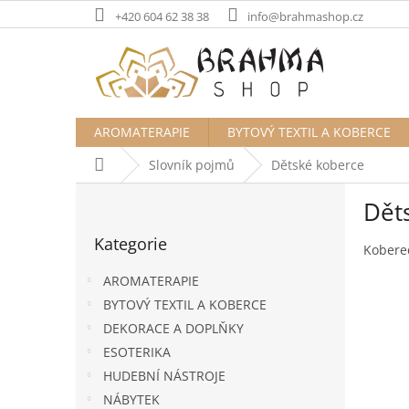
Přejít
+420 604 62 38 38
info@brahmashop.cz
na
obsah
AROMATERAPIE
BYTOVÝ TEXTIL A KOBERCE
Domů
Slovník pojmů
Dětské koberce
P
Dět
o
Přeskočit
s
Kategorie
kategorie
t
Koberec
r
AROMATERAPIE
a
BYTOVÝ TEXTIL A KOBERCE
n
DEKORACE A DOPLŇKY
n
í
ESOTERIKA
p
HUDEBNÍ NÁSTROJE
a
NÁBYTEK