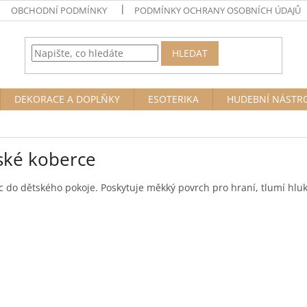
OBCHODNÍ PODMÍNKY
PODMÍNKY OCHRANY OSOBNÍCH ÚDAJŮ
HLEDAT
DEKORACE A DOPLŇKY
ESOTERIKA
HUDEBNÍ NÁSTR
ské koberce
 do dětského pokoje. Poskytuje měkký povrch pro hraní, tlumí hlu