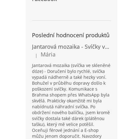
Poslední hodnocení produktů
Jantarová mozaika - Svíčky ve skleněných dózách - Vysoké
Mária
|
Hodnocení produktu je 5 z 5 hvězdiček.
Jantarová mozaika (svíčka ve skleněné
dóze) - Doručení bylo rychlé, svíčka
vypadá nádherně a také hezky voní.
Bohužel v průběhu dopravy došlo k
poškození svíčky. Komunikace s
Brahma shopem přes WhatsApp byla
skvělá. Prakticky okamžitě mi byla
nabídnutá náhradní svíčka. Po
obdržení nového balíčku, jsem kromě
svíčky dostala také dárek (plátěnou
tašku), který mě velice potěšil.
Oceňuji férové jednání a E-shop
můžu jenom doporučit. Navzdory