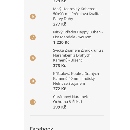
329 Kč
Malý Hadrovitý Koberec -
50x90cm - Prémiová Kvalita -
Barvy Duhy
277 Kč
Nízký Střední Happy Buben -
List Mandala - 14x7cm
1 220 Kč
Svíčka Znamení Zvěrokruhu s
Náramkem z Drahých
Kamenů - Blíženci
373 Kč
Křišťálová Koule z Drahých
Kamenů 40mm - Indický
Nefrit se Stojanem
372 Kč
Chrámový Náramek -
Ochrana & Štěstí
399 Kč
Facebook