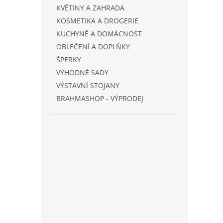
n
KVĚTINY A ZAHRADA
e
KOSMETIKA A DROGERIE
l
KUCHYNĚ A DOMÁCNOST
OBLEČENÍ A DOPLŇKY
ŠPERKY
VÝHODNÉ SADY
VÝSTAVNÍ STOJANY
BRAHMASHOP - VÝPRODEJ