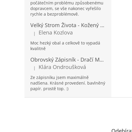
počátečním problému způsobenému
dopravcem, se vše nakonec vyřešilo
rychle a bezproblémově.
Velký Strom Života - Kožený Zápisník se Šňůrkou a Kamínkem - 20x16x2cm - 160 Stran
Elena Kozlova
|
Hodnocení produktu je 5 z 5 hvězdiček.
Moc hezký obal a celkově to vypadá
kvalitně
Obrovský Zápisník - Dračí Mandala s Chakra Kameny - 100 Stran - 25x34cm
Klára Ondroušková
|
Hodnocení produktu je 5 z 5 hvězdiček.
Ze zápisníku jsem maximálně
nadšena. Krásné provedení. bavlněný
papír. prostě top. :)
Z
á
p
a
t
Odebíra