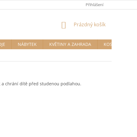
Přihlášení
NÁKUPNÍ
Prázdný košík
KOŠÍK
OJE
NÁBYTEK
KVĚTINY A ZAHRADA
KOSMETIKA A D
k a chrání dítě před studenou podlahou.