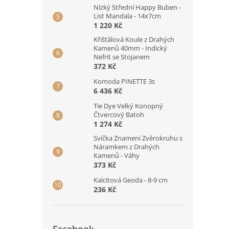
Nízký Střední Happy Buben -
List Mandala - 14x7cm
1 220 Kč
Křišťálová Koule z Drahých
Kamenů 40mm - Indický
Nefrit se Stojanem
372 Kč
Komoda PINETTE 3s
6 436 Kč
Tie Dye Velký Konopný
Čtvercový Batoh
1 274 Kč
Svíčka Znamení Zvěrokruhu s
Náramkem z Drahých
Kamenů - Váhy
373 Kč
Kalcitová Geoda - 8-9 cm
236 Kč