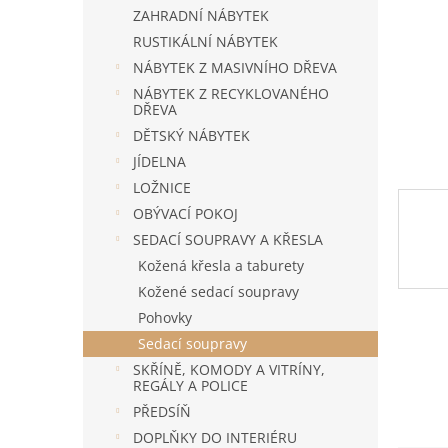
n
ZAHRADNÍ NÁBYTEK
e
RUSTIKÁLNÍ NÁBYTEK
l
NÁBYTEK Z MASIVNÍHO DŘEVA
NÁBYTEK Z RECYKLOVANÉHO
DŘEVA
DĚTSKÝ NÁBYTEK
JÍDELNA
LOŽNICE
OBÝVACÍ POKOJ
SEDACÍ SOUPRAVY A KŘESLA
Kožená křesla a taburety
Kožené sedací soupravy
Pohovky
Sedací soupravy
SKŘÍNĚ, KOMODY A VITRÍNY,
REGÁLY A POLICE
PŘEDSÍŇ
DOPLŇKY DO INTERIÉRU