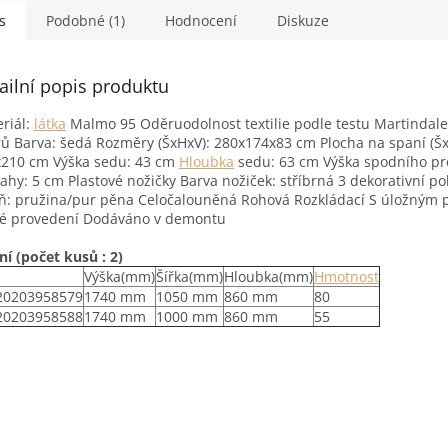
s
Podobné (1)
Hodnocení
Diskuze
ailní popis produktu
riál:
látka
Malmo 95 Oděruodolnost textilie podle testu Martindale
ů Barva: šedá Rozměry (ŠxHxV): 280x174x83 cm Plocha na spaní (Šx
210 cm Výška sedu: 43 cm
Hloubka
sedu: 63 cm Výška spodního pr
ahy: 5 cm Plastové nožičky Barva nožiček: stříbrná 3 dekorativní po
ň: pružina/pur pěna Celočalouněná Rohová Rozkládací S úložným 
vé provedení Dodáváno v demontu
ní (počet kusů : 2)
Výška(mm)
Šířka(mm)
Hloubka(mm)
Hmotnost
20203958579
1740 mm
1050 mm
860 mm
80
20203958588
1740 mm
1000 mm
860 mm
55