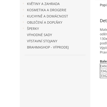
KVĚTINY A ZAHRADA
Popi
KOSMETIKA A DROGERIE
KUCHYNĚ A DOMÁCNOST
Det
OBLEČENÍ A DOPLŇKY
ŠPERKY
Mate
oděr
VÝHODNÉ SADY
130x
VÝSTAVNÍ STOJANY
podl
BRAHMASHOP - VÝPRODEJ
Výpl
Pra
Bale
EAN
334
334