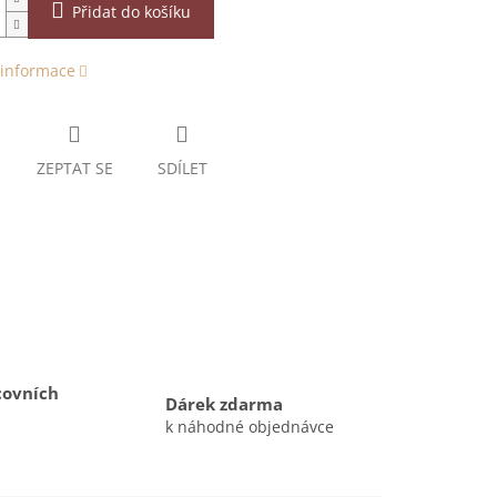
Přidat do košíku
 informace
ZEPTAT SE
SDÍLET
covních
Dárek zdarma
k náhodné objednávce