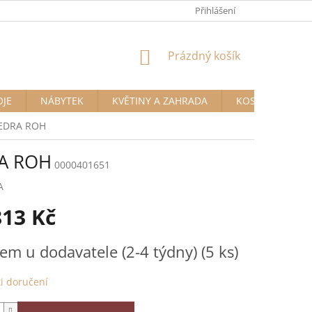
Přihlášení
NÁKUPNÍ
Prázdný košík
KOŠÍK
OJE
NÁBYTEK
KVĚTINY A ZAHRADA
KOSMETIKA A D
 PEDRA ROH
RA ROH
0000401651
A
813 Kč
em u dodavatele (2-4 týdny)
(5 ks)
i doručení