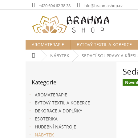
Přejít
+420 604 62 38 38
info@brahmashop.cz
na
obsah
AROMATERAPIE
BYTOVÝ TEXTIL A KOBERCE
Domů
NÁBYTEK
SEDACÍ SOUPRAVY A KŘESL
P
Sed
o
Přeskočit
s
Kategorie
kategorie
Novin
t
r
AROMATERAPIE
a
BYTOVÝ TEXTIL A KOBERCE
n
DEKORACE A DOPLŇKY
n
í
ESOTERIKA
p
HUDEBNÍ NÁSTROJE
a
NÁBYTEK