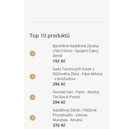
Top 10 produktů
Bavlněné Nástěnné Závěsy
(70x110cm) - Spojení Čakry
Země
192 Kč
Sada Tarotových Karet z
Růžového Zlata - Fáze Měsíce
- s brožurkou
296 Kč
Nomád Sari - Pario - Modrý
Tie Dye & Potisk
294 Kč
Nástěnný Závěs / Plážové
Prostěradlo - Umrao
Mandala - Modrá
376 Kč