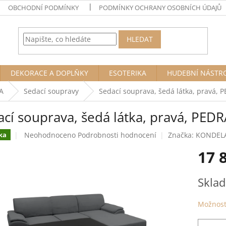
OBCHODNÍ PODMÍNKY
PODMÍNKY OCHRANY OSOBNÍCH ÚDAJŮ
HLEDAT
DEKORACE A DOPLŇKY
ESOTERIKA
HUDEBNÍ NÁSTR
A
Sedací soupravy
Sedací souprava, šedá látka, pravá,
ací souprava, šedá látka, pravá, PED
Průměrné
Neohodnoceno
Podrobnosti hodnocení
Značka:
KONDEL
ka
hodnocení
17 
produktu
je
0,0
Měrná
Sklad
z
cena:
5
hvězdiček.
Možnost