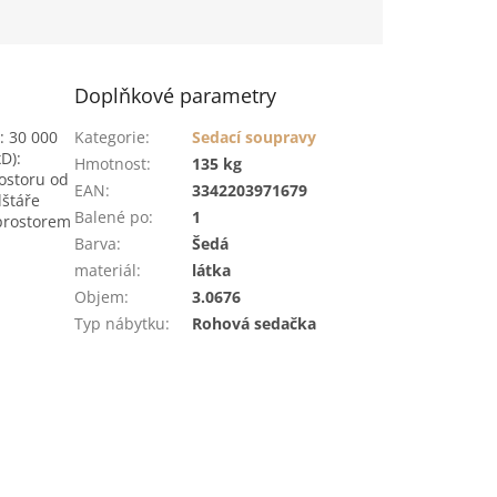
Doplňkové parametry
: 30 000
Kategorie
:
Sedací soupravy
D):
Hmotnost
:
135 kg
ostoru od
EAN
:
3342203971679
lštáře
Balené po
:
1
prostorem
Barva
:
Šedá
materiál
:
látka
Objem
:
3.0676
Typ nábytku
:
Rohová sedačka