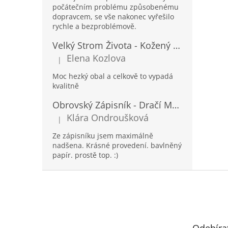
počátečním problému způsobenému
dopravcem, se vše nakonec vyřešilo
rychle a bezproblémově.
Velký Strom Života - Kožený Zápisník se Šňůrkou a Kamínkem - 20x16x2cm - 160 Stran
Elena Kozlova
|
Hodnocení produktu je 5 z 5 hvězdiček.
Moc hezký obal a celkově to vypadá
kvalitně
Obrovský Zápisník - Dračí Mandala s Chakra Kameny - 100 Stran - 25x34cm
Klára Ondroušková
|
Hodnocení produktu je 5 z 5 hvězdiček.
Ze zápisníku jsem maximálně
nadšena. Krásné provedení. bavlněný
papír. prostě top. :)
Z
á
p
a
t