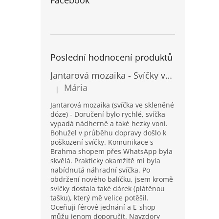
Facebook
Poslední hodnocení produktů
Jantarová mozaika - Svíčky ve skleněných dózách - Vysoké
Mária
|
Hodnocení produktu je 5 z 5 hvězdiček.
Jantarová mozaika (svíčka ve skleněné
dóze) - Doručení bylo rychlé, svíčka
vypadá nádherně a také hezky voní.
Bohužel v průběhu dopravy došlo k
poškození svíčky. Komunikace s
Brahma shopem přes WhatsApp byla
skvělá. Prakticky okamžitě mi byla
nabídnutá náhradní svíčka. Po
obdržení nového balíčku, jsem kromě
svíčky dostala také dárek (plátěnou
tašku), který mě velice potěšil.
Oceňuji férové jednání a E-shop
můžu jenom doporučit. Navzdory