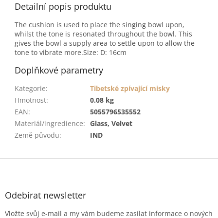
Detailní popis produktu
The cushion is used to place the singing bowl upon,
whilst the tone is resonated throughout the bowl. This
gives the bowl a supply area to settle upon to allow the
tone to vibrate more.Size: D: 16cm
Doplňkové parametry
Kategorie
:
Tibetské zpívající misky
Hmotnost
:
0.08 kg
EAN
:
5055796535552
Materiál/ingredience
:
Glass, Velvet
Země původu
:
IND
Z
á
p
a
Odebírat newsletter
t
Vložte svůj e-mail a my vám budeme zasílat informace o nových
í