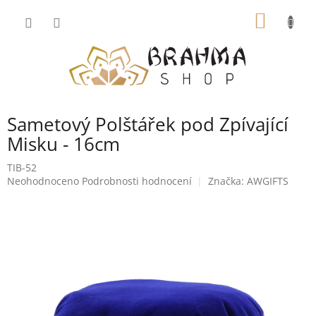
Přejít
NÁKUP
na
obsah
KOŠÍK
Sametový Polštářek pod Zpívající
Misku - 16cm
TIB-52
Průměrné
Neohodnoceno
Podrobnosti hodnocení
Značka:
AWGIFTS
hodnocení
produktu
je
0,0
z
5
hvězdiček.