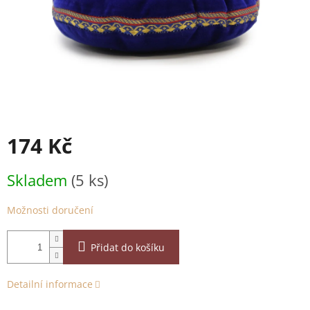
174 Kč
Měrná
Skladem
(5 ks)
cena:
Možnosti doručení
Přidat do košíku
Detailní informace