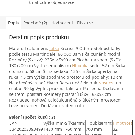
k náhodné objednávce
Popis
Podobné (2)
Hodnocení
Diskuze
Detailní popis produktu
Materiál čalounění:
látka
Kronos 9 Oděruodolnost látky
podle testu Martindale: 60 000 Barva čalounění: modrá
Rozměry (ŠxHxV): 235x145x90 cm Plocha na spaní (ŠxD):
130x200 cm Výška sedu: 46 cm
Hloubka
sedu: 52 cm Šířka
otomanu: 68 cm Šířka sedáku: 135 cm Šířka opěrky na
ruku: 15 cm Výška spodního prostoru od podlahy: 13 cm
Na dřevěných nožičkách Barva nožiček: buk
Nosnost
na
osobu: 90 kg Výplň: pružina falista + Pur pěna Dodávána
se třemi polštáři Rozměry polštářů (ŠxV): 68x58 cm
Rozkládací Rohová Celočalouněná S úložným prostorem
Levé provedení Dodáváno v demontu
Balení (počet kusů : 3)
EAN
Výška(mm)
Šířka(mm)
Hloubka(mm)
Hmotnost
33420203393499
1450 mm
760 mm
700 mm
32