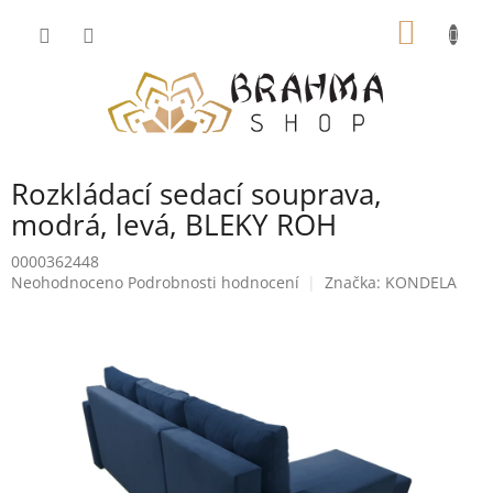
Přejít
NÁKUP
na
obsah
KOŠÍK
Rozkládací sedací souprava,
modrá, levá, BLEKY ROH
0000362448
Průměrné
Neohodnoceno
Podrobnosti hodnocení
Značka:
KONDELA
hodnocení
produktu
je
0,0
z
5
hvězdiček.