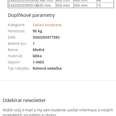
33420203393505
1380 mm
800 mm
450 mm
48
33420203393514
920 mm
550 mm
350 mm
15
Doplňkové parametry
Kategorie
:
Sedací soupravy
Hmotnost
:
95 kg
EAN
:
3342203417283
Balené po:
:
1
Barva
:
Modrá
materiál
:
látka
Objem
:
1.4453
Typ nábytku
:
Rohová sedačka
Z
á
p
a
Odebírat newsletter
t
Vložte svůj e-mail a my vám budeme zasílat informace o nových
í
produktech na našem e-shopu.