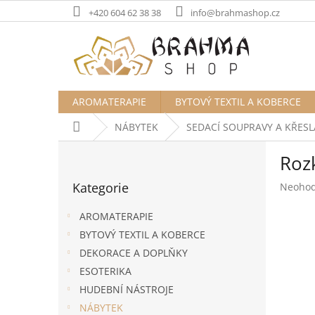
Přejít
+420 604 62 38 38
info@brahmashop.cz
na
obsah
AROMATERAPIE
BYTOVÝ TEXTIL A KOBERCE
Domů
NÁBYTEK
SEDACÍ SOUPRAVY A KŘESL
P
Roz
o
Přeskočit
s
Kategorie
Průměr
Neoho
kategorie
t
hodnoc
r
produk
AROMATERAPIE
a
je
BYTOVÝ TEXTIL A KOBERCE
n
0,0
DEKORACE A DOPLŇKY
z
n
5
í
ESOTERIKA
hvězdič
p
HUDEBNÍ NÁSTROJE
a
NÁBYTEK