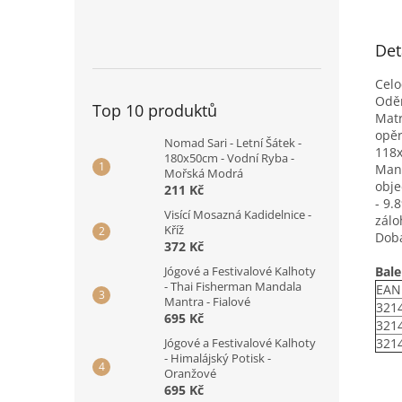
Det
Celo
Oděr
Top 10 produktů
Matr
opěr
Nomad Sari - Letní Šátek -
118x
180x50cm - Vodní Ryba -
Manu
Mořská Modrá
obje
211 Kč
- 9.
Visící Mosazná Kadidelnice -
zálo
Kříž
Doba
372 Kč
Bale
Jógové a Festivalové Kalhoty
- Thai Fisherman Mandala
EAN
Mantra - Fialové
321
695 Kč
321
321
Jógové a Festivalové Kalhoty
- Himalájský Potisk -
Oranžové
695 Kč