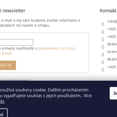
t newsletter
Kontakt
j e-mail a my vám budeme zasílat informace o
info
oduktech na našem e-shopu.
+420 
+420 
Brah
 e-mailu souhlasíte s
podmínkami ochrany
brah
h údajů
Brah
ÁSIT SE
+420 
ww.brahmashop.cz/formular-
upeni-od-
používá soubory cookie. Dalším procházením
S
 vyjadřujete souhlas s jejich používáním.. Více
de
.
ní
razena.