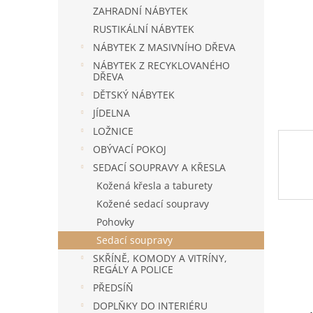
n
ZAHRADNÍ NÁBYTEK
e
RUSTIKÁLNÍ NÁBYTEK
l
NÁBYTEK Z MASIVNÍHO DŘEVA
NÁBYTEK Z RECYKLOVANÉHO
DŘEVA
DĚTSKÝ NÁBYTEK
JÍDELNA
LOŽNICE
OBÝVACÍ POKOJ
SEDACÍ SOUPRAVY A KŘESLA
Kožená křesla a taburety
Kožené sedací soupravy
Pohovky
Sedací soupravy
SKŘÍNĚ, KOMODY A VITRÍNY,
REGÁLY A POLICE
PŘEDSÍŇ
DOPLŇKY DO INTERIÉRU