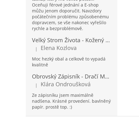
Oceňuji férové jednání a E-shop
můžu jenom doporučit. Navzdory
počátečním problému způsobenému
dopravcem, se vše nakonec vyřešilo
rychle a bezproblémově.
Velký Strom Života - Kožený Zápisník se Šňůrkou a Kamínkem - 20x16x2cm - 160 Stran
Elena Kozlova
|
Hodnocení produktu je 5 z 5 hvězdiček.
Moc hezký obal a celkově to vypadá
kvalitně
Obrovský Zápisník - Dračí Mandala s Chakra Kameny - 100 Stran - 25x34cm
Klára Ondroušková
|
Hodnocení produktu je 5 z 5 hvězdiček.
Ze zápisníku jsem maximálně
nadšena. Krásné provedení. bavlněný
papír. prostě top. :)
Z
á
p