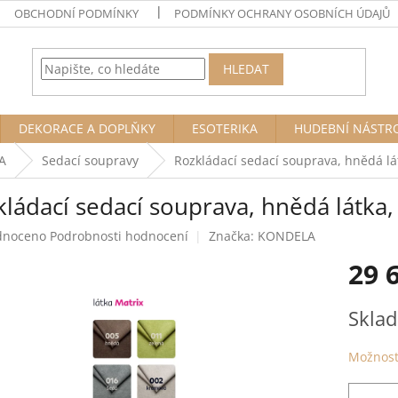
OBCHODNÍ PODMÍNKY
PODMÍNKY OCHRANY OSOBNÍCH ÚDAJŮ
HLEDAT
DEKORACE A DOPLŇKY
ESOTERIKA
HUDEBNÍ NÁSTR
A
Sedací soupravy
Rozkládací sedací souprava, hnědá l
kládací sedací souprava, hnědá látka
né
dnoceno
Podrobnosti hodnocení
Značka:
KONDELA
ení
29 
tu
Měrná
Sklad
cena:
ek.
Možnost