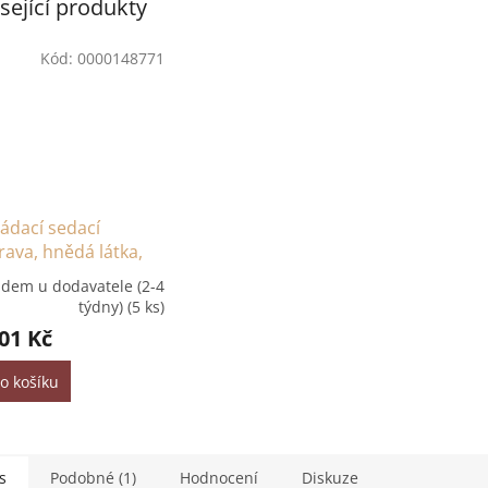
sející produkty
Kód:
0000148771
ádací sedací
ava, hnědá látka,
, SANTIAGO
adem u dodavatele (2-4
týdny)
(5 ks)
01 Kč
o košíku
s
Podobné (1)
Hodnocení
Diskuze