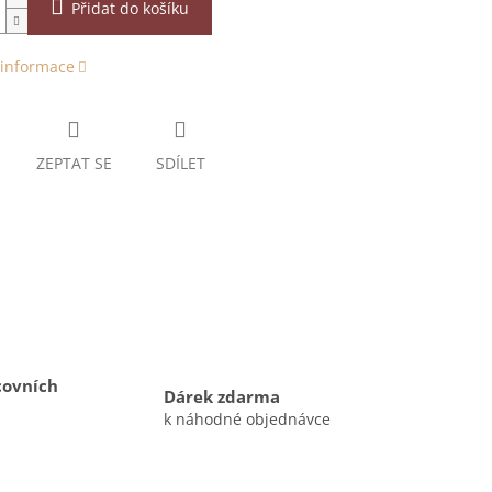
Přidat do košíku
 informace
ZEPTAT SE
SDÍLET
covních
Dárek zdarma
k náhodné objednávce