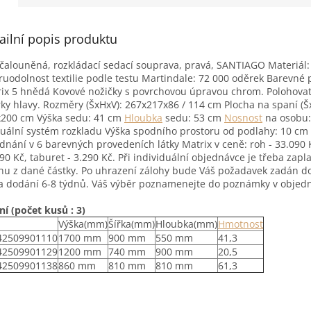
ailní popis produktu
čalouněná, rozkládací sedací souprava, pravá, SANTIAGO Materiál
uodolnost textilie podle testu Martindale: 72 000 oděrek Barevné 
ix 5 hnědá Kovové nožičky s povrchovou úpravou chrom. Polohova
ky hlavy. Rozměry (ŠxHxV): 267x217x86 / 114 cm Plocha na spaní (Š
200 cm Výška sedu: 41 cm
Hloubka
sedu: 53 cm
Nosnost
na osobu:
ální systém rozkladu Výška spodního prostoru od podlahy: 10 cm
dnání v 6 barevných provedeních látky Matrix v ceně: roh - 33.090 
890 Kč, taburet - 3.290 Kč. Při individuální objednávce je třeba zapl
hu z dané částky. Po uhrazení zálohy bude Váš požadavek zadán do
 dodání 6-8 týdnů. Váš výběr poznamenejte do poznámky v objed
ní (počet kusů : 3)
Výška(mm)
Šířka(mm)
Hloubka(mm)
Hmotnost
42509901110
1700 mm
900 mm
550 mm
41,3
42509901129
1200 mm
740 mm
900 mm
20,5
42509901138
860 mm
810 mm
810 mm
61,3