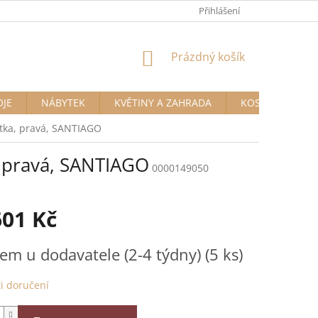
Přihlášení
NÁKUPNÍ
Prázdný košík
KOŠÍK
OJE
NÁBYTEK
KVĚTINY A ZAHRADA
KOSMETIKA A D
átka, pravá, SANTIAGO
, pravá, SANTIAGO
0000149050
601 Kč
em u dodavatele (2-4 týdny)
(5 ks)
i doručení