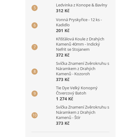
Ledvinka z Konope & Bavlny
312 Kč
Vonná Pryskyřice - 12 ks -
Kadidlo
201 Kč
Křišťálová Koule z Drahých
Kamenů 40mm - Indický
Nefrit se Stojanem
372 Kč
Svíčka Znamení Zvěrokruhu s
Náramkem z Drahých
Kamenů - Kozoroh
373 Kč
Tie Dye Velký Konopný
Čtvercový Batoh
1 274 Kč
Svíčka Znamení Zvěrokruhu s
Náramkem z Drahých
Kamenů - Štír
373 Kč