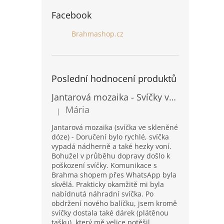
Facebook
Brahmashop.cz
Poslední hodnocení produktů
Jantarová mozaika - Svíčky ve skleněných dózách - Vysoké
Mária
|
Hodnocení produktu je 5 z 5 hvězdiček.
Jantarová mozaika (svíčka ve skleněné
dóze) - Doručení bylo rychlé, svíčka
vypadá nádherně a také hezky voní.
Bohužel v průběhu dopravy došlo k
poškození svíčky. Komunikace s
Brahma shopem přes WhatsApp byla
skvělá. Prakticky okamžitě mi byla
nabídnutá náhradní svíčka. Po
obdržení nového balíčku, jsem kromě
svíčky dostala také dárek (plátěnou
tašku), který mě velice potěšil.