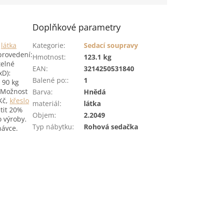
Doplňkové parametry
:
látka
Kategorie
:
Sedací soupravy
provedení:
Hmotnost
:
123.1 kg
telné
EAN
:
3214250531840
xD):
Balené po:
:
1
 90 kg
 Možnost
Barva
:
Hnědá
Kč,
křeslo
materiál
:
látka
atit 20%
Objem
:
2.2049
 výroby.
Typ nábytku
:
Rohová sedačka
návce.