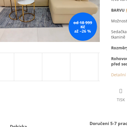
BARVU
Možnost 
od 18 999
Kč
až –26 %
Sedačka
tkanině
Rozměry
Rohovou 
před se
Detailní
TISK
Doručení 5-7 pra
Dobírka