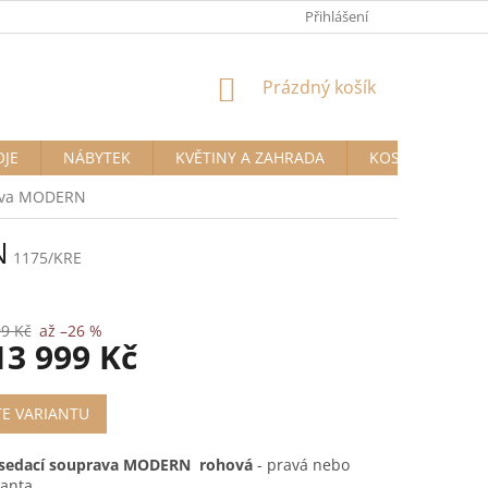
Přihlášení
NÁKUPNÍ
Prázdný košík
KOŠÍK
OJE
NÁBYTEK
KVĚTINY A ZAHRADA
KOSMETIKA A D
rava MODERN
N
1175/KRE
99 Kč
až –26 %
13 999 Kč
TE VARIANTU
 sedací souprava MODERN
rohová
- pravá nebo
ianta