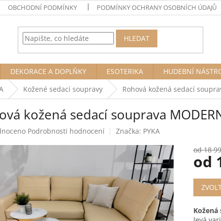
OBCHODNÍ PODMÍNKY
PODMÍNKY OCHRANY OSOBNÍCH ÚDAJŮ
HLEDAT
DEKORACE A DOPLŇKY
ESOTERIKA
HUDEBNÍ NÁSTR
A
Kožené sedací soupravy
Rohová kožená sedací soup
ová kožená sedací souprava MODER
né
dnoceno
Podrobnosti hodnocení
Značka:
PYKA
ení
tu
od 18 9
od
Měrná
ZVOL
cena:
ek.
Kožená
levá var