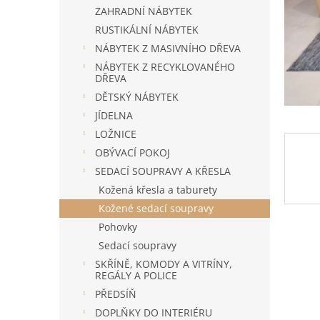
n
ZAHRADNÍ NÁBYTEK
e
RUSTIKÁLNÍ NÁBYTEK
l
NÁBYTEK Z MASIVNÍHO DŘEVA
NÁBYTEK Z RECYKLOVANÉHO
DŘEVA
DĚTSKÝ NÁBYTEK
JÍDELNA
LOŽNICE
OBÝVACÍ POKOJ
SEDACÍ SOUPRAVY A KŘESLA
Kožená křesla a taburety
Kožené sedací soupravy
Pohovky
Sedací soupravy
SKŘÍNĚ, KOMODY A VITRÍNY,
REGÁLY A POLICE
PŘEDSÍŇ
DOPLŇKY DO INTERIÉRU