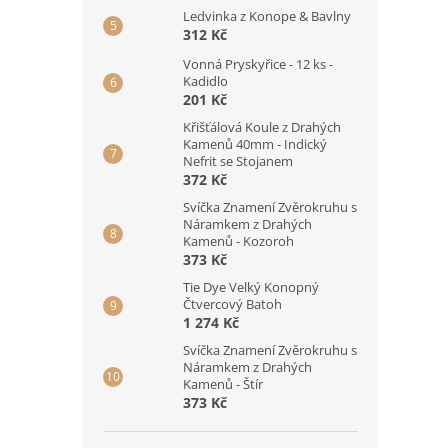
Ledvinka z Konope & Bavlny
312 Kč
Vonná Pryskyřice - 12 ks -
Kadidlo
201 Kč
Křišťálová Koule z Drahých
Kamenů 40mm - Indický
Nefrit se Stojanem
372 Kč
Svíčka Znamení Zvěrokruhu s
Náramkem z Drahých
Kamenů - Kozoroh
373 Kč
Tie Dye Velký Konopný
Čtvercový Batoh
1 274 Kč
Svíčka Znamení Zvěrokruhu s
Náramkem z Drahých
Kamenů - Štír
373 Kč