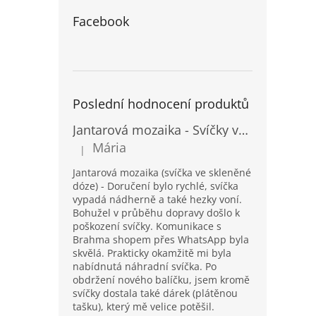
Facebook
Poslední hodnocení produktů
Jantarová mozaika - Svíčky ve skleněných dózách - Vysoké
Mária
|
Hodnocení produktu je 5 z 5 hvězdiček.
Jantarová mozaika (svíčka ve skleněné
dóze) - Doručení bylo rychlé, svíčka
vypadá nádherně a také hezky voní.
Bohužel v průběhu dopravy došlo k
poškození svíčky. Komunikace s
Brahma shopem přes WhatsApp byla
skvělá. Prakticky okamžitě mi byla
nabídnutá náhradní svíčka. Po
obdržení nového balíčku, jsem kromě
svíčky dostala také dárek (plátěnou
tašku), který mě velice potěšil.