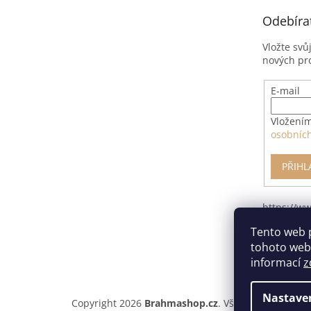
t
Odebíra
í
Vložte svů
nových pr
E-mail
Vložením
osobníc
PŘIHL
https://w
pro-odsto
Tento web 
smlouvy/
tohoto webu
informací
z
Nastave
Copyright 2026
Brahmashop.cz
. Všechna práva vyh