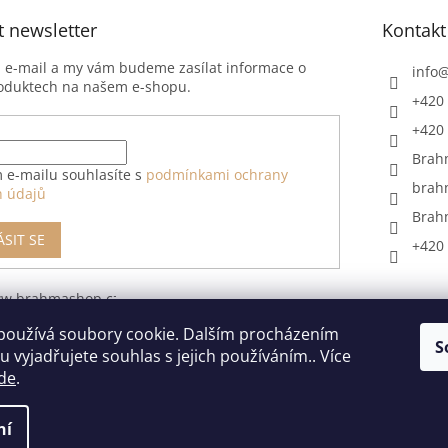
t newsletter
Kontakt
j e-mail a my vám budeme zasílat informace o
info
oduktech na našem e-shopu.
+420 
+420 
Brah
 e-mailu souhlasíte s
podmínkami ochrany
brah
h údajů
Brah
ÁSIT SE
+420 
ww.brahmashop.cz/formular-
upeni-od-
používá soubory cookie. Dalším procházením
S
 vyjadřujete souhlas s jejich používáním.. Více
de
.
ní
razena.