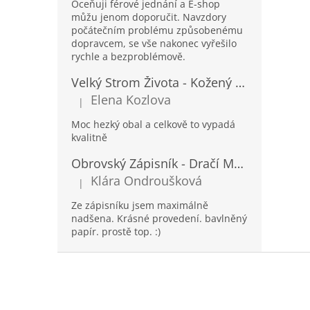
Oceňuji férové jednání a E-shop
můžu jenom doporučit. Navzdory
počátečním problému způsobenému
dopravcem, se vše nakonec vyřešilo
rychle a bezproblémově.
Velký Strom Života - Kožený Zápisník se Šňůrkou a Kamínkem - 20x16x2cm - 160 Stran
Elena Kozlova
|
Hodnocení produktu je 5 z 5 hvězdiček.
Moc hezký obal a celkově to vypadá
kvalitně
Obrovský Zápisník - Dračí Mandala s Chakra Kameny - 100 Stran - 25x34cm
Klára Ondroušková
|
Hodnocení produktu je 5 z 5 hvězdiček.
Ze zápisníku jsem maximálně
nadšena. Krásné provedení. bavlněný
papír. prostě top. :)
Z
á
p
a