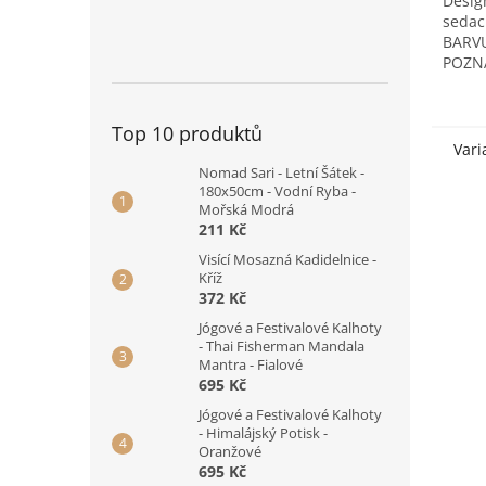
Desig
sedac
BARV
POZN
Sedač
pravé
Rohov
Top 10 produktů
z...
Vari
Nomad Sari - Letní Šátek -
180x50cm - Vodní Ryba -
Mořská Modrá
211 Kč
Visící Mosazná Kadidelnice -
Kříž
372 Kč
Jógové a Festivalové Kalhoty
- Thai Fisherman Mandala
Mantra - Fialové
695 Kč
Jógové a Festivalové Kalhoty
- Himalájský Potisk -
Oranžové
695 Kč