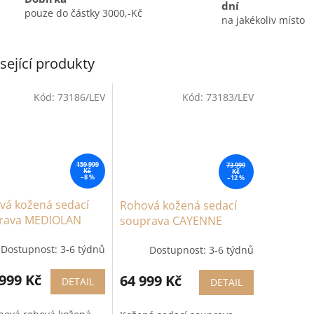
dní
pouze do částky 3000,-Kč
na jakékoliv místo
sející produkty
Kód:
73186/LEV
Kód:
73183/LEV
159 999
73 999
Kč
Kč
–8 %
–12 %
vá kožená sedací
Rohová kožená sedací
rava MEDIOLAN
souprava CAYENNE
Dostupnost: 3-6 týdnů
Dostupnost: 3-6 týdnů
999 Kč
64 999 Kč
DETAIL
DETAIL