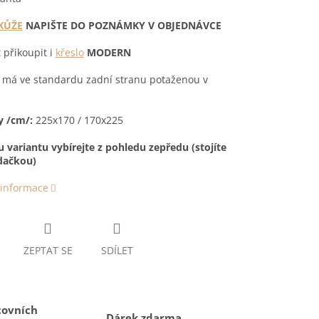
KŮŽE
NAPIŠTE DO POZNÁMKY V OBJEDNÁVCE
přikoupit i
křeslo
MODERN
 má ve standardu zadní stranu potaženou v
 /cm/:
225x170 / 170x225
variantu vybírejte z pohledu zepředu (stojíte
dačkou)
 informace
ZEPTAT SE
SDÍLET
covních
Dárek zdarma