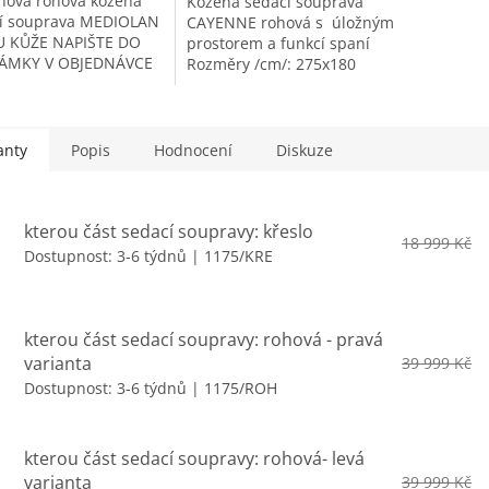
nová rohová kožená
Kožená sedací souprava
í souprava MEDIOLAN
CAYENNE rohová s úložným
U KŮŽE NAPIŠTE DO
prostorem a funkcí spaní
ÁMKY V OBJEDNÁVCE
Rozměry /cm/: 275x180
ku lze vyhotovit v
Cena sedačky je v kůži -
 nebo levé variantě
pouze ilustrační obrázek je
ou variantu vybírejte
v tkanině...
anty
Popis
Hodnocení
Diskuze
kterou část sedací soupravy: křeslo
18 999 Kč
Dostupnost: 3-6 týdnů
| 1175/KRE
kterou část sedací soupravy: rohová - pravá
varianta
39 999 Kč
Dostupnost: 3-6 týdnů
| 1175/ROH
kterou část sedací soupravy: rohová- levá
varianta
39 999 Kč