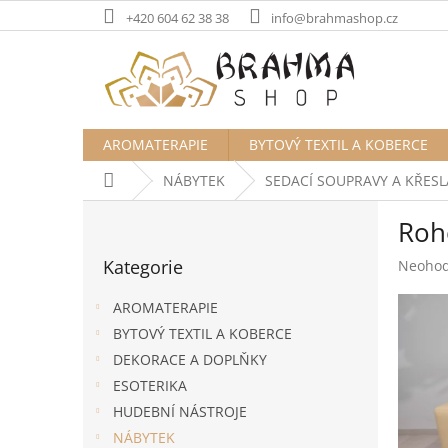
Přejít
+420 604 62 38 38
info@brahmashop.cz
na
obsah
AROMATERAPIE
BYTOVÝ TEXTIL A KOBERCE
Domů
NÁBYTEK
SEDACÍ SOUPRAVY A KŘESL
P
Roh
o
Přeskočit
s
Kategorie
Průměr
Neoho
kategorie
t
hodnoc
r
produk
AROMATERAPIE
a
je
BYTOVÝ TEXTIL A KOBERCE
n
0,0
DEKORACE A DOPLŇKY
z
n
5
í
ESOTERIKA
hvězdič
p
HUDEBNÍ NÁSTROJE
a
NÁBYTEK