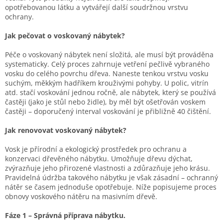
opotřebovanou látku a vytvářejí další soudržnou vrstvu
ochrany.
Jak pečovat o voskovaný nábytek?
Péče o voskovaný nábytek není složitá, ale musí být prováděna
systematicky. Celý proces zahrnuje vetření pečlivě vybraného
vosku do celého povrchu dřeva. Naneste tenkou vrstvu vosku
suchým, měkkým hadříkem krouživými pohyby. U polic, vitrín
atd. stačí voskování jednou ročně, ale nábytek, který se používá
častěji (jako je stůl nebo židle), by měl být ošetřován voskem
častěji – doporučený interval voskování je přibližně 40 čištění.
Jak renovovat voskovaný nábytek?
Vosk je přírodní a ekologický prostředek pro ochranu a
konzervaci dřevěného nábytku. Umožňuje dřevu dýchat,
zvýrazňuje jeho přirozené vlastnosti a zdůrazňuje jeho krásu.
Pravidelná údržba takového nábytku je však zásadní – ochranný
nátěr se časem jednoduše opotřebuje. Níže popisujeme proces
obnovy voskového nátěru na masivním dřevě.
Fáze 1 – Správná příprava nábytku.