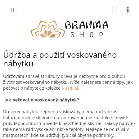
Přejít
NÁKUP
na
obsah
KOŠÍK
Údržba a použití voskovaného
nábytku
Udržování zdravé struktury dřeva je nezbytné pro dlouhou
životnost voskovaného nábytku. Níže naleznete cenné tipy, jak
pečovat o nábytek z kolekce
Rustikal
.
Jak pečovat o voskovaný nábytek?
Dřevěný nábytek, zejména voskovaný, nemá rád vlhkost.
Položení mokré sklenice na voskovanou desku stolu s největší
pravděpodobností povede k nevzhledné skvrně. Takový nábytek
také nemá rád vysoké ani nízké teploty. Nejlépe se používá v
místnostech, kde se udržují typické obytné podmínky.