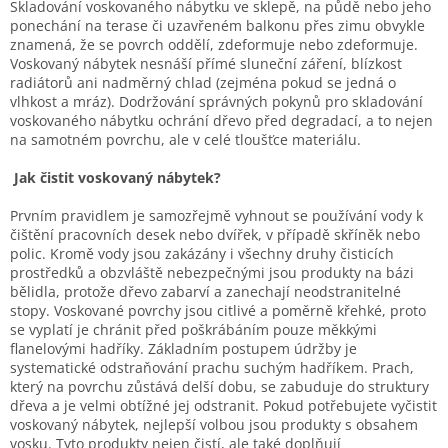
Skladování voskovaného nábytku ve sklepě, na půdě nebo jeho
ponechání na terase či uzavřeném balkonu přes zimu obvykle
znamená, že se povrch oddělí, zdeformuje nebo zdeformuje.
Voskovaný nábytek nesnáší přímé sluneční záření, blízkost
radiátorů ani nadměrný chlad (zejména pokud se jedná o
vlhkost a mráz). Dodržování správných pokynů pro skladování
voskovaného nábytku ochrání dřevo před degradací, a to nejen
na samotném povrchu, ale v celé tloušťce materiálu.
Jak čistit voskovaný nábytek?
Prvním pravidlem je samozřejmě vyhnout se používání vody k
čištění pracovních desek nebo dvířek, v případě skříněk nebo
polic. Kromě vody jsou zakázány i všechny druhy čisticích
prostředků a obzvláště nebezpečnými jsou produkty na bázi
bělidla, protože dřevo zabarví a zanechají neodstranitelné
stopy. Voskované povrchy jsou citlivé a poměrně křehké, proto
se vyplatí je chránit před poškrábáním pouze měkkými
flanelovými hadříky. Základním postupem údržby je
systematické odstraňování prachu suchým hadříkem. Prach,
který na povrchu zůstává delší dobu, se zabuduje do struktury
dřeva a je velmi obtížné jej odstranit. Pokud potřebujete vyčistit
voskovaný nábytek, nejlepší volbou jsou produkty s obsahem
vosku. Tyto produkty nejen čistí, ale také doplňují