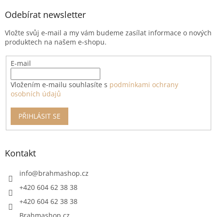
p
a
Odebírat newsletter
t
Vložte svůj e-mail a my vám budeme zasílat informace o nových
í
produktech na našem e-shopu.
E-mail
Vložením e-mailu souhlasíte s
podmínkami ochrany
osobních údajů
PŘIHLÁSIT SE
Kontakt
info
@
brahmashop.cz
+420 604 62 38 38
+420 604 62 38 38
Brahmashop.cz