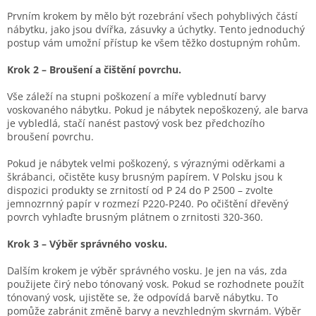
Prvním krokem by mělo být rozebrání všech pohyblivých částí
nábytku, jako jsou dvířka, zásuvky a úchytky. Tento jednoduchý
postup vám umožní přístup ke všem těžko dostupným rohům.
Krok 2 – Broušení a čištění povrchu.
Vše záleží na stupni poškození a míře vyblednutí barvy
voskovaného nábytku. Pokud je nábytek nepoškozený, ale barva
je vybledlá, stačí nanést pastový vosk bez předchozího
broušení povrchu.
Pokud je nábytek velmi poškozený, s výraznými oděrkami a
škrábanci, očistěte kusy brusným papírem. V Polsku jsou k
dispozici produkty se zrnitostí od P 24 do P 2500 – zvolte
jemnozrnný papír v rozmezí P220-P240. Po očištění dřevěný
povrch vyhlaďte brusným plátnem o zrnitosti 320-360.
Krok 3 – Výběr správného vosku.
Dalším krokem je výběr správného vosku. Je jen na vás, zda
použijete čirý nebo tónovaný vosk. Pokud se rozhodnete použít
tónovaný vosk, ujistěte se, že odpovídá barvě nábytku. To
pomůže zabránit změně barvy a nevzhledným skvrnám. Výběr