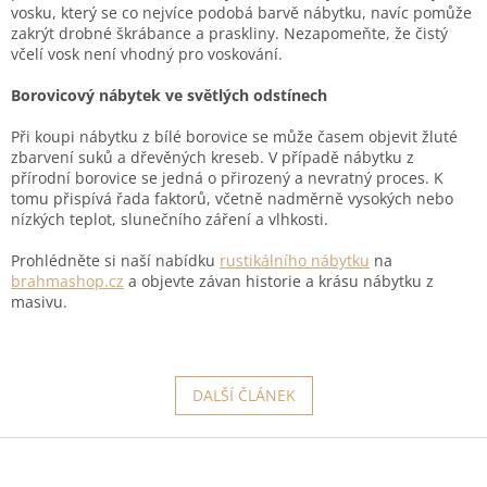
vosku, který se co nejvíce podobá barvě nábytku, navíc pomůže
zakrýt drobné škrábance a praskliny. Nezapomeňte, že čistý
včelí vosk není vhodný pro voskování.
Borovicový nábytek ve světlých odstínech
Při koupi nábytku z bílé borovice se může časem objevit žluté
zbarvení suků a dřevěných kreseb. V případě nábytku z
přírodní borovice se jedná o přirozený a nevratný proces. K
tomu přispívá řada faktorů, včetně nadměrně vysokých nebo
nízkých teplot, slunečního záření a vlhkosti.
Prohlédněte si naší nabídku
rustikálního nábytku
na
brahmashop.cz
a objevte závan historie a krásu nábytku z
masivu.
DALŠÍ ČLÁNEK
Z
á