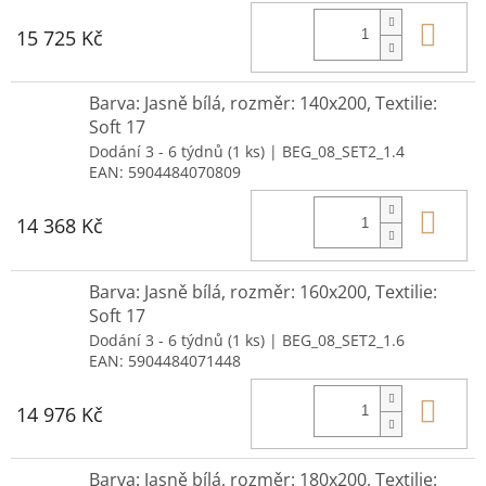
Do 
15 725 Kč
Barva: Jasně bílá, rozměr: 140x200, Textilie:
Soft 17
Dodání 3 - 6 týdnů
(1 ks)
| BEG_08_SET2_1.4
EAN:
5904484070809
Do 
14 368 Kč
Barva: Jasně bílá, rozměr: 160x200, Textilie:
Soft 17
Dodání 3 - 6 týdnů
(1 ks)
| BEG_08_SET2_1.6
EAN:
5904484071448
Do 
14 976 Kč
Barva: Jasně bílá, rozměr: 180x200, Textilie: