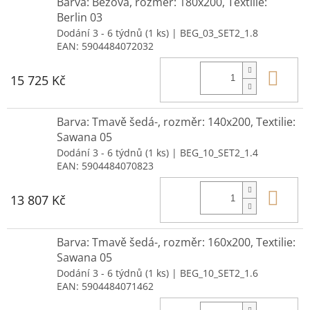
Barva: Béžová, rozměr: 180x200, Textilie:
Berlin 03
Dodání 3 - 6 týdnů
(1 ks)
| BEG_03_SET2_1.8
EAN:
5904484072032
Do 
15 725 Kč
Barva: Tmavě šedá-, rozměr: 140x200, Textilie:
Sawana 05
Dodání 3 - 6 týdnů
(1 ks)
| BEG_10_SET2_1.4
EAN:
5904484070823
Do 
13 807 Kč
Barva: Tmavě šedá-, rozměr: 160x200, Textilie:
Sawana 05
Dodání 3 - 6 týdnů
(1 ks)
| BEG_10_SET2_1.6
EAN:
5904484071462