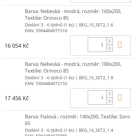
Barva: Nebeská - modrá, rozměr: 160x200,
Textilie: Orinoco 85
Dodání 3 - 6 týdnů
(1 ks)
| BEG_15_SET2_1.6
EAN:
5904484071516
Do 
16 054 Kč
Barva: Nebeská - modrá, rozměr: 180x200,
Textilie: Orinoco 85
Dodání 3 - 6 týdnů
(1 ks)
| BEG_15_SET2_1.8
EAN:
5904484072155
Do 
17 456 Kč
Barva: Fialová-, rozměr: 140x200, Textilie: Soro
65
Dodání 3 - 6 týdnů
(1 ks)
| BEG_16_SET2_1.4
EAN:
5904484070885