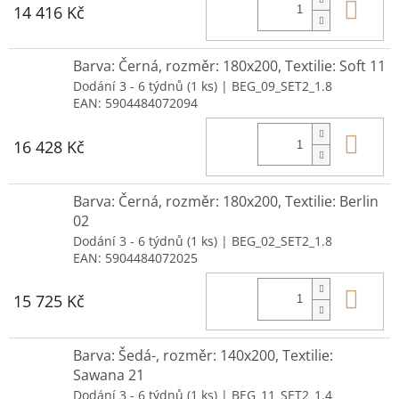
Do 
14 416 Kč
Barva: Černá, rozměr: 180x200, Textilie: Soft 11
Dodání 3 - 6 týdnů
(1 ks)
| BEG_09_SET2_1.8
EAN:
5904484072094
Do 
16 428 Kč
Barva: Černá, rozměr: 180x200, Textilie: Berlin
02
Dodání 3 - 6 týdnů
(1 ks)
| BEG_02_SET2_1.8
EAN:
5904484072025
Do 
15 725 Kč
Barva: Šedá-, rozměr: 140x200, Textilie:
Sawana 21
Dodání 3 - 6 týdnů
(1 ks)
| BEG_11_SET2_1.4