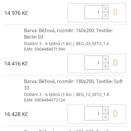
Do 
14 976 Kč
Barva: Béžová, rozměr: 160x200, Textilie:
Berlin 03
Dodání 3 - 6 týdnů
(1 ks)
| BEG_03_SET2_1.6
EAN:
5904484071394
Do 
14 416 Kč
Barva: Béžová, rozměr: 180x200, Textilie: Soft
33
Dodání 3 - 6 týdnů
(1 ks)
| BEG_12_SET2_1.8
EAN:
5904484072124
Do 
16 428 Kč