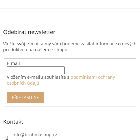
Z
á
p
a
Odebírat newsletter
t
Vložte svůj e-mail a my vám budeme zasílat informace o nových
í
produktech na našem e-shopu.
E-mail
Vložením e-mailu souhlasíte s
podmínkami ochrany
osobních údajů
PŘIHLÁSIT SE
Kontakt
info
@
brahmashop.cz