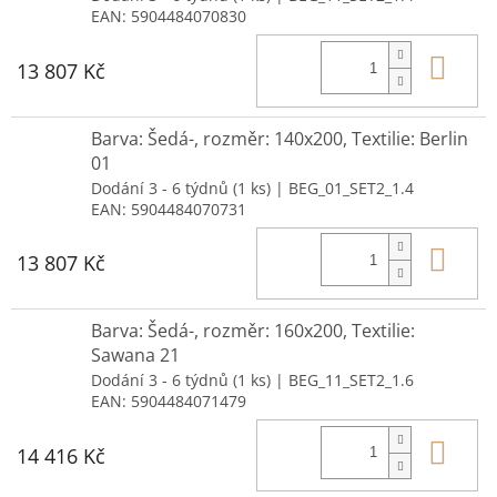
EAN:
5904484070830
Do 
13 807 Kč
Barva: Šedá-, rozměr: 140x200, Textilie: Berlin
01
Dodání 3 - 6 týdnů
(1 ks)
| BEG_01_SET2_1.4
EAN:
5904484070731
Do 
13 807 Kč
Barva: Šedá-, rozměr: 160x200, Textilie:
Sawana 21
Dodání 3 - 6 týdnů
(1 ks)
| BEG_11_SET2_1.6
EAN:
5904484071479
Do 
14 416 Kč