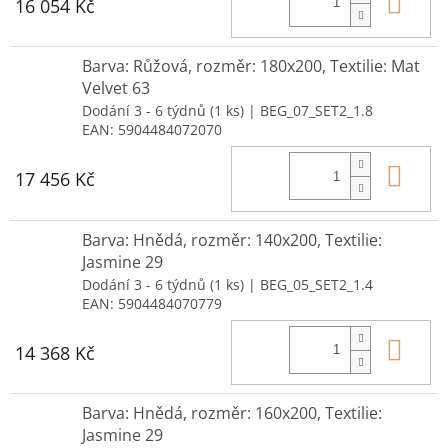
Do 
16 054 Kč
Barva: Růžová, rozměr: 180x200, Textilie: Mat
Velvet 63
Dodání 3 - 6 týdnů
(1 ks)
| BEG_07_SET2_1.8
EAN:
5904484072070
Do 
17 456 Kč
Barva: Hnědá, rozměr: 140x200, Textilie:
Jasmine 29
Dodání 3 - 6 týdnů
(1 ks)
| BEG_05_SET2_1.4
EAN:
5904484070779
Do 
14 368 Kč
Barva: Hnědá, rozměr: 160x200, Textilie:
Jasmine 29