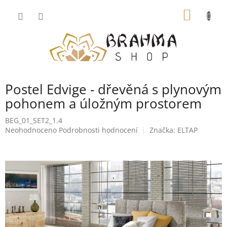
Přejít
NÁKUP
na
obsah
KOŠÍK
Postel Edvige - dřevěná s plynovým
pohonem a úložným prostorem
BEG_01_SET2_1.4
Průměrné
Neohodnoceno
Podrobnosti hodnocení
Značka:
ELTAP
hodnocení
produktu
je
0,0
z
5
hvězdiček.