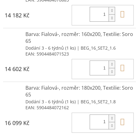
Do 
14 182 Kč
Barva: Fialová-, rozměr: 160x200, Textilie: Soro
65
Dodání 3 - 6 týdnů
(1 ks)
| BEG_16_SET2_1.6
EAN:
5904484071523
Do 
14 602 Kč
Barva: Fialová-, rozměr: 180x200, Textilie: Soro
65
Dodání 3 - 6 týdnů
(1 ks)
| BEG_16_SET2_1.8
EAN:
5904484072162
Do 
16 099 Kč