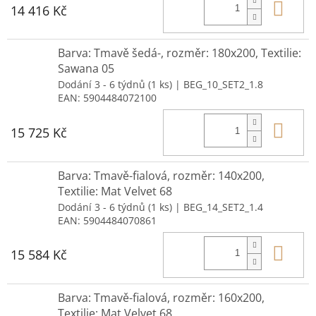
Do 
14 416 Kč
Barva: Tmavě šedá-, rozměr: 180x200, Textilie:
Sawana 05
Dodání 3 - 6 týdnů
(1 ks)
| BEG_10_SET2_1.8
EAN:
5904484072100
Do 
15 725 Kč
Barva: Tmavě-fialová, rozměr: 140x200,
Textilie: Mat Velvet 68
Dodání 3 - 6 týdnů
(1 ks)
| BEG_14_SET2_1.4
EAN:
5904484070861
Do 
15 584 Kč
Barva: Tmavě-fialová, rozměr: 160x200,
Textilie: Mat Velvet 68