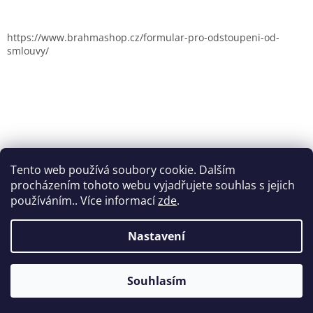
https://www.brahmashop.cz/formular-pro-odstoupeni-od-
smlouvy/
Tento web používá soubory cookie. Dalším
procházením tohoto webu vyjadřujete souhlas s jejich
používáním.. Více informací
zde
.
Nastavení
Vytvořil Shoptet
Souhlasím
Copyright 2026
Brahmashop.cz
. Všechna práva vyhrazena.