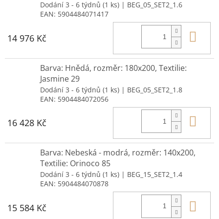
Dodání 3 - 6 týdnů
(1 ks)
| BEG_05_SET2_1.6
EAN:
5904484071417
Do 
14 976 Kč
Barva: Hnědá, rozměr: 180x200, Textilie:
Jasmine 29
Dodání 3 - 6 týdnů
(1 ks)
| BEG_05_SET2_1.8
EAN:
5904484072056
Do 
16 428 Kč
Barva: Nebeská - modrá, rozměr: 140x200,
Textilie: Orinoco 85
Dodání 3 - 6 týdnů
(1 ks)
| BEG_15_SET2_1.4
EAN:
5904484070878
Do 
15 584 Kč