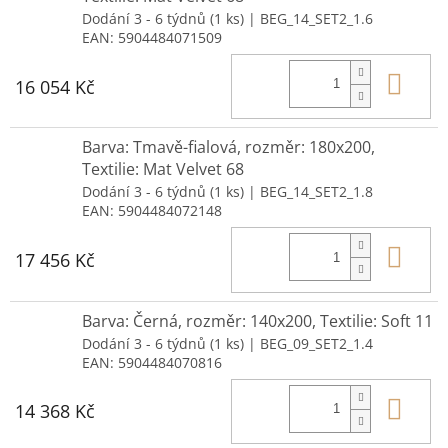
Dodání 3 - 6 týdnů
(1 ks)
| BEG_14_SET2_1.6
EAN:
5904484071509
Do 
16 054 Kč
Barva: Tmavě-fialová, rozměr: 180x200,
Textilie: Mat Velvet 68
Dodání 3 - 6 týdnů
(1 ks)
| BEG_14_SET2_1.8
EAN:
5904484072148
Do 
17 456 Kč
Barva: Černá, rozměr: 140x200, Textilie: Soft 11
Dodání 3 - 6 týdnů
(1 ks)
| BEG_09_SET2_1.4
EAN:
5904484070816
Do 
14 368 Kč