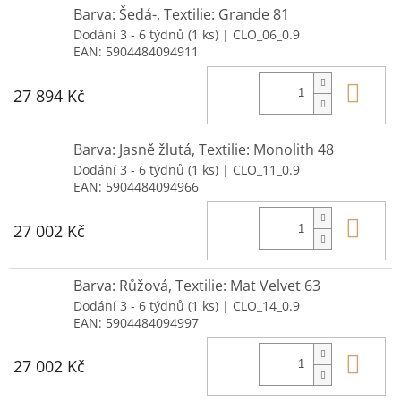
Barva: Šedá-, Textilie: Grande 81
Dodání 3 - 6 týdnů
(1 ks)
| CLO_06_0.9
EAN:
5904484094911
Do 
27 894 Kč
Barva: Jasně žlutá, Textilie: Monolith 48
Dodání 3 - 6 týdnů
(1 ks)
| CLO_11_0.9
EAN:
5904484094966
Do 
27 002 Kč
Barva: Růžová, Textilie: Mat Velvet 63
Dodání 3 - 6 týdnů
(1 ks)
| CLO_14_0.9
EAN:
5904484094997
Do 
27 002 Kč