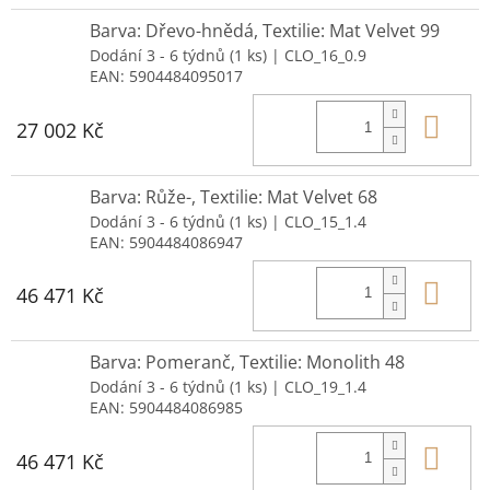
Barva: Dřevo-hnědá, Textilie: Mat Velvet 99
Dodání 3 - 6 týdnů
(1 ks)
| CLO_16_0.9
EAN:
5904484095017
Do 
27 002 Kč
Barva: Růže-, Textilie: Mat Velvet 68
Dodání 3 - 6 týdnů
(1 ks)
| CLO_15_1.4
EAN:
5904484086947
Do 
46 471 Kč
Barva: Pomeranč, Textilie: Monolith 48
Dodání 3 - 6 týdnů
(1 ks)
| CLO_19_1.4
EAN:
5904484086985
Do 
46 471 Kč