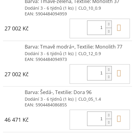
Barva: Tmavě-zelená, Textilie: Monolith 37
Dodání 3 - 6 týdnů
(1 ks)
| CLO_10_0.9
EAN:
5904484094959
Do 
27 002 Kč
Barva: Tmavě modrá+, Textilie: Monolith 77
Dodání 3 - 6 týdnů
(1 ks)
| CLO_12_0.9
EAN:
5904484094973
Do 
27 002 Kč
Barva: Šedá-, Textilie: Dora 96
Dodání 3 - 6 týdnů
(1 ks)
| CLO_05_1.4
EAN:
5904484086855
Do 
46 471 Kč