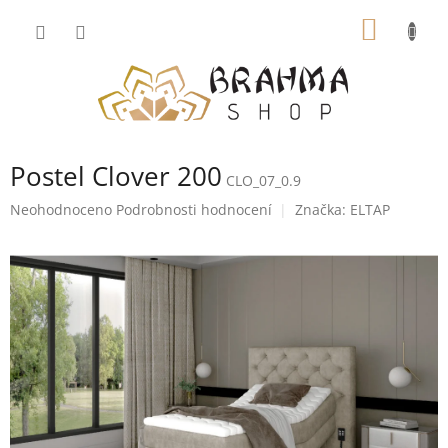
Přejít
NÁKUP
na
obsah
KOŠÍK
Postel Clover 200
CLO_07_0.9
Průměrné
Neohodnoceno
Podrobnosti hodnocení
Značka:
ELTAP
hodnocení
produktu
je
0,0
z
5
hvězdiček.