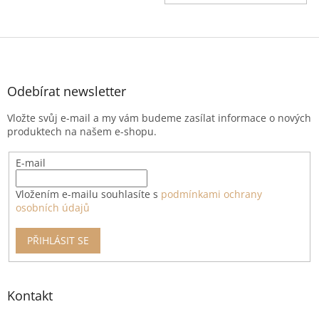
Z
á
p
a
Odebírat newsletter
t
Vložte svůj e-mail a my vám budeme zasílat informace o nových
í
produktech na našem e-shopu.
E-mail
Vložením e-mailu souhlasíte s
podmínkami ochrany
osobních údajů
PŘIHLÁSIT SE
Kontakt