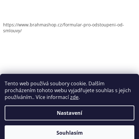
https://www.brahmashop.cz/formular-pro-odstoupeni-od-
smlouvy/
Tento web používá soubory cookie. Dalším
procházením tohoto webu vyjadřujete souhlas s jejich
používáním.. Více informací
zde
.
Nastavení
Vytvořil Shoptet
Souhlasím
Copyright 2026
Brahmashop.cz
. Všechna práva vyhrazena.