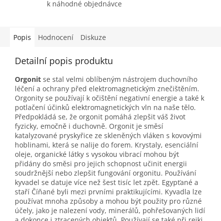
k náhodné objednávce
Popis
Hodnocení
Diskuze
Detailní popis produktu
Orgonit
se stal velmi oblíbeným nástrojem duchovního
léčení a ochrany před elektromagnetickým znečištěním.
Orgonity se používají k očištění negativní energie a také k
potlačení účinků elektromagnetických vln na naše tělo.
Předpokládá se, že orgonit pomáhá zlepšit váš život
fyzicky, emočně i duchovně. Orgonit je směsí
katalyzované pryskyřice ze skleněných vláken s kovovými
hoblinami, která se nalije do forem. Krystaly, esenciální
oleje, organické látky s vysokou vibrací mohou být
přidány do směsi pro jejich schopnost učinit energii
soudržnější nebo zlepšit fungování orgonitu. Používání
kyvadel se datuje více než šest tisíc let zpět. Egypťané a
staří Číňané byli mezi prvními praktikujícími. Kyvadla lze
používat mnoha způsoby a mohou být použity pro různé
účely, jako je nalezení vody, minerálů, pohřešovaných lidí
a dokonce i ztracených objektů. Používají se také při reiki