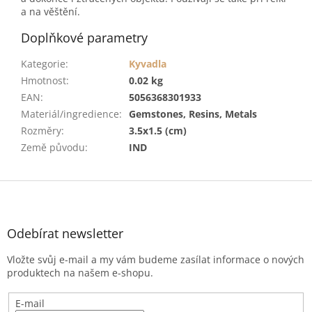
a na věštění.
Doplňkové parametry
Kategorie
:
Kyvadla
Hmotnost
:
0.02 kg
EAN
:
5056368301933
Materiál/ingredience
:
Gemstones, Resins, Metals
Rozměry
:
3.5x1.5 (cm)
Země původu
:
IND
Z
á
p
a
Odebírat newsletter
t
Vložte svůj e-mail a my vám budeme zasílat informace o nových
í
produktech na našem e-shopu.
E-mail