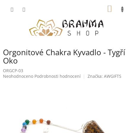
Přejít
NÁKUP
na
obsah
KOŠÍK
Orgonitové Chakra Kyvadlo - Tygří
Oko
ORGCP-03
Průměrné
Neohodnoceno
Podrobnosti hodnocení
Značka:
AWGIFTS
hodnocení
produktu
je
0,0
z
5
hvězdiček.