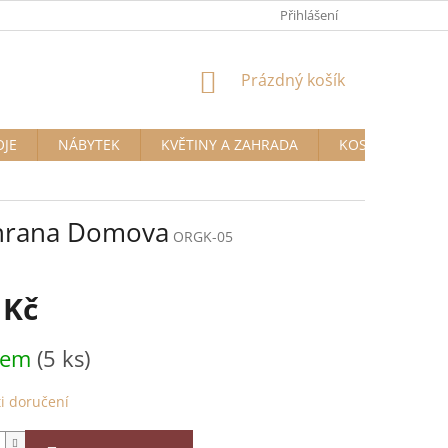
Přihlášení
NÁKUPNÍ
Prázdný košík
KOŠÍK
OJE
NÁBYTEK
KVĚTINY A ZAHRADA
KOSMETIKA A D
chrana Domova
ORGK-05
 Kč
dem
(5 ks)
i doručení