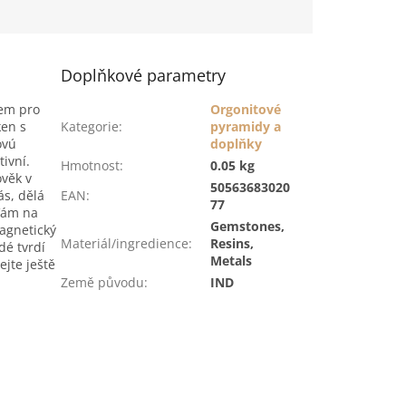
Doplňkové parametry
kem pro
Orgonitové
ken s
Kategorie
:
pyramidy a
ovú
doplňky
tivní.
Hmotnost
:
0.05 kg
ověk v
50563683020
ás, dělá
EAN
:
77
 Vám na
Gemstones,
magnetický
Materiál/ingredience
:
Resins,
dé tvrdí
Metals
jte ještě
Země původu
:
IND