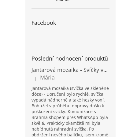
Facebook
Poslední hodnocení produktů
Jantarová mozaika - Svíčky ve skleněných dózách - Vysoké
Mária
|
Hodnocení produktu je 5 z 5 hvězdiček.
Jantarová mozaika (svíčka ve skleněné
dóze) - Doručení bylo rychlé, svíčka
vypadá nádherně a také hezky voní.
Bohužel v průběhu dopravy došlo k
poškození svíčky. Komunikace s
Brahma shopem přes WhatsApp byla
skvělá. Prakticky okamžitě mi byla
nabídnutá náhradní svíčka. Po
obdržení nového balíčku, jsem kromě