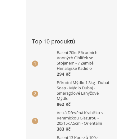
Top 10 produktů
Balení 70ks Přírodních
Vonných Cihliček se
Stojanem - 7 Zemité
Himalájské Kadidlo
294 Kč
Přírodní Mýdlo 1.3kg - Dubai
Soap - Mýdlo Dubaj -
Smaragdové Lanýžové
Mýdlo
862 Kč
Velká Dřevěná Krabička s
Keramickou Glazurou -
20x15x7.5cm - Orientální
383 Kč
Balení 13 Kousků 100g