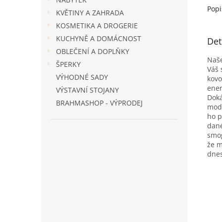
Popi
KVĚTINY A ZAHRADA
KOSMETIKA A DROGERIE
KUCHYNĚ A DOMÁCNOST
Det
OBLEČENÍ A DOPLŇKY
Naše
ŠPERKY
Váš 
VÝHODNÉ SADY
kovo
ener
VÝSTAVNÍ STOJANY
Doká
BRAHMASHOP - VÝPRODEJ
mode
ho p
dané
smog
že m
dnes