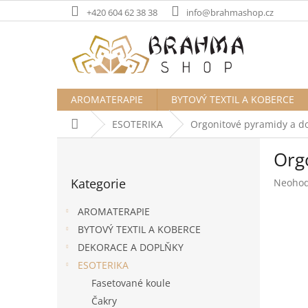
Přejít
+420 604 62 38 38
info@brahmashop.cz
na
obsah
AROMATERAPIE
BYTOVÝ TEXTIL A KOBERCE
Domů
ESOTERIKA
Orgonitové pyramidy a d
P
Org
o
Přeskočit
s
Kategorie
Průměr
Neoho
kategorie
t
hodnoc
r
produk
AROMATERAPIE
a
je
BYTOVÝ TEXTIL A KOBERCE
n
0,0
DEKORACE A DOPLŇKY
z
n
5
í
ESOTERIKA
hvězdič
p
Fasetované koule
a
Čakry