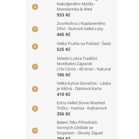
Nakrájeného Mýdla -
Mandarinka & Med
933 Kč
Zvonkohra z Naplaveného
Dříví - Duhové Velké Listy
445 Kč
Velká Truhla na Poklad - Šedá
525 Kč
Střední Lokta Tradiční
Motlitební Zápisník
(15x12cm) - 45 stran - Natural
186 Kč
Velká Kytice Slunečnic - Láska
je Věčná - Dárková Karta
410 Kč
Extra Velké Stone Washed
Tričko - Hamsa - Kaštanové
356 Kč
Balení 70ks Přírodních
Vonných Cihliček se
Stojanem - Divoký Západ
294 Kč