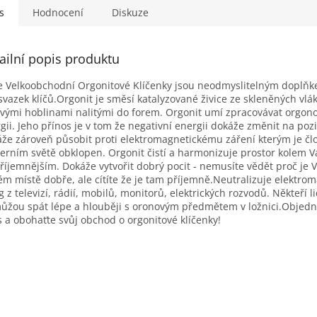
s
Hodnocení
Diskuze
ailní popis produktu
 Velkoobchodní Orgonitové Klíčenky jsou neodmyslitelným doplň
svazek klíčů.Orgonit je směsí katalyzované živice ze skleněných vlá
vými hoblinami nalitými do forem. Orgonit umí zpracovávat orgon
gii. Jeho přínos je v tom že negativní energii dokáže změnit na pozi
že zároveň působit proti elektromagnetickému záření kterým je čl
rním světě obklopen. Orgonit čistí a harmonizuje prostor kolem V
říjemnějším. Dokáže vytvořit dobrý pocit - nemusíte vědět proč je
m místě dobře, ale cítíte že je tam příjemně.Neutralizuje elektro
 z televizí, rádií, mobilů, monitorů, elektrických rozvodů. Někteří li
ůžou spát lépe a hlouběji s oronovým předmětem v ložnici.Objedne
 a obohaťte svůj obchod o orgonitové klíčenky!