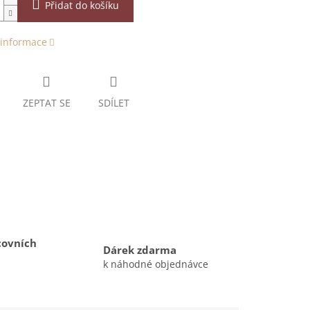
Přidat do košíku
 informace
ZEPTAT SE
SDÍLET
covních
Dárek zdarma
k náhodné objednávce