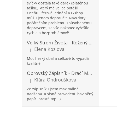
svíčky dostala také dárek (plátěnou
tašku), který mě velice potěšil.
Oceňuji férové jednání a E-shop
můžu jenom doporučit. Navzdory
počátečním problému způsobenému
dopravcem, se vše nakonec vyřešilo
rychle a bezproblémově.
Velký Strom Života - Kožený Zápisník se Šňůrkou a Kamínkem - 20x16x2cm - 160 Stran
Elena Kozlova
|
Hodnocení produktu je 5 z 5 hvězdiček.
Moc hezký obal a celkově to vypadá
kvalitně
Obrovský Zápisník - Dračí Mandala s Chakra Kameny - 100 Stran - 25x34cm
Klára Ondroušková
|
Hodnocení produktu je 5 z 5 hvězdiček.
Ze zápisníku jsem maximálně
nadšena. Krásné provedení. bavlněný
papír. prostě top. :)
Z
á