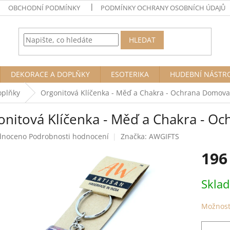
OBCHODNÍ PODMÍNKY
PODMÍNKY OCHRANY OSOBNÍCH ÚDAJŮ
HLEDAT
DEKORACE A DOPLŇKY
ESOTERIKA
HUDEBNÍ NÁSTR
oplňky
Orgonitová Klíčenka - Měď a Chakra - Ochrana Domova
onitová Klíčenka - Měď a Chakra - O
né
dnoceno
Podrobnosti hodnocení
Značka:
AWGIFTS
ení
196
tu
Měrná
Skla
cena:
ek.
Možnost