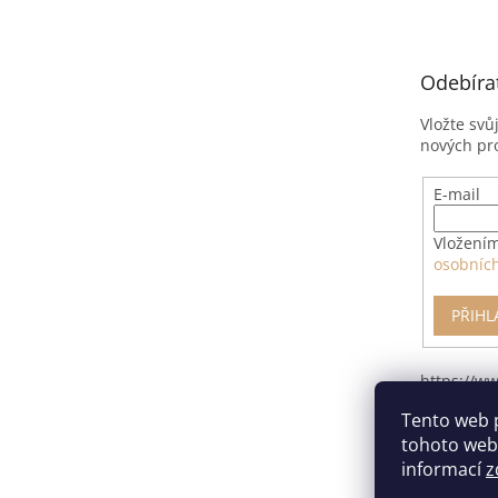
p
a
t
Odebíra
í
Vložte svů
nových pr
E-mail
Vložením
osobníc
PŘIHL
https://w
pro-odsto
Tento web 
smlouvy/
tohoto webu
informací
z