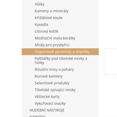
n
Hůlky
e
Kameny a minerály
l
Křišťálové koule
Kyvadla
Litinový kotlík
Meditační mala korálky
Misky pro pryskyřici
Orgonitové pyramidy a doplňky
Polštářky pod tibetské misky a
hůlky
Rituální mísy a poháry
Runové kameny
Selenitové produkty
Tibetské zpívající misky
Věštecké karty
Vykuřovací svazky
HUDEBNÍ NÁSTROJE
NÁBYTEK