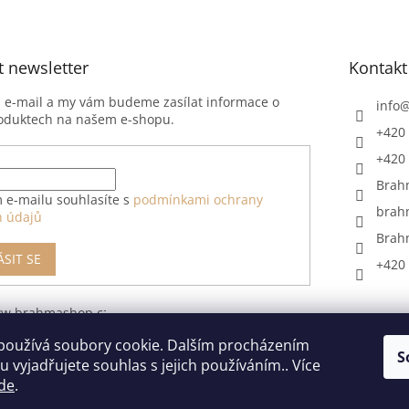
t newsletter
Kontakt
j e-mail a my vám budeme zasílat informace o
info
oduktech na našem e-shopu.
+420 
+420 
Brah
 e-mailu souhlasíte s
podmínkami ochrany
brah
h údajů
Brah
ÁSIT SE
+420 
ww.brahmashop.cz/formular-
upeni-od-
používá soubory cookie. Dalším procházením
S
 vyjadřujete souhlas s jejich používáním.. Více
de
.