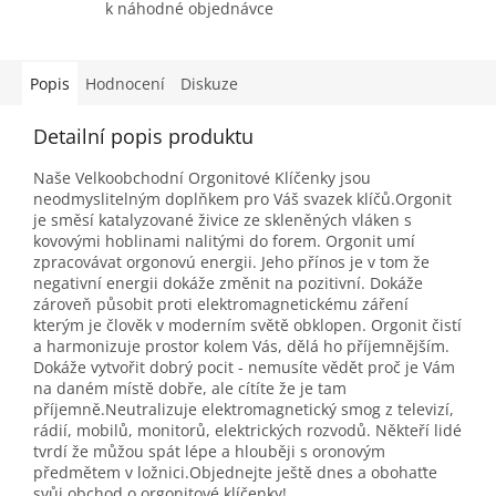
k náhodné objednávce
Popis
Hodnocení
Diskuze
Detailní popis produktu
Naše Velkoobchodní Orgonitové Klíčenky jsou
neodmyslitelným doplňkem pro Váš svazek klíčů.Orgonit
je směsí katalyzované živice ze skleněných vláken s
kovovými hoblinami nalitými do forem. Orgonit umí
zpracovávat orgonovú energii. Jeho přínos je v tom že
negativní energii dokáže změnit na pozitivní. Dokáže
zároveň působit proti elektromagnetickému záření
kterým je člověk v moderním světě obklopen. Orgonit čistí
a harmonizuje prostor kolem Vás, dělá ho příjemnějším.
Dokáže vytvořit dobrý pocit - nemusíte vědět proč je Vám
na daném místě dobře, ale cítíte že je tam
příjemně.Neutralizuje elektromagnetický smog z televizí,
rádií, mobilů, monitorů, elektrických rozvodů. Někteří lidé
tvrdí že můžou spát lépe a hlouběji s oronovým
předmětem v ložnici.Objednejte ještě dnes a obohaťte
svůj obchod o orgonitové klíčenky!