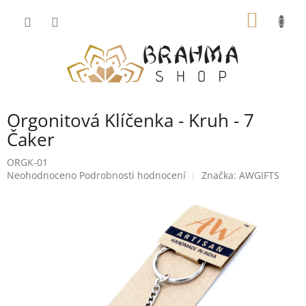
Přejít
NÁKUP
na
obsah
KOŠÍK
Orgonitová Klíčenka - Kruh - 7
Čaker
ORGK-01
Průměrné
Neohodnoceno
Podrobnosti hodnocení
Značka:
AWGIFTS
hodnocení
produktu
je
0,0
z
5
hvězdiček.