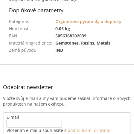
Doplňkové parametry
Kategorie
:
Orgonitové pyramidy a doplňky
Hmotnost
:
0.05 kg
EAN
:
5056368302039
Materiál/ingredience
:
Gemstones, Resins, Metals
Země původu
:
IND
Z
á
p
a
Odebírat newsletter
t
Vložte svůj e-mail a my vám budeme zasílat informace o nových
í
produktech na našem e-shopu.
E-mail
Vložením e-mailu souhlasíte s
podmínkami ochrany