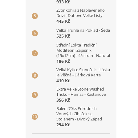
933 Kč
Zvonkohra z Naplaveného
Dříví - Duhové Velké Listy
445 Kč
Velká Truhla na Poklad - Šedá
525 Kč
Střední Lokta Tradiční
Motlitební Zápisník
(15x12cm) - 45 stran - Natural
186 Kč
Velká Kytice Slunečnic - Láska
je Věčná - Dárková Karta
410 Kč
Extra Velké Stone Washed
Tričko - Hamsa - Kaštanové
356 Kč
Balení 70ks Přírodních
Vonných Cihliček se
Stojanem - Divoký Západ
294 Kč