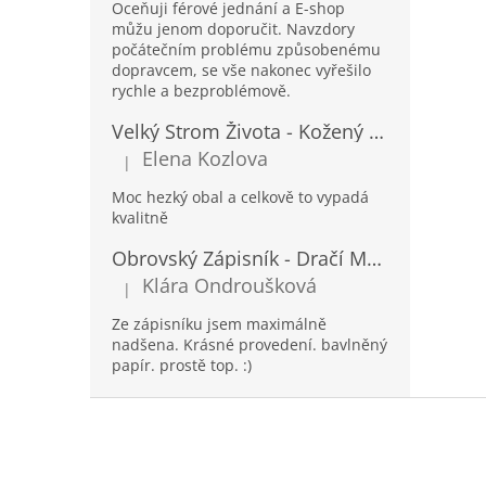
Oceňuji férové jednání a E-shop
můžu jenom doporučit. Navzdory
počátečním problému způsobenému
dopravcem, se vše nakonec vyřešilo
rychle a bezproblémově.
Velký Strom Života - Kožený Zápisník se Šňůrkou a Kamínkem - 20x16x2cm - 160 Stran
Elena Kozlova
|
Hodnocení produktu je 5 z 5 hvězdiček.
Moc hezký obal a celkově to vypadá
kvalitně
Obrovský Zápisník - Dračí Mandala s Chakra Kameny - 100 Stran - 25x34cm
Klára Ondroušková
|
Hodnocení produktu je 5 z 5 hvězdiček.
Ze zápisníku jsem maximálně
nadšena. Krásné provedení. bavlněný
papír. prostě top. :)
Z
á
p
a