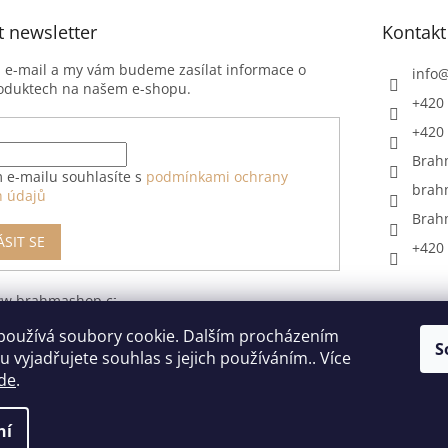
t newsletter
Kontakt
j e-mail a my vám budeme zasílat informace o
info
oduktech na našem e-shopu.
+420 
+420 
Brah
 e-mailu souhlasíte s
podmínkami ochrany
brah
h údajů
Brah
ÁSIT SE
+420 
ww.brahmashop.cz/formular-
upeni-od-
používá soubory cookie. Dalším procházením
S
 vyjadřujete souhlas s jejich používáním.. Více
de
.
ní
razena.