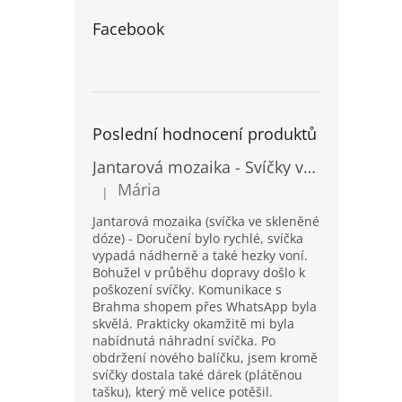
Facebook
Poslední hodnocení produktů
Jantarová mozaika - Svíčky ve skleněných dózách - Vysoké
Mária
|
Hodnocení produktu je 5 z 5 hvězdiček.
Jantarová mozaika (svíčka ve skleněné
dóze) - Doručení bylo rychlé, svíčka
vypadá nádherně a také hezky voní.
Bohužel v průběhu dopravy došlo k
poškození svíčky. Komunikace s
Brahma shopem přes WhatsApp byla
skvělá. Prakticky okamžitě mi byla
nabídnutá náhradní svíčka. Po
obdržení nového balíčku, jsem kromě
svíčky dostala také dárek (plátěnou
tašku), který mě velice potěšil.