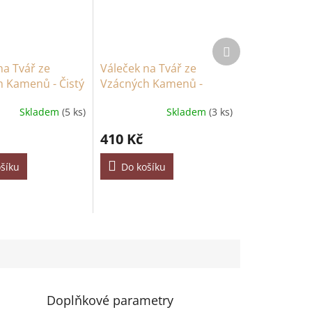
Další
produkt
na Tvář ze
Váleček na Tvář ze
 Kamenů - Čistý
Vzácných Kamenů -
Černý Obsidián
Skladem
(5 ks)
Skladem
(3 ks)
410 Kč
šíku
Do košíku
Doplňkové parametry