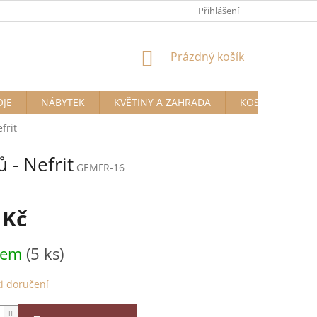
Přihlášení
NÁKUPNÍ
Prázdný košík
KOŠÍK
OJE
NÁBYTEK
KVĚTINY A ZAHRADA
KOSMETIKA A D
frit
 - Nefrit
GEMFR-16
 Kč
dem
(5 ks)
i doručení