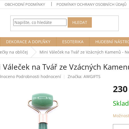
OBCHODNÍ PODMÍNKY
PODMÍNKY OCHRANY OSOBNÍCH ÚDAJŮ
HLEDAT
DEKORACE A DOPLŇKY
ESOTERIKA
HUDEBNÍ NÁSTR
ečky na obličej
Mini Váleček na Tvář ze Vzácných Kamenů - Ne
i Váleček na Tvář ze Vzácných Kamenů
né
dnoceno
Podrobnosti hodnocení
Značka:
AWGIFTS
ení
230
tu
Měrná
Skla
cena:
ek.
Možnost