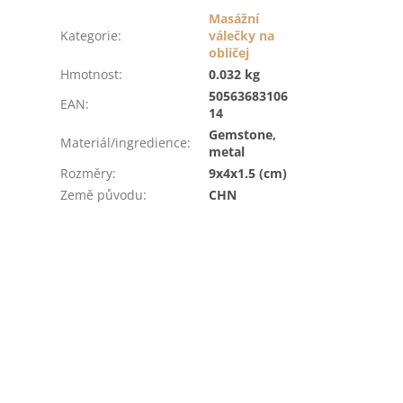
Masážní
Kategorie
:
válečky na
obličej
Hmotnost
:
0.032 kg
50563683106
EAN
:
14
Gemstone,
Materiál/ingredience
:
metal
Rozměry
:
9x4x1.5 (cm)
Země původu
:
CHN