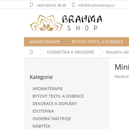
Přejít
+420 604 62 38 38
info@brahmashop.cz
na
obsah
AROMATERAPIE
BYTOVÝ TEXTIL A KOBERCE
Domů
KOSMETIKA A DROGERIE
Masážní vál
P
Min
o
Přeskočit
s
Kategorie
Průměr
Neoho
kategorie
t
hodnoc
r
produk
AROMATERAPIE
a
je
BYTOVÝ TEXTIL A KOBERCE
n
0,0
DEKORACE A DOPLŇKY
z
n
5
í
ESOTERIKA
hvězdič
p
HUDEBNÍ NÁSTROJE
a
NÁBYTEK