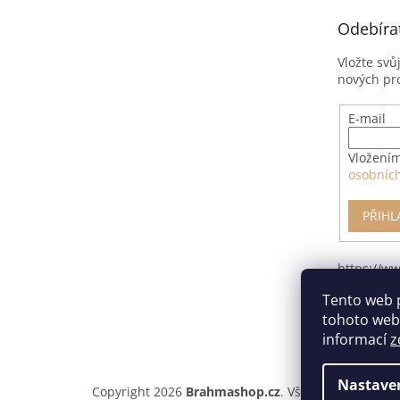
t
Odebíra
í
Vložte svů
nových pr
E-mail
Vložením
osobníc
PŘIHL
https://w
pro-odsto
Tento web 
smlouvy/
tohoto webu
informací
z
Nastave
Copyright 2026
Brahmashop.cz
. Všechna práva vyh