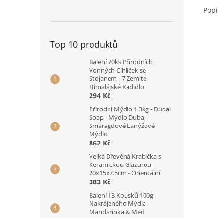
Popi
Top 10 produktů
Balení 70ks Přírodních
Vonných Cihliček se
Stojanem - 7 Zemité
Himalájské Kadidlo
294 Kč
Přírodní Mýdlo 1.3kg - Dubai
Soap - Mýdlo Dubaj -
Smaragdové Lanýžové
Mýdlo
862 Kč
Velká Dřevěná Krabička s
Keramickou Glazurou -
20x15x7.5cm - Orientální
383 Kč
Balení 13 Kousků 100g
Nakrájeného Mýdla -
Mandarinka & Med