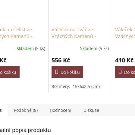
ek na Čelist ze
Váleček na Tvář ze
Váleček 
ných Kamenů -
Vzácných Kamenů -
Vzácných
ý Obsidián
Amethyst
Křišťál
Skladem
(5 ks)
Skladem
(5 ks)
 Kč
556 Kč
410 Kč
o košíku
Do košíku
Do ko
Rozměry: 15x6x2,5 (cm)
s
Podobné (8)
Hodnocení
Diskuze
ailní popis produktu