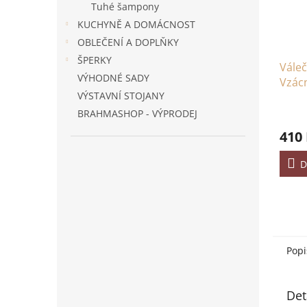
Tuhé šampony
KUCHYNĚ A DOMÁCNOST
OBLEČENÍ A DOPLŇKY
ŠPERKY
Váleč
VÝHODNÉ SADY
Vzác
VÝSTAVNÍ STOJANY
Čern
BRAHMASHOP - VÝPRODEJ
410
D
Popi
Det