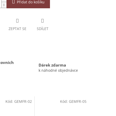
Přidat do košíku
ZEPTAT SE
SDÍLET
covních
Dárek zdarma
k náhodné objednávce
Kód:
GEMFR-02
Kód:
GEMFR-05