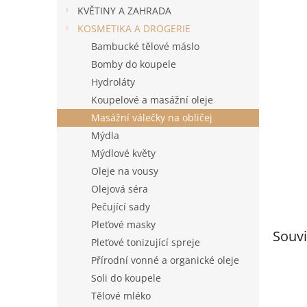
n
KVĚTINY A ZAHRADA
e
KOSMETIKA A DROGERIE
l
Bambucké tělové máslo
Bomby do koupele
Hydroláty
Koupelové a masážní oleje
Masážní válečky na obličej
Mýdla
Mýdlové květy
Oleje na vousy
Olejová séra
Pečující sady
Pleťové masky
Souvi
Pleťové tonizující spreje
Přírodní vonné a organické oleje
Soli do koupele
Tělové mléko