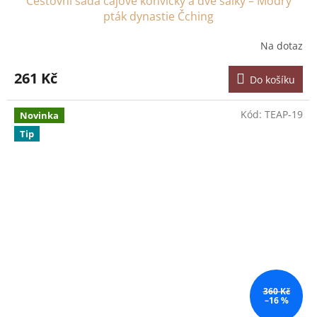
Cestovní sada čajové konvičky a dvě šálky – Modrý
pták dynastie Čching
Na dotaz
261 Kč
Do košíku
Kód:
TEAP-19
Novinka
Tip
360 Kč
–16 %