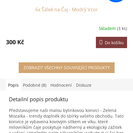
6x Šálek na Čaj - Modrý Vzor
Skladem
(3 ks)
300 Kč
Do košíku
ZOBRAZIT VŠECHNY SOUVISEJÍCÍ PRODUKTY
Popis
Podobné (8)
Hodnocení
Diskuze
Detailní popis produktu
Představujeme naši malou bylinkovou konvici - Zelená
Mozaika - trendy doplněk do sbírky vašeho obchodu. Tato
konvice je vybavena kovovým sítkem ve víku, které
milovníkům čaje poskytuje nádherný a ekologický zážitek
z vaření. Umožněte svým zákazníkům vychutnat si čaj bez