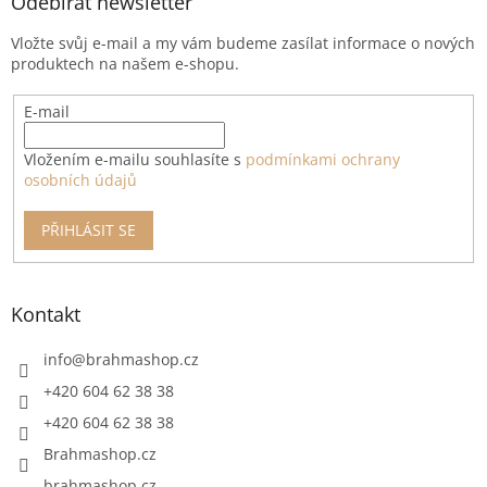
a
Odebírat newsletter
t
Vložte svůj e-mail a my vám budeme zasílat informace o nových
í
produktech na našem e-shopu.
E-mail
Vložením e-mailu souhlasíte s
podmínkami ochrany
osobních údajů
PŘIHLÁSIT SE
Kontakt
info
@
brahmashop.cz
+420 604 62 38 38
+420 604 62 38 38
Brahmashop.cz
brahmashop.cz