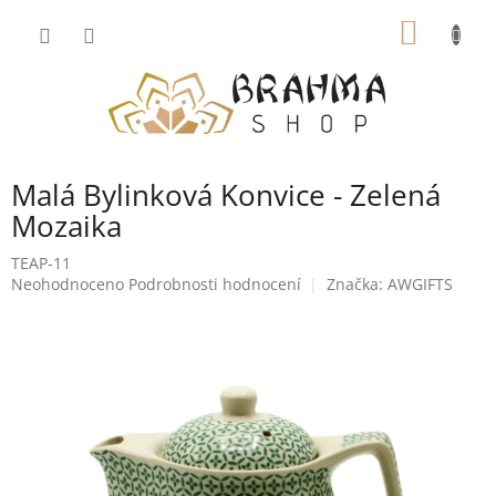
Přejít
NÁKUP
na
obsah
KOŠÍK
Malá Bylinková Konvice - Zelená
Mozaika
TEAP-11
Průměrné
Neohodnoceno
Podrobnosti hodnocení
Značka:
AWGIFTS
hodnocení
produktu
je
0,0
z
5
hvězdiček.