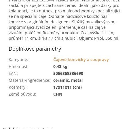
sáčků a přispějte k záchraně země. Ideální jako dárky pro
kolaudaci, je to nutnost pro maloobchodníky specializující
se na speciální čaje. Odhalte nadčasové kouzlo naší
konvice s originálním designem. Složitý mozaikový vzor,
připomínající svěží zeleň, přeměňuje čas na čaj ve
vizuální potěšení.Rozměry produktu: Cca. Výška 11 cm,
průměr 11 cm, šířka 17 cm s hubicí. Objem: Přibl. 350 ml.
Doplňkové parametry
Kategorie
:
Čajové konvičky a soupravy
Hmotnost
:
0.43 kg
EAN
:
5056368336690
Materiál/ingredience
:
ceramic, metal
Rozměry
:
17x11x11 (cm)
Země původu
:
CHN
Z
á
p