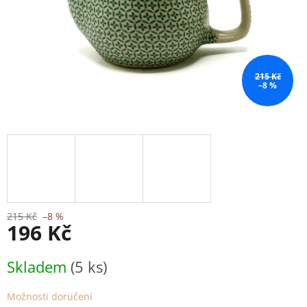
215 Kč
–8 %
215 Kč
–8 %
196 Kč
Měrná
Skladem
(5 ks)
cena:
Možnosti doručení