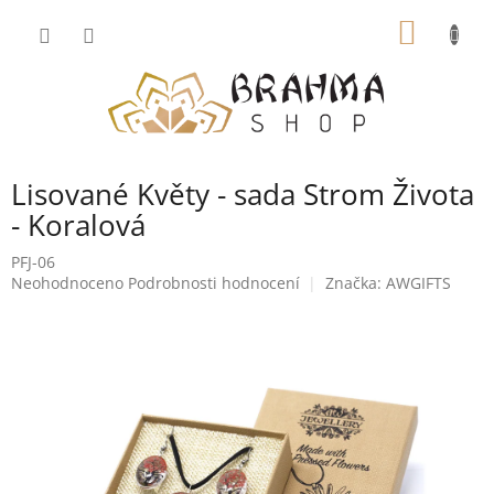
Přejít
NÁKUP
na
obsah
KOŠÍK
Lisované Květy - sada Strom Života
- Koralová
PFJ-06
Průměrné
Neohodnoceno
Podrobnosti hodnocení
Značka:
AWGIFTS
hodnocení
produktu
je
0,0
z
5
hvězdiček.