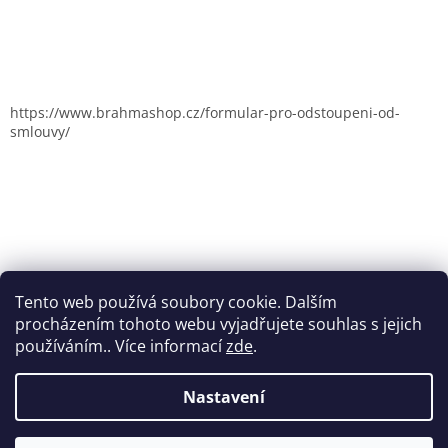
https://www.brahmashop.cz/formular-pro-odstoupeni-od-
smlouvy/
Tento web používá soubory cookie. Dalším
procházením tohoto webu vyjadřujete souhlas s jejich
používáním.. Více informací
zde
.
Nastavení
Vytvořil Shoptet