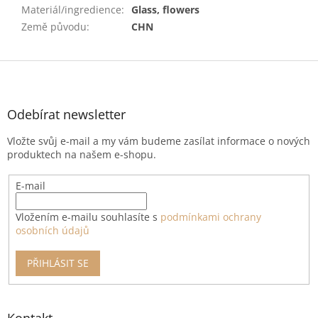
Materiál/ingredience
:
Glass, flowers
Země původu
:
CHN
Z
á
p
a
Odebírat newsletter
t
Vložte svůj e-mail a my vám budeme zasílat informace o nových
í
produktech na našem e-shopu.
E-mail
Vložením e-mailu souhlasíte s
podmínkami ochrany
osobních údajů
PŘIHLÁSIT SE
Kontakt