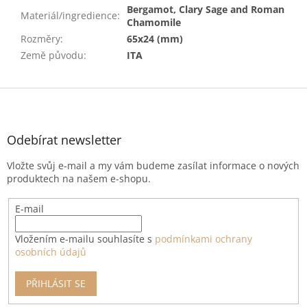
Bergamot, Clary Sage and Roman
Materiál/ingredience
:
Chamomile
Rozměry
:
65x24 (mm)
Země původu
:
ITA
Z
á
p
a
Odebírat newsletter
t
Vložte svůj e-mail a my vám budeme zasílat informace o nových
í
produktech na našem e-shopu.
E-mail
Vložením e-mailu souhlasíte s
podmínkami ochrany
osobních údajů
PŘIHLÁSIT SE