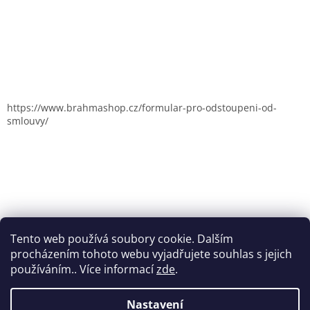
https://www.brahmashop.cz/formular-pro-odstoupeni-od-
smlouvy/
Tento web používá soubory cookie. Dalším
procházením tohoto webu vyjadřujete souhlas s jejich
používáním.. Více informací
zde
.
Nastavení
Vytvořil Shoptet