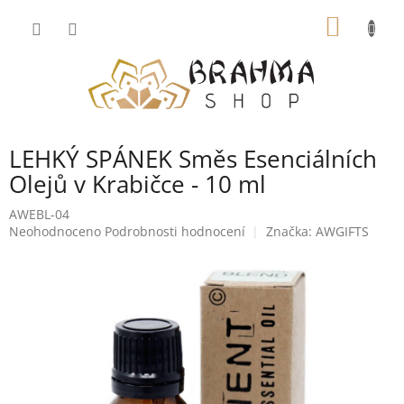
Přejít
NÁKUP
na
obsah
KOŠÍK
LEHKÝ SPÁNEK Směs Esenciálních
Olejů v Krabičce - 10 ml
AWEBL-04
Průměrné
Neohodnoceno
Podrobnosti hodnocení
Značka:
AWGIFTS
hodnocení
produktu
je
0,0
z
5
hvězdiček.