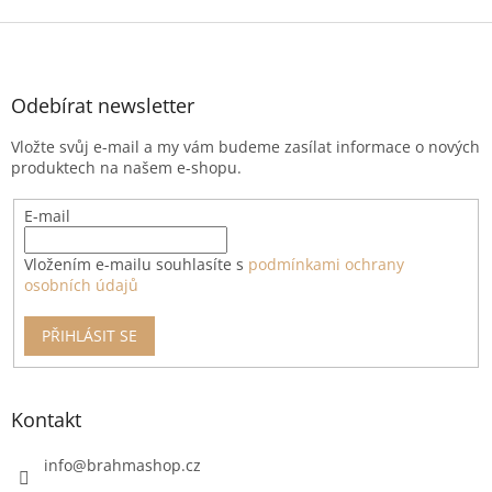
Z
á
p
a
Odebírat newsletter
t
Vložte svůj e-mail a my vám budeme zasílat informace o nových
í
produktech na našem e-shopu.
E-mail
Vložením e-mailu souhlasíte s
podmínkami ochrany
osobních údajů
PŘIHLÁSIT SE
Kontakt
info
@
brahmashop.cz