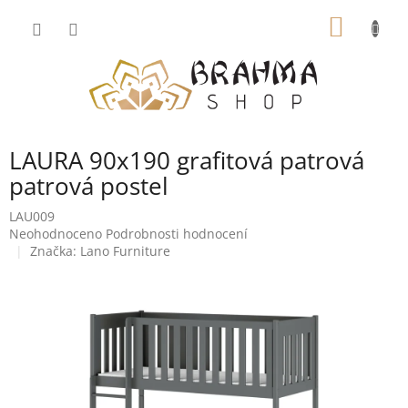
Přejít
NÁKUP
na
obsah
KOŠÍK
LAURA 90x190 grafitová patrová
patrová postel
LAU009
Průměrné
Neohodnoceno
Podrobnosti hodnocení
hodnocení
Značka:
Lano Furniture
produktu
je
0,0
z
5
hvězdiček.