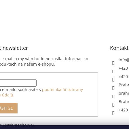
t newsletter
Kontakt
j e-mail a my vám budeme zasílat informace o
info
oduktech na našem e-shopu.
+420 
+420 
Brah
 e-mailu souhlasíte s
podmínkami ochrany
brah
h údajů
Brah
ÁSIT SE
+420 
ww.brahmashop.cz/formular-