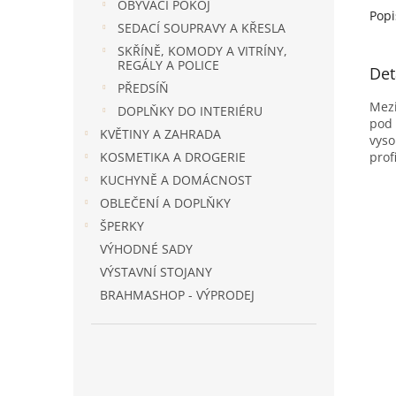
OBÝVACÍ POKOJ
Popi
SEDACÍ SOUPRAVY A KŘESLA
SKŘÍNĚ, KOMODY A VITRÍNY,
REGÁLY A POLICE
Det
PŘEDSÍŇ
Mezi
DOPLŇKY DO INTERIÉRU
pod 
KVĚTINY A ZAHRADA
vyso
prof
KOSMETIKA A DROGERIE
KUCHYNĚ A DOMÁCNOST
OBLEČENÍ A DOPLŇKY
ŠPERKY
VÝHODNÉ SADY
VÝSTAVNÍ STOJANY
BRAHMASHOP - VÝPRODEJ