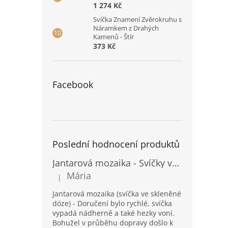
1 274 Kč
Svíčka Znamení Zvěrokruhu s
Náramkem z Drahých
Kamenů - Štír
373 Kč
Facebook
Poslední hodnocení produktů
Jantarová mozaika - Svíčky ve skleněných dózách - Vysoké
Mária
|
Hodnocení produktu je 5 z 5 hvězdiček.
Jantarová mozaika (svíčka ve skleněné
dóze) - Doručení bylo rychlé, svíčka
vypadá nádherně a také hezky voní.
Bohužel v průběhu dopravy došlo k