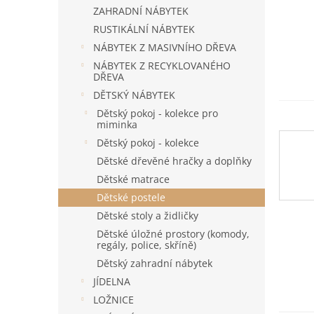
n
ZAHRADNÍ NÁBYTEK
e
RUSTIKÁLNÍ NÁBYTEK
l
NÁBYTEK Z MASIVNÍHO DŘEVA
NÁBYTEK Z RECYKLOVANÉHO
DŘEVA
DĚTSKÝ NÁBYTEK
Dětský pokoj - kolekce pro
miminka
Dětský pokoj - kolekce
Dětské dřevěné hračky a doplňky
Dětské matrace
Dětské postele
Dětské stoly a židličky
Dětské úložné prostory (komody,
regály, police, skříně)
Dětský zahradní nábytek
JÍDELNA
LOŽNICE