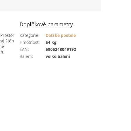
Doplňkové parametry
 Prostor
Kategorie
:
Dětské postele
zajištěn
Hmotnost
:
54 kg
ně
EAN
:
5905248049192
ch.
Balení
:
velké balení