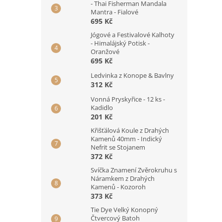
- Thai Fisherman Mandala
Mantra - Fialové
695 Kč
Jógové a Festivalové Kalhoty
- Himalájský Potisk -
Oranžové
695 Kč
Ledvinka z Konope & Bavlny
312 Kč
Vonná Pryskyřice - 12 ks -
Kadidlo
201 Kč
Křišťálová Koule z Drahých
Kamenů 40mm - Indický
Nefrit se Stojanem
372 Kč
Svíčka Znamení Zvěrokruhu s
Náramkem z Drahých
Kamenů - Kozoroh
373 Kč
Tie Dye Velký Konopný
Čtvercový Batoh