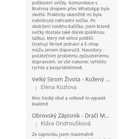
poškození svíčky. Komunikace s
Brahma shopem přes WhatsApp byla
skvělá. Prakticky okamžitě mi byla
nabídnutá náhradní svíčka. Po
obdržení nového balíčku, jsem kromě
svíčky dostala také dárek (plátěnou
tašku), který mě velice potěšil.
Oceňuji férové jednání a E-shop
můžu jenom doporučit. Navzdory
počátečním problému způsobenému
dopravcem, se vše nakonec vyřešilo
rychle a bezproblémově.
Velký Strom Života - Kožený Zápisník se Šňůrkou a Kamínkem - 20x16x2cm - 160 Stran
Elena Kozlova
|
Hodnocení produktu je 5 z 5 hvězdiček.
Moc hezký obal a celkově to vypadá
kvalitně
Obrovský Zápisník - Dračí Mandala s Chakra Kameny - 100 Stran - 25x34cm
Klára Ondroušková
|
Hodnocení produktu je 5 z 5 hvězdiček.
Ze zápisníku jsem maximálně