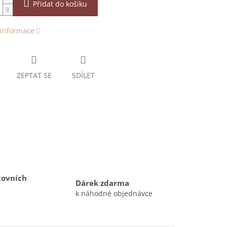
Přidat do košíku
 informace
ZEPTAT SE
SDÍLET
covních
Dárek zdarma
k náhodné objednávce