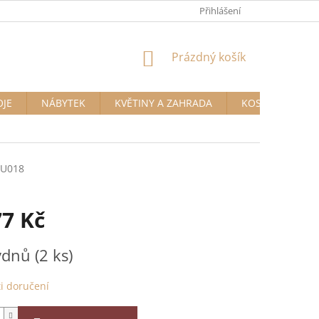
Přihlášení
NÁKUPNÍ
Prázdný košík
KOŠÍK
OJE
NÁBYTEK
KVĚTINY A ZAHRADA
KOSMETIKA A D
AU018
77 Kč
týdnů
(2 ks)
i doručení