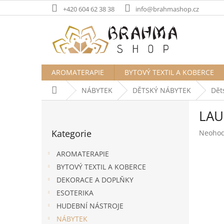
Přejít
+420 604 62 38 38
info@brahmashop.cz
na
obsah
AROMATERAPIE
BYTOVÝ TEXTIL A KOBERCE
Domů
NÁBYTEK
DĚTSKÝ NÁBYTEK
Dět
P
LAU
o
Přeskočit
s
Kategorie
Průměr
Neoho
kategorie
t
hodnoc
r
produk
AROMATERAPIE
a
je
BYTOVÝ TEXTIL A KOBERCE
n
0,0
DEKORACE A DOPLŇKY
z
n
5
í
ESOTERIKA
hvězdič
p
HUDEBNÍ NÁSTROJE
a
NÁBYTEK