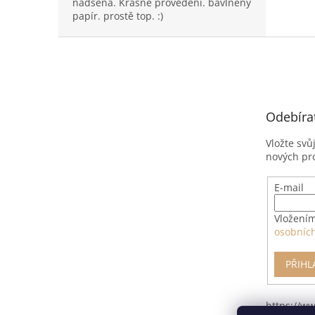
nadšena. Krásné provedení. bavlněný
papír. prostě top. :)
Z
á
p
a
t
Odebíra
í
Vložte svů
nových pr
E-mail
Vložením
osobníc
PŘIHL
https://w