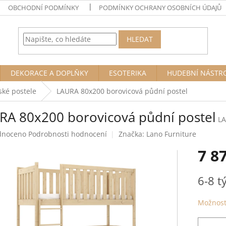
OBCHODNÍ PODMÍNKY
PODMÍNKY OCHRANY OSOBNÍCH ÚDAJŮ
HLEDAT
DEKORACE A DOPLŇKY
ESOTERIKA
HUDEBNÍ NÁSTR
ské postele
LAURA 80x200 borovicová půdní postel
RA 80x200 borovicová půdní postel
L
né
dnoceno
Podrobnosti hodnocení
Značka:
Lano Furniture
ení
7 8
tu
Měrná
6-8 
cena:
ek.
Možnost