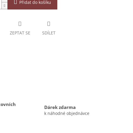
Přidat do košíku
ZEPTAT SE
SDÍLET
covních
Dárek zdarma
k náhodné objednávce