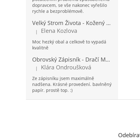
dopravcem, se vše nakonec vyřešilo
rychle a bezproblémově.
Velký Strom Života - Kožený Zápisník se Šňůrkou a Kamínkem - 20x16x2cm - 160 Stran
Elena Kozlova
|
Hodnocení produktu je 5 z 5 hvězdiček.
Moc hezký obal a celkově to vypadá
kvalitně
Obrovský Zápisník - Dračí Mandala s Chakra Kameny - 100 Stran - 25x34cm
Klára Ondroušková
|
Hodnocení produktu je 5 z 5 hvězdiček.
Ze zápisníku jsem maximálně
nadšena. Krásné provedení. bavlněný
papír. prostě top. :)
Z
á
p
a
t
Odebíra
í