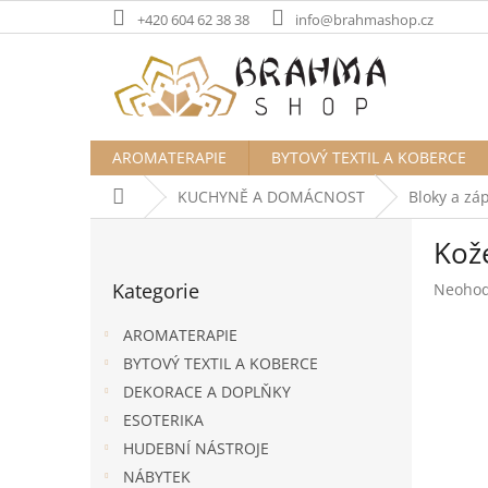
Přejít
+420 604 62 38 38
info@brahmashop.cz
na
obsah
AROMATERAPIE
BYTOVÝ TEXTIL A KOBERCE
Domů
KUCHYNĚ A DOMÁCNOST
Bloky a zá
P
Kož
o
Přeskočit
s
Kategorie
Průměr
Neoho
kategorie
t
hodnoc
r
produk
AROMATERAPIE
a
je
BYTOVÝ TEXTIL A KOBERCE
n
0,0
DEKORACE A DOPLŇKY
z
n
5
í
ESOTERIKA
hvězdič
p
HUDEBNÍ NÁSTROJE
a
NÁBYTEK