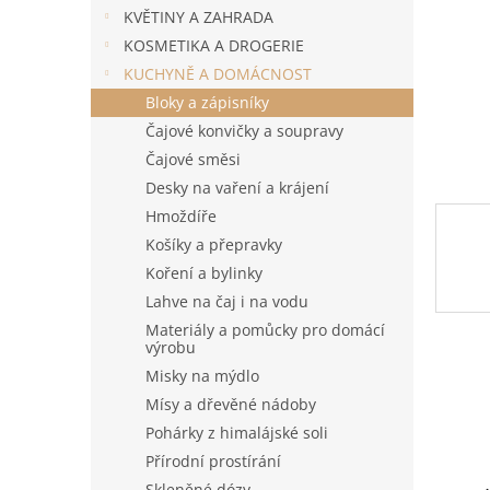
n
KVĚTINY A ZAHRADA
e
KOSMETIKA A DROGERIE
l
KUCHYNĚ A DOMÁCNOST
Bloky a zápisníky
Čajové konvičky a soupravy
Čajové směsi
Desky na vaření a krájení
Hmoždíře
Košíky a přepravky
Koření a bylinky
Lahve na čaj i na vodu
Materiály a pomůcky pro domácí
výrobu
Misky na mýdlo
Mísy a dřevěné nádoby
Pohárky z himalájské soli
Přírodní prostírání
Skleněné dózy