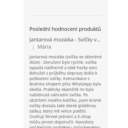
Poslední hodnocení produktů
Jantarová mozaika - Svíčky ve skleněných dózách - Vysoké
Mária
|
Hodnocení produktu je 5 z 5 hvězdiček.
Jantarová mozaika (svíčka ve skleněné
dóze) - Doručení bylo rychlé, svíčka
vypadá nádherně a také hezky voní.
Bohužel v průběhu dopravy došlo k
poškození svíčky. Komunikace s
Brahma shopem přes WhatsApp byla
skvělá. Prakticky okamžitě mi byla
nabídnutá náhradní svíčka. Po
obdržení nového balíčku, jsem kromě
svíčky dostala také dárek (plátěnou
tašku), který mě velice potěšil.
Oceňuji férové jednání a E-shop
můžu jenom doporučit. Navzdory
počátečním problému způsobenému