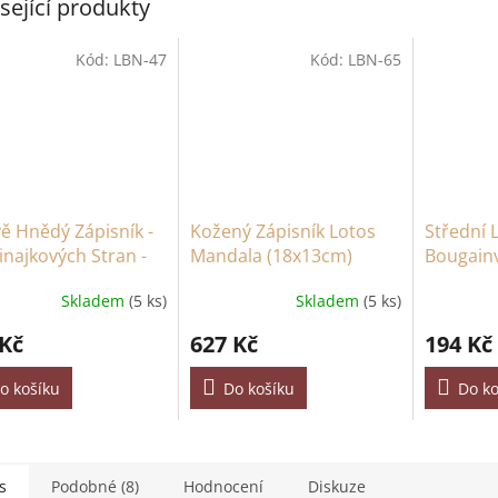
sející produkty
Kód:
LBN-47
Kód:
LBN-65
ě Hnědý Zápisník -
Kožený Zápisník Lotos
Střední L
inajkových Stran -
Mandala (18x13cm)
Bougainv
5cm
- 45 listů
Skladem
(5 ks)
Skladem
(5 ks)
 Kč
627 Kč
194 Kč
o košíku
Do košíku
Do ko
s
Podobné (8)
Hodnocení
Diskuze