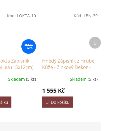
Kód:
LOKTA-10
Kód:
LBN-39
Další
produkt
250 Kč
–22 %
okta Zápisník -
Hnědý Zápisník z Hrubé
illea (15x12cm)
Kůže - Zinkový Dekor -
Pětiúhelník - 200 Stran s
Skladem
(5 ks)
Skladem
(5 ks)
Ozdobním Okrajem -
26x18cm
1 555 Kč
šíku
Do košíku