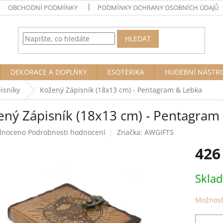
OBCHODNÍ PODMÍNKY
PODMÍNKY OCHRANY OSOBNÍCH ÚDAJŮ
HLEDAT
DEKORACE A DOPLŇKY
ESOTERIKA
HUDEBNÍ NÁSTR
pisníky
Kožený Zápisník (18x13 cm) - Pentagram & Lebka
ený Zápisník (18x13 cm) - Pentagram
né
dnoceno
Podrobnosti hodnocení
Značka:
AWGIFTS
ení
426
tu
Měrná
Skla
cena:
ek.
Možnost