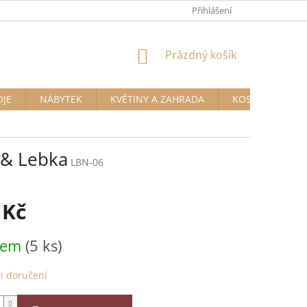
Přihlášení
NÁKUPNÍ
Prázdný košík
KOŠÍK
OJE
NÁBYTEK
KVĚTINY A ZAHRADA
KOSMETIKA A D
 & Lebka
LBN-06
 Kč
dem
(5 ks)
i doručení