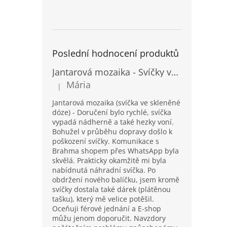
Poslední hodnocení produktů
Jantarová mozaika - Svíčky ve skleněných dózách - Vysoké
Mária
|
Hodnocení produktu je 5 z 5 hvězdiček.
Jantarová mozaika (svíčka ve skleněné
dóze) - Doručení bylo rychlé, svíčka
vypadá nádherně a také hezky voní.
Bohužel v průběhu dopravy došlo k
poškození svíčky. Komunikace s
Brahma shopem přes WhatsApp byla
skvělá. Prakticky okamžitě mi byla
nabídnutá náhradní svíčka. Po
obdržení nového balíčku, jsem kromě
svíčky dostala také dárek (plátěnou
tašku), který mě velice potěšil.
Oceňuji férové jednání a E-shop
můžu jenom doporučit. Navzdory