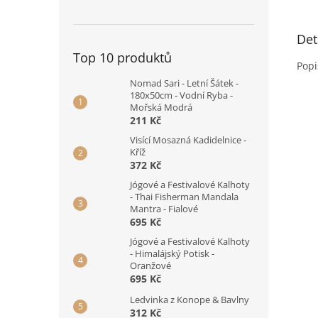
Det
Top 10 produktů
Popi
Nomad Sari - Letní Šátek -
180x50cm - Vodní Ryba -
Mořská Modrá
211 Kč
Visící Mosazná Kadidelnice -
Kříž
372 Kč
Jógové a Festivalové Kalhoty
- Thai Fisherman Mandala
Mantra - Fialové
695 Kč
Jógové a Festivalové Kalhoty
- Himalájský Potisk -
Oranžové
695 Kč
Ledvinka z Konope & Bavlny
312 Kč