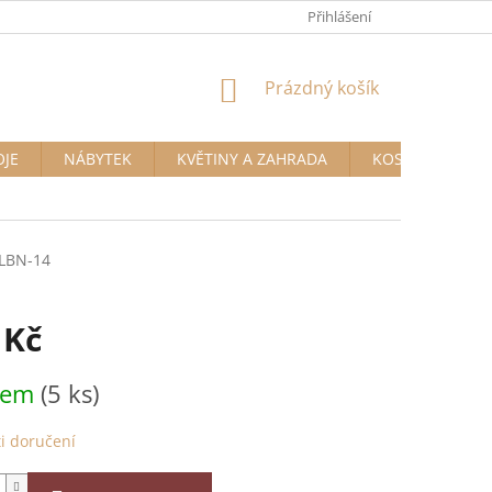
Přihlášení
NÁKUPNÍ
Prázdný košík
KOŠÍK
OJE
NÁBYTEK
KVĚTINY A ZAHRADA
KOSMETIKA A D
LBN-14
 Kč
dem
(5 ks)
i doručení