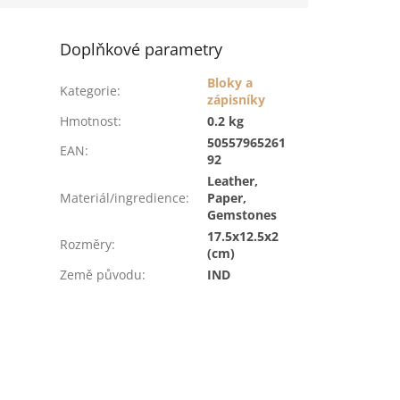
Doplňkové parametry
Bloky a
Kategorie
:
zápisníky
Hmotnost
:
0.2 kg
50557965261
EAN
:
92
Leather,
Materiál/ingredience
:
Paper,
Gemstones
17.5x12.5x2
Rozměry
:
(cm)
Země původu
:
IND