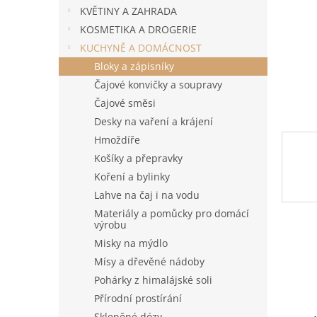
n
KVĚTINY A ZAHRADA
e
KOSMETIKA A DROGERIE
l
KUCHYNĚ A DOMÁCNOST
Bloky a zápisníky
Čajové konvičky a soupravy
Čajové směsi
Desky na vaření a krájení
Hmoždíře
Košíky a přepravky
Koření a bylinky
Lahve na čaj i na vodu
Materiály a pomůcky pro domácí
výrobu
Misky na mýdlo
Mísy a dřevěné nádoby
Pohárky z himalájské soli
Přírodní prostírání
Skleněné dózy