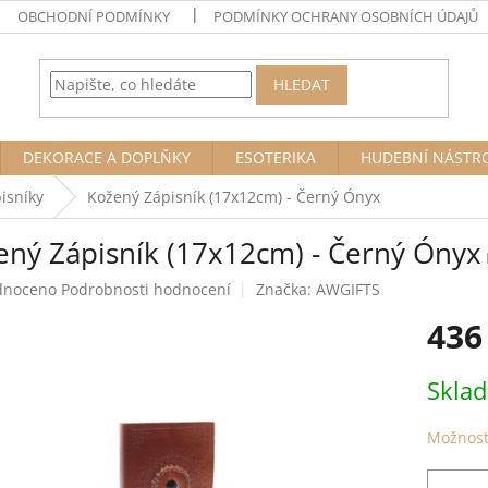
OBCHODNÍ PODMÍNKY
PODMÍNKY OCHRANY OSOBNÍCH ÚDAJŮ
HLEDAT
DEKORACE A DOPLŇKY
ESOTERIKA
HUDEBNÍ NÁSTR
pisníky
Kožený Zápisník (17x12cm) - Černý Ónyx
ený Zápisník (17x12cm) - Černý Ónyx
né
dnoceno
Podrobnosti hodnocení
Značka:
AWGIFTS
ení
436
tu
Měrná
Skla
cena:
ek.
Možnost