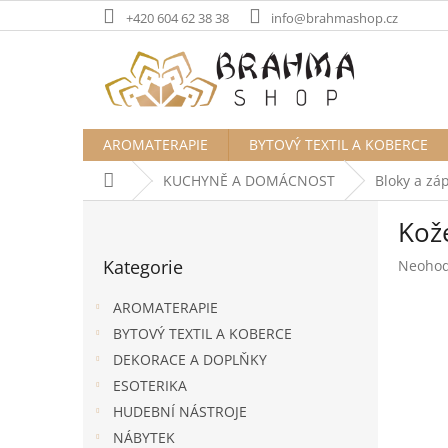
Přejít
+420 604 62 38 38
info@brahmashop.cz
na
obsah
AROMATERAPIE
BYTOVÝ TEXTIL A KOBERCE
Domů
KUCHYNĚ A DOMÁCNOST
Bloky a zá
P
Kož
o
Přeskočit
s
Kategorie
Průměr
Neoho
kategorie
t
hodnoc
r
produk
AROMATERAPIE
a
je
BYTOVÝ TEXTIL A KOBERCE
n
0,0
DEKORACE A DOPLŇKY
z
n
5
í
ESOTERIKA
hvězdič
p
HUDEBNÍ NÁSTROJE
a
NÁBYTEK