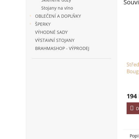
Souvi
Stojany na víno
OBLEČENÍ A DOPLŇKY
ŠPERKY
VÝHODNÉ SADY
VÝSTAVNÍ STOJANY
BRAHMASHOP - VÝPRODEJ
Střed
Bouga
- 45 l
194
D
Popi