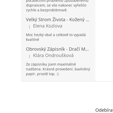
počátečním problému způsobenému
dopravcem, se vše nakonec vyřešilo
rychle a bezproblémově.
Velký Strom Života - Kožený Zápisník se Šňůrkou a Kamínkem - 20x16x2cm - 160 Stran
Elena Kozlova
|
Hodnocení produktu je 5 z 5 hvězdiček.
Moc hezký obal a celkově to vypadá
kvalitně
Obrovský Zápisník - Dračí Mandala s Chakra Kameny - 100 Stran - 25x34cm
Klára Ondroušková
|
Hodnocení produktu je 5 z 5 hvězdiček.
Ze zápisníku jsem maximálně
nadšena. Krásné provedení. bavlněný
papír. prostě top. :)
Z
á
p
a
t
Odebíra
í