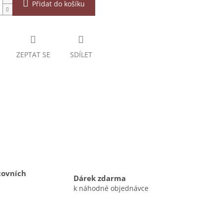
Přidat do košíku
ZEPTAT SE
SDÍLET
covních
Dárek zdarma
k náhodné objednávce