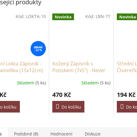
sející produkty
Kód:
LOKTA-10
Kód:
LBN-77
Novinka
Novinka
250 Kč
–22 %
ní Lokta Zápisník -
Kožený Zápisník s
Střední 
invillea (15x12cm)
Potiskem (7x5") - Never
Čtverečk
istů
Give Up On Your Dreams
(15x12cm)
Skladem
(5 ks)
Skladem
(5 ks)
- 200 Stran
Natural
 Kč
470 Kč
194 Kč
o košíku
Do košíku
Do ko
s
Podobné (8)
Hodnocení
Diskuze