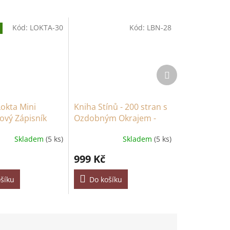
Kód:
LOKTA-30
Kód:
LBN-28
Další
produkt
Lokta Mini
Kniha Stínů - 200 stran s
ový Zápisník
Ozdobným Okrajem -
 - 45 stran -
15x21cm
Skladem
(5 ks)
Skladem
(5 ks)
999 Kč
šíku
Do košíku