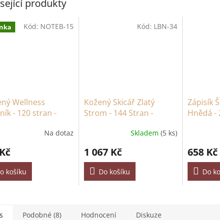
sející produkty
Kód:
NOTEB-15
Kód:
LBN-34
nka
ený Wellness
Kožený Skicář Zlatý
Zápisík 
ník - 120 stran -
Strom - 144 Stran -
Hnědá - 
 Mandala a Lotos
18x23cm
20x15c
Na dotaz
Skladem
(5 ks)
 Kč
1 067 Kč
658 Kč
o košíku
Do košíku
Do ko
s
Podobné (8)
Hodnocení
Diskuze