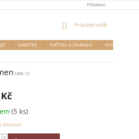
Přihlášení
NÁKUPNÍ
Prázdný košík
KOŠÍK
OJE
NÁBYTEK
KVĚTINY A ZAHRADA
KOSMETIKA A D
ámen
LBN-12
 Kč
dem
(5 ks)
i doručení