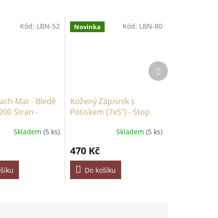
Kód:
LBN-52
Kód:
LBN-80
Novinka
Další
produkt
Šach-Mat - Bledě
Kožený Zápisník s
200 Stran -
Potiskem (7x5") - Stop
m
Doom Scrolling- 200
Skladem
(5 ks)
Skladem
(5 ks)
Čistých Stran
470 Kč
šíku
Do košíku