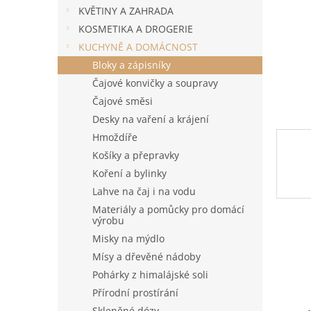
n
KVĚTINY A ZAHRADA
e
KOSMETIKA A DROGERIE
l
KUCHYNĚ A DOMÁCNOST
Bloky a zápisníky
Čajové konvičky a soupravy
Čajové směsi
Desky na vaření a krájení
Hmoždíře
Košíky a přepravky
Koření a bylinky
Lahve na čaj i na vodu
Materiály a pomůcky pro domácí
výrobu
Misky na mýdlo
Mísy a dřevěné nádoby
Pohárky z himalájské soli
Přírodní prostírání
Skleněné dózy