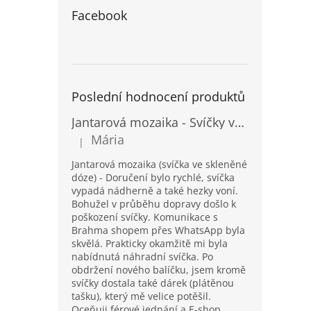
Facebook
Poslední hodnocení produktů
Jantarová mozaika - Svíčky ve skleněných dózách - Vysoké
Mária
|
Hodnocení produktu je 5 z 5 hvězdiček.
Jantarová mozaika (svíčka ve skleněné
dóze) - Doručení bylo rychlé, svíčka
vypadá nádherně a také hezky voní.
Bohužel v průběhu dopravy došlo k
poškození svíčky. Komunikace s
Brahma shopem přes WhatsApp byla
skvělá. Prakticky okamžitě mi byla
nabídnutá náhradní svíčka. Po
obdržení nového balíčku, jsem kromě
svíčky dostala také dárek (plátěnou
tašku), který mě velice potěšil.
Oceňuji férové jednání a E-shop