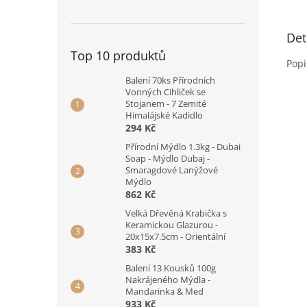
Det
Top 10 produktů
Popi
Balení 70ks Přírodních
Vonných Cihliček se
Stojanem - 7 Zemité
Himalájské Kadidlo
294 Kč
Přírodní Mýdlo 1.3kg - Dubai
Soap - Mýdlo Dubaj -
Smaragdové Lanýžové
Mýdlo
862 Kč
Velká Dřevěná Krabička s
Keramickou Glazurou -
20x15x7.5cm - Orientální
383 Kč
Balení 13 Kousků 100g
Nakrájeného Mýdla -
Mandarinka & Med
933 Kč