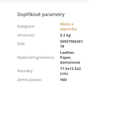
Doplňkové parametry
Bloky a
Kategorie
:
zápisníky
Hmotnost
:
0.2 kg
50557965261
EAN
:
78
Leather,
Materiál/ingredience
:
Paper,
Gemstones
17.5x12.5x2
Rozměry
:
(cm)
Země původu
:
IND