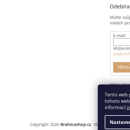
t
Odebíra
í
Vložte svů
nových pr
E-mail
Vložením
osobníc
PŘIHL
https://w
pro-odsto
Tento web 
smlouvy/
tohoto webu
informací
z
Nastave
Copyright 2026
Brahmashop.cz
. Všechna práva vyh