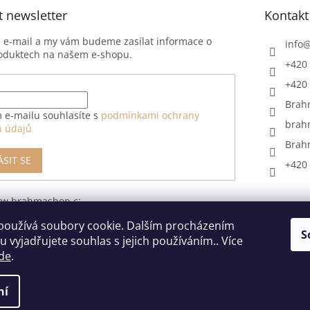
t newsletter
Kontakt
j e-mail a my vám budeme zasílat informace o
info
oduktech na našem e-shopu.
+420 
+420 
Brah
 e-mailu souhlasíte s
podmínkami ochrany
brah
h údajů
Brah
ÁSIT SE
+420 
ww.brahmashop.cz/formular-
upeni-od-
používá soubory cookie. Dalším procházením
S
 vyjadřujete souhlas s jejich používáním.. Více
de
.
ní
razena.