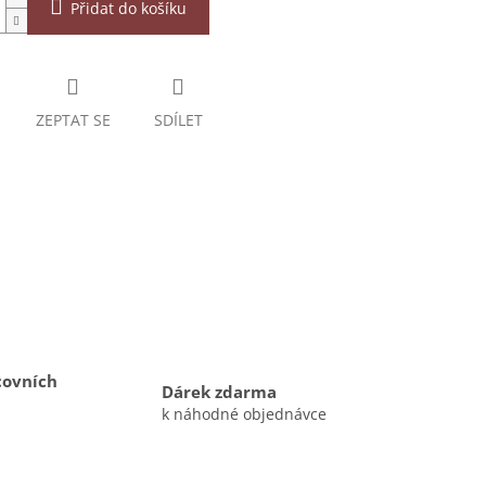
Přidat do košíku
ZEPTAT SE
SDÍLET
covních
Dárek zdarma
k náhodné objednávce