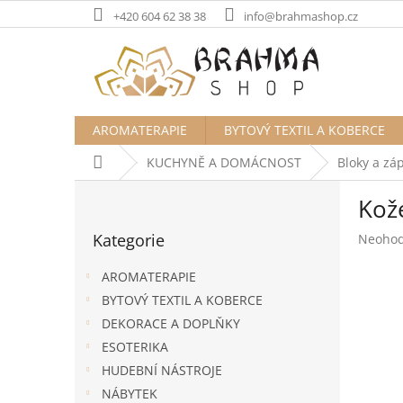
Přejít
+420 604 62 38 38
info@brahmashop.cz
na
obsah
AROMATERAPIE
BYTOVÝ TEXTIL A KOBERCE
Domů
KUCHYNĚ A DOMÁCNOST
Bloky a zá
P
Kož
o
Přeskočit
s
Kategorie
Průměr
Neoho
kategorie
t
hodnoc
r
produk
AROMATERAPIE
a
je
BYTOVÝ TEXTIL A KOBERCE
n
0,0
DEKORACE A DOPLŇKY
z
n
5
í
ESOTERIKA
hvězdič
p
HUDEBNÍ NÁSTROJE
a
NÁBYTEK