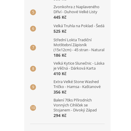
Zvonkohra z Naplaveného
Dříví - Duhové Velké Listy
445 Kč
Velká Truhla na Poklad - Šedá
525 Kč
Střední Lokta Tradiční
Motlitební Zápisník
(15x12cm) - 45 stran - Natural
186 Kč
Velká Kytice Slunečnic - Láska
je Věčná - Dárková Karta
410 Kč
Extra Velké Stone Washed
Tričko - Hamsa - Kaštanové
356 Kč
Balení 70ks Přírodních
Vonných Cihliček se
Stojanem - Divoký Západ
294 Kč