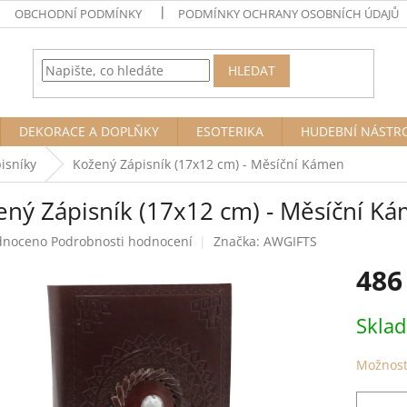
OBCHODNÍ PODMÍNKY
PODMÍNKY OCHRANY OSOBNÍCH ÚDAJŮ
HLEDAT
DEKORACE A DOPLŇKY
ESOTERIKA
HUDEBNÍ NÁSTR
pisníky
Kožený Zápisník (17x12 cm) - Měsíční Kámen
ený Zápisník (17x12 cm) - Měsíční K
né
dnoceno
Podrobnosti hodnocení
Značka:
AWGIFTS
ení
486
tu
Měrná
Skla
cena:
ek.
Možnost