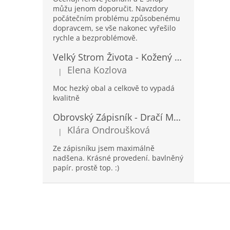
můžu jenom doporučit. Navzdory
počátečním problému způsobenému
dopravcem, se vše nakonec vyřešilo
rychle a bezproblémově.
Velký Strom Života - Kožený Zápisník se Šňůrkou a Kamínkem - 20x16x2cm - 160 Stran
Elena Kozlova
|
Hodnocení produktu je 5 z 5 hvězdiček.
Moc hezký obal a celkově to vypadá
kvalitně
Obrovský Zápisník - Dračí Mandala s Chakra Kameny - 100 Stran - 25x34cm
Klára Ondroušková
|
Hodnocení produktu je 5 z 5 hvězdiček.
Ze zápisníku jsem maximálně
nadšena. Krásné provedení. bavlněný
papír. prostě top. :)
Z
á
p
a