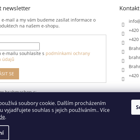
t newsletter
Kontakt
j e-mail a my vám budeme zasílat informace o
info
oduktech na našem e-shopu.
+420 
+420 
Brah
 e-mailu souhlasíte s
podmínkami ochrany
brah
h údajů
Brah
ÁSIT SE
+420 
ww.brahmashop.cz/formular-
upeni-od-
používá soubory cookie. Dalším procházením
S
 vyjadřujete souhlas s jejich používáním.. Více
de
.
ní
razena.