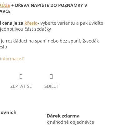
KŮŽE
+ DŘEVA NAPIŠTE DO POZNÁMKY V
ÁVCE
 cena je za
křeslo
- vyberte variantu a pak uvidíte
jednotlivou část sedačky
je rozkládací na spaní nebo bez spaní, 2-sedák
eslo
 informace
ZEPTAT SE
SDÍLET
covních
Dárek zdarma
k náhodné objednávce