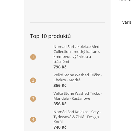
OBJED
je za 
varia
za...
Vari
Top 10 produktů
Nomad Sari z kolekce Med
Collection - modrý kaftan s
krémovou výšivkou a
třásněmi
796 Kč
Velké Stone Washed Tričko -
Chakra - Modré
356 Kč
Velké Stone Washed Tričko -
Mandala - Kaštanové
356 Kč
Nomád Sari Kolekce - Šaty -
Tyrkysová & Zlatá - Design
Korál
740 Kč