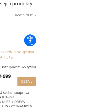
sející produkty
Kód:
5789/1 -
od
18 999
Kč
až
–21 %
ná sedací souprava
 II 3+2+1
Dostupnost: 3-6 týdnů
4 999
DETAIL
á sedací souprava
 II 3+2+1
 KŮŽE + DŘEVA
ŠTE DO POZNÁMKY V