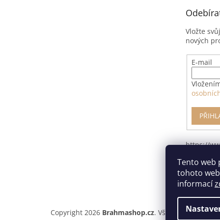
t
Odebíra
í
Vložte svů
nových pr
E-mail
Vložením
osobníc
PŘIHL
https://w
pro-odsto
Tento web 
smlouvy/
tohoto webu
informací
z
Nastave
Copyright 2026
Brahmashop.cz
. Všechna práva vyh