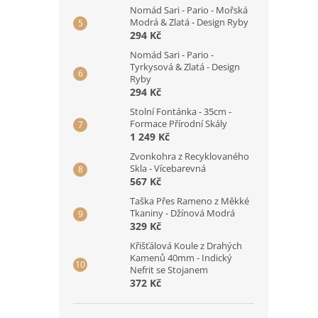
Nomád Sari - Pario - Mořská
Modrá & Zlatá - Design Ryby
294 Kč
Nomád Sari - Pario -
Tyrkysová & Zlatá - Design
Ryby
294 Kč
Stolní Fontánka - 35cm -
Formace Přírodní Skály
1 249 Kč
Zvonkohra z Recyklovaného
Skla - Vícebarevná
567 Kč
Taška Přes Rameno z Měkké
Tkaniny - Džínová Modrá
329 Kč
Křišťálová Koule z Drahých
Kamenů 40mm - Indický
Nefrit se Stojanem
372 Kč