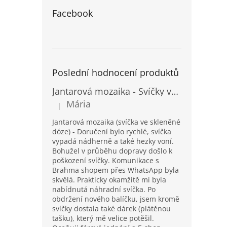
Facebook
Poslední hodnocení produktů
Jantarová mozaika - Svíčky ve skleněných dózách - Vysoké
Mária
|
Hodnocení produktu je 5 z 5 hvězdiček.
Jantarová mozaika (svíčka ve skleněné
dóze) - Doručení bylo rychlé, svíčka
vypadá nádherně a také hezky voní.
Bohužel v průběhu dopravy došlo k
poškození svíčky. Komunikace s
Brahma shopem přes WhatsApp byla
skvělá. Prakticky okamžitě mi byla
nabídnutá náhradní svíčka. Po
obdržení nového balíčku, jsem kromě
svíčky dostala také dárek (plátěnou
tašku), který mě velice potěšil.