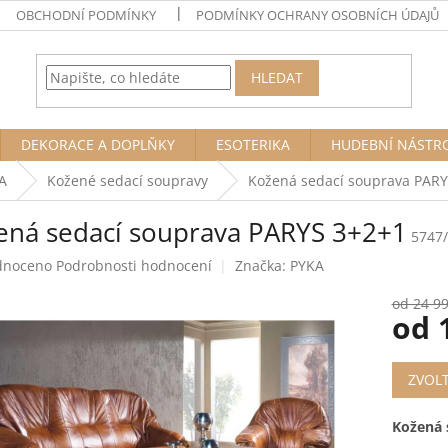
OBCHODNÍ PODMÍNKY
PODMÍNKY OCHRANY OSOBNÍCH ÚDAJŮ
HLEDAT
DEKORACE A DOPLŇKY
ESOTERIKA
HUDEBNÍ NÁSTR
A
Kožené sedací soupravy
Kožená sedací souprava PAR
ená sedací souprava PARYS 3+2+1
5747
né
dnoceno
Podrobnosti hodnocení
Značka:
PYKA
ení
tu
od 24 9
od
Měrná
ZVOL
cena:
ek.
Kožená 