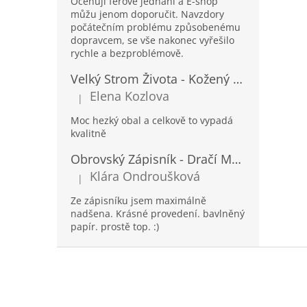
Oceňuji férové jednání a E-shop
můžu jenom doporučit. Navzdory
počátečním problému způsobenému
dopravcem, se vše nakonec vyřešilo
rychle a bezproblémově.
Velký Strom Života - Kožený Zápisník se Šňůrkou a Kamínkem - 20x16x2cm - 160 Stran
Elena Kozlova
|
Hodnocení produktu je 5 z 5 hvězdiček.
Moc hezký obal a celkově to vypadá
kvalitně
Obrovský Zápisník - Dračí Mandala s Chakra Kameny - 100 Stran - 25x34cm
Klára Ondroušková
|
Hodnocení produktu je 5 z 5 hvězdiček.
Ze zápisníku jsem maximálně
nadšena. Krásné provedení. bavlněný
papír. prostě top. :)
Z
á
p
a