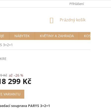
Přihlášení
NÁKUPNÍ
Prázdný košík
KOŠÍK
OJE
NÁBYTEK
KVĚTINY A ZAHRADA
KOSMETIKA A D
YS 3+2+1
/KRE
99 Kč
až –26 %
18 299 Kč
TE VARIANTU
sedací souprava PARYS 3+2+1