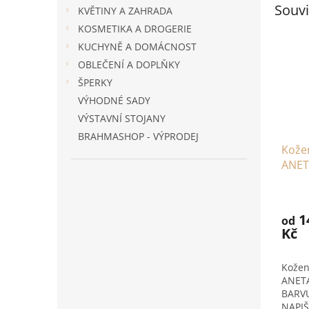
Souvi
KVĚTINY A ZAHRADA
KOSMETIKA A DROGERIE
KUCHYNĚ A DOMÁCNOST
OBLEČENÍ A DOPLŇKY
ŠPERKY
VÝHODNÉ SADY
VÝSTAVNÍ STOJANY
BRAHMASHOP - VÝPRODEJ
Kože
ANETA
1
od
Kč
Kožen
ANETA
BARVU
NAPI