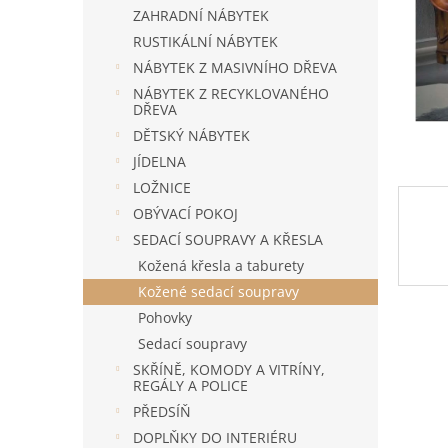
n
ZAHRADNÍ NÁBYTEK
e
RUSTIKÁLNÍ NÁBYTEK
l
NÁBYTEK Z MASIVNÍHO DŘEVA
NÁBYTEK Z RECYKLOVANÉHO
DŘEVA
DĚTSKÝ NÁBYTEK
JÍDELNA
LOŽNICE
OBÝVACÍ POKOJ
SEDACÍ SOUPRAVY A KŘESLA
Kožená křesla a taburety
Kožené sedací soupravy
Pohovky
Sedací soupravy
SKŘÍNĚ, KOMODY A VITRÍNY,
REGÁLY A POLICE
PŘEDSÍŇ
DOPLŇKY DO INTERIÉRU