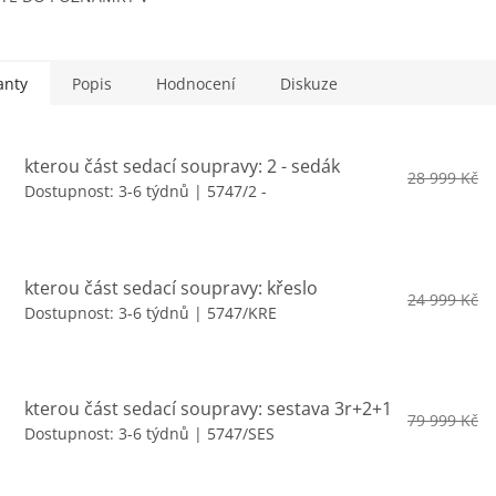
NÁVCE Základní cena
křeslo- vyberte
ntu a pak uvidíte cenu
anty
Popis
Hodnocení
Diskuze
kterou část sedací soupravy: 2 - sedák
28 999 Kč
Dostupnost: 3-6 týdnů
| 5747/2 -
kterou část sedací soupravy: křeslo
24 999 Kč
Dostupnost: 3-6 týdnů
| 5747/KRE
kterou část sedací soupravy: sestava 3r+2+1
79 999 Kč
Dostupnost: 3-6 týdnů
| 5747/SES