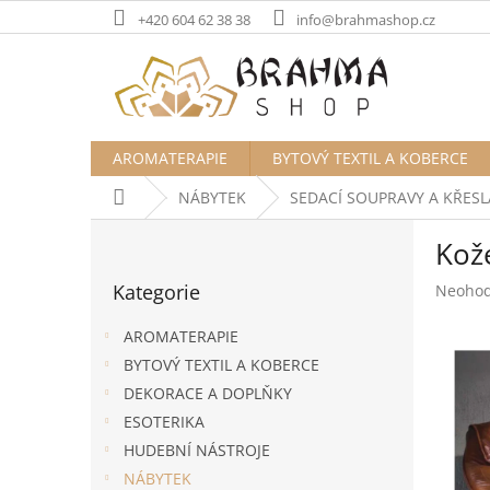
Přejít
+420 604 62 38 38
info@brahmashop.cz
na
obsah
AROMATERAPIE
BYTOVÝ TEXTIL A KOBERCE
Domů
NÁBYTEK
SEDACÍ SOUPRAVY A KŘESL
P
Kož
o
Přeskočit
s
Kategorie
Průměr
Neoho
kategorie
t
hodnoc
r
produk
AROMATERAPIE
a
je
BYTOVÝ TEXTIL A KOBERCE
n
0,0
DEKORACE A DOPLŇKY
z
n
5
í
ESOTERIKA
hvězdič
p
HUDEBNÍ NÁSTROJE
a
NÁBYTEK