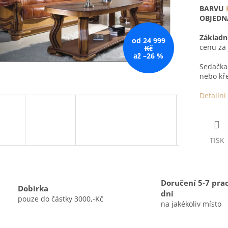
BARVU
OBJEDN
Základní
od 24 999
cenu za 
Kč
až –26 %
Sedačka 
nebo kř
Detailní
TISK
Doručení 5-7 pra
Dobírka
dní
pouze do částky 3000,-Kč
na jakékoliv místo