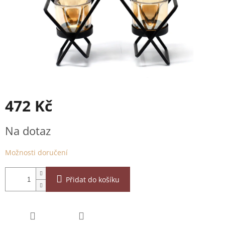
472 Kč
Měrná
Na dotaz
cena:
Možnosti doručení
Přidat do košíku