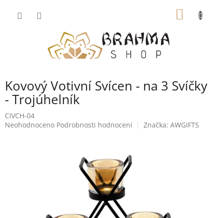
Přejít
NÁKUP
na
obsah
KOŠÍK
Kovový Votivní Svícen - na 3 Svíčky
- Trojúhelník
CIVCH-04
Průměrné
Neohodnoceno
Podrobnosti hodnocení
Značka:
AWGIFTS
hodnocení
produktu
je
0,0
z
5
hvězdiček.