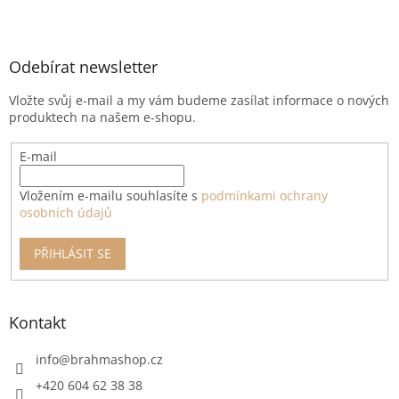
Z
á
p
a
Odebírat newsletter
t
Vložte svůj e-mail a my vám budeme zasílat informace o nových
í
produktech na našem e-shopu.
E-mail
Vložením e-mailu souhlasíte s
podmínkami ochrany
osobních údajů
PŘIHLÁSIT SE
Kontakt
info
@
brahmashop.cz
+420 604 62 38 38