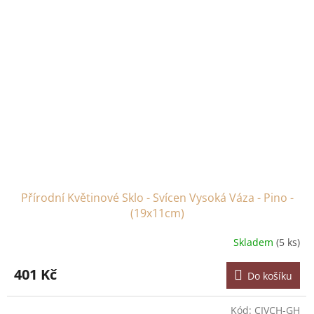
Přírodní Květinové Sklo - Svícen Vysoká Váza - Pino -
(19x11cm)
Skladem
(5 ks)
401 Kč
Do košíku
Kód:
CIVCH-GH