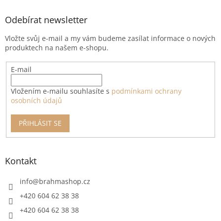
p
a
Odebírat newsletter
t
Vložte svůj e-mail a my vám budeme zasílat informace o nových
í
produktech na našem e-shopu.
E-mail
Vložením e-mailu souhlasíte s
podmínkami ochrany
osobních údajů
PŘIHLÁSIT SE
Kontakt
info
@
brahmashop.cz
+420 604 62 38 38
+420 604 62 38 38