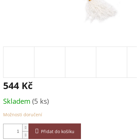
544 Kč
Měrná
Skladem
(5 ks)
cena:
Možnosti doručení
Přidat do košíku