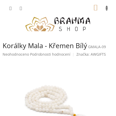
Přejít
NÁKUP
na
obsah
KOŠÍK
Korálky Mala - Křemen Bílý
GMALA-09
Průměrné
Neohodnoceno
Podrobnosti hodnocení
Značka:
AWGIFTS
hodnocení
produktu
je
0,0
z
5
hvězdiček.