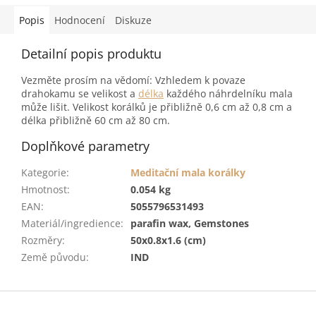
Popis
Hodnocení
Diskuze
Detailní popis produktu
Vezměte prosím na vědomí: Vzhledem k povaze
drahokamu se velikost a
délka
každého náhrdelníku mala
může lišit. Velikost korálků je přibližně 0,6 cm až 0,8 cm a
délka přibližně 60 cm až 80 cm.
Doplňkové parametry
Kategorie
:
Meditační mala korálky
Hmotnost
:
0.054 kg
EAN
:
5055796531493
Materiál/ingredience
:
parafin wax, Gemstones
Rozměry
:
50x0.8x1.6 (cm)
Země původu
:
IND
Z
á