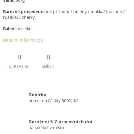
Váha:
50kg
Barevné provedení:
buk přírodní / bělený / mokka/ lausane /
rustikal / cherry
Balení
:
v celku
Detailní informace
ZEPTAT SE
SDÍLET
Dobírka
pouze do částky 3000,-Kč
Doručení 5-7 pracovních dní
na jakékoliv místo