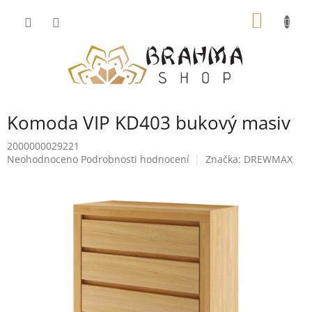
Přejít
NÁKUP
na
obsah
KOŠÍK
Komoda VIP KD403 bukový masiv
2000000029221
Průměrné
Neohodnoceno
Podrobnosti hodnocení
Značka:
DREWMAX
hodnocení
produktu
je
0,0
z
5
hvězdiček.