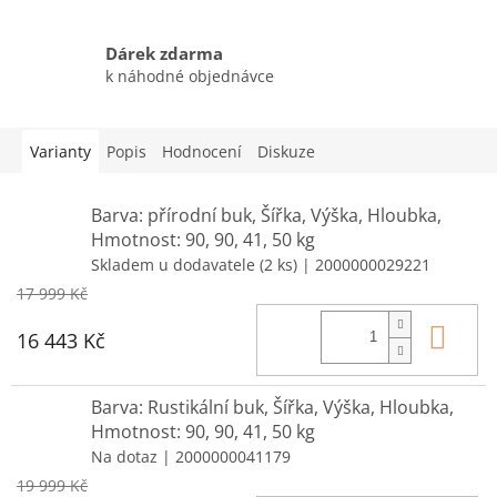
Dárek zdarma
k náhodné objednávce
Varianty
Popis
Hodnocení
Diskuze
Barva: přírodní buk, Šířka, Výška, Hloubka,
Hmotnost: 90, 90, 41, 50 kg
Skladem u dodavatele
(2 ks)
| 2000000029221
17 999 Kč
Do 
16 443 Kč
Barva: Rustikální buk, Šířka, Výška, Hloubka,
Hmotnost: 90, 90, 41, 50 kg
Na dotaz
| 2000000041179
19 999 Kč