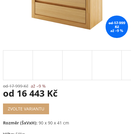
od 17 999
Kč
až –9 %
od 17 999 Kč
až –9 %
od
16 443 Kč
Měrná
ZVOLTE VARIANTU
cena:
Rozměr (ŠxVxH):
90 x 90 x 41 cm