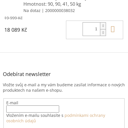
Hmotnost: 90, 90, 41, 50 kg
Na dotaz
| 2000000038032
19 999 Kč
Do 
18 089 Kč
Z
á
p
a
Odebírat newsletter
t
Vložte svůj e-mail a my vám budeme zasílat informace o nových
í
produktech na našem e-shopu.
E-mail
Vložením e-mailu souhlasíte s
podmínkami ochrany
osobních údajů