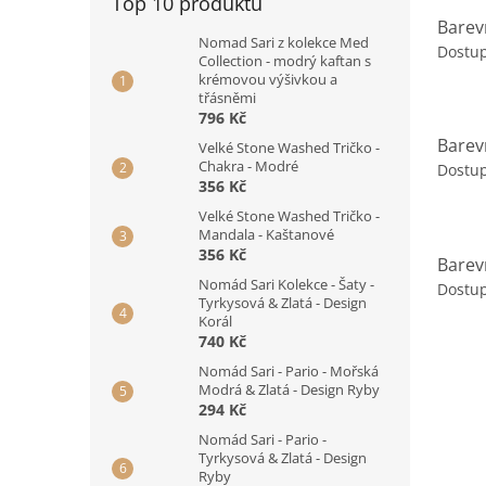
Top 10 produktů
Barev
Nomad Sari z kolekce Med
Dostup
Collection - modrý kaftan s
krémovou výšivkou a
třásněmi
796 Kč
Barev
Velké Stone Washed Tričko -
Chakra - Modré
Dostup
356 Kč
Velké Stone Washed Tričko -
Mandala - Kaštanové
356 Kč
Barev
Nomád Sari Kolekce - Šaty -
Dostup
Tyrkysová & Zlatá - Design
Korál
740 Kč
Nomád Sari - Pario - Mořská
Modrá & Zlatá - Design Ryby
294 Kč
Nomád Sari - Pario -
Tyrkysová & Zlatá - Design
Ryby