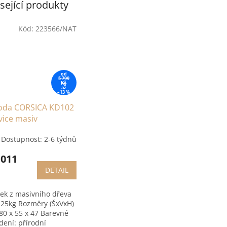
sející produkty
Kód:
223566/NAT
od
5 799
Kč
až
–13 %
da CORSICA KD102
vice masiv
Dostupnost: 2-6 týdnů
 011
DETAIL
ek z masivního dřeva
 25kg Rozměry (ŠxVxH)
 80 x 55 x 47 Barevné
dení: přírodní