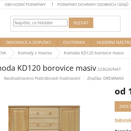
OBCHODNÍ PODMÍNKY
PODMÍNKY OCHRANY OSOBNÍCH ÚDAJŮ
HLEDAT
DEKORACE A DOPLŇKY
ESOTERIKA
HUDEBNÍ NÁSTR
EVA
Komody z masivu
Komoda KD120 borovice masiv
oda KD120 borovice masiv
223620/NAT
Průměrné
Neohodnoceno
Podrobnosti hodnocení
Značka:
DREWMAX
hodnocení
od
produktu
je
0,0
Měrná
z
ZVOL
cena:
5
hvězdiček.
Nábytek