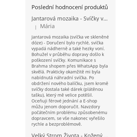
Poslední hodnocení produktů
Jantarová mozaika - Svíčky ve skleněných dózách - Vysoké
Mária
|
Hodnocení produktu je 5 z 5 hvězdiček.
Jantarová mozaika (svíčka ve skleněné
dóze) - Doručení bylo rychlé, svíčka
vypadá nádherně a také hezky voní.
Bohužel v průběhu dopravy došlo k
poškození svíčky. Komunikace s
Brahma shopem přes WhatsApp byla
skvělá. Prakticky okamžitě mi byla
nabídnutá náhradní svíčka. Po
obdržení nového balíčku, jsem kromě
svíčky dostala také dárek (plátěnou
tašku), který mě velice potěšil.
Oceňuji férové jednání a E-shop
můžu jenom doporučit. Navzdory
počátečním problému způsobenému
dopravcem, se vše nakonec vyřešilo
rychle a bezproblémově.
Velký Strom Života - Kožený Zápisník se Šňůrkou a Kamínkem - 20x16x2cm - 160 Stran