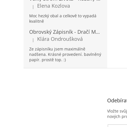
Elena Kozlova
|
Hodnocení produktu je 5 z 5 hvězdiček.
Moc hezký obal a celkově to vypadá
kvalitně
Obrovský Zápisník - Dračí Mandala s Chakra Kameny - 100 Stran - 25x34cm
Klára Ondroušková
|
Hodnocení produktu je 5 z 5 hvězdiček.
Ze zápisníku jsem maximálně
nadšena. Krásné provedení. bavlněný
papír. prostě top. :)
Z
á
p
a
t
Odebíra
í
Vložte svů
nových pr