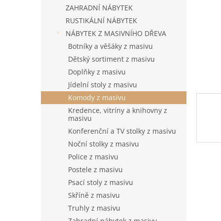
n
ZAHRADNÍ NÁBYTEK
e
RUSTIKÁLNÍ NÁBYTEK
l
NÁBYTEK Z MASIVNÍHO DŘEVA
Botníky a věšáky z masivu
Dětský sortiment z masivu
Doplňky z masivu
Jídelní stoly z masivu
Komody z masivu
Kredence, vitríny a knihovny z
masivu
Konferenční a TV stolky z masivu
Noční stolky z masivu
Police z masivu
Postele z masivu
Psací stoly z masivu
Skříně z masivu
Truhly z masivu
Zahradní nábytek z masivu