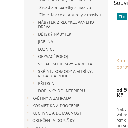
Souvi
Zrcadla a toaletky z masivu
Židle, lavice a taburety z masivu
Tip
NÁBYTEK Z RECYKLOVANÉHO
DŘEVA
DĚTSKÝ NÁBYTEK
JÍDELNA
LOŽNICE
OBÝVACÍ POKOJ
Komo
SEDACÍ SOUPRAVY A KŘESLA
boro
SKŘÍNĚ, KOMODY A VITRÍNY,
REGÁLY A POLICE
PŘEDSÍŇ
5
od
DOPLŇKY DO INTERIÉRU
Kč
KVĚTINY A ZAHRADA
KOSMETIKA A DROGERIE
Nábyt
KUCHYNĚ A DOMÁCNOST
Váha:
/cm/:
OBLEČENÍ A DOPLŇKY
prove
ŠPERKY