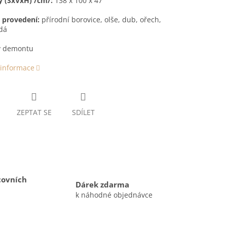
 (ŠxVxH) /cm/:
138 x 100 x 47
 provedení:
přírodní borovice, olše, dub, ořech,
dá
 demontu
 informace
ZEPTAT SE
SDÍLET
covních
Dárek zdarma
k náhodné objednávce