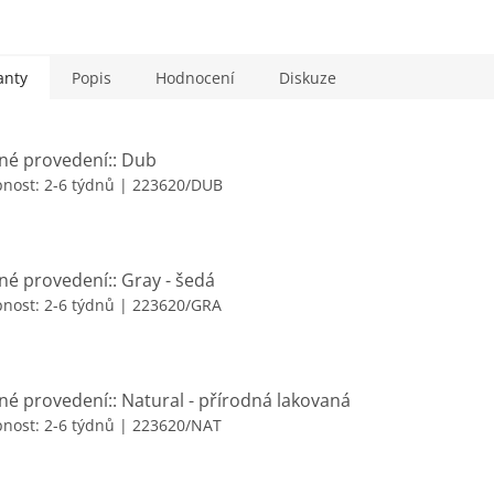
ce, olše, dub, ořech
í: v demontu
anty
Popis
Hodnocení
Diskuze
né provedení:: Dub
nost: 2-6 týdnů
| 223620/DUB
né provedení:: Gray - šedá
nost: 2-6 týdnů
| 223620/GRA
né provedení:: Natural - přírodná lakovaná
nost: 2-6 týdnů
| 223620/NAT