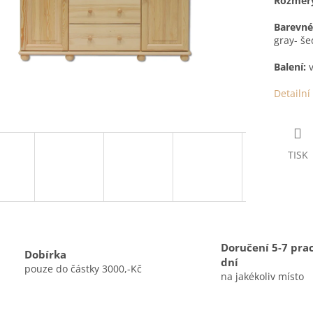
Rozměry
Barevné
gray- še
Balení:
v
Detailní
TISK
Doručení 5-7 pra
Dobírka
dní
pouze do částky 3000,-Kč
na jakékoliv místo