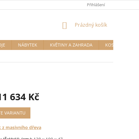
Přihlášení
NÁKUPNÍ
Prázdný košík
KOŠÍK
OJE
NÁBYTEK
KVĚTINY A ZAHRADA
KOSMETIKA A D
11 634 Kč
TE VARIANTU
 z masivního dřeva