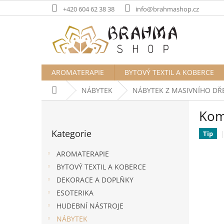
Přejít
+420 604 62 38 38
info@brahmashop.cz
na
obsah
AROMATERAPIE
BYTOVÝ TEXTIL A KOBERCE
Domů
NÁBYTEK
NÁBYTEK Z MASIVNÍHO DŘ
P
Kom
o
Přeskočit
s
Kategorie
kategorie
Tip
t
r
AROMATERAPIE
a
BYTOVÝ TEXTIL A KOBERCE
n
DEKORACE A DOPLŇKY
n
í
ESOTERIKA
p
HUDEBNÍ NÁSTROJE
a
NÁBYTEK