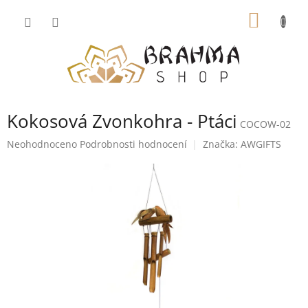
Přejít
NÁKUP
na
obsah
KOŠÍK
Kokosová Zvonkohra - Ptáci
COCOW-02
Průměrné
Neohodnoceno
Podrobnosti hodnocení
Značka:
AWGIFTS
hodnocení
produktu
je
0,0
z
5
hvězdiček.