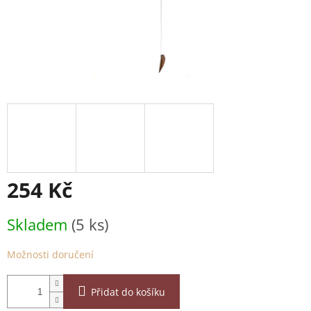
254 Kč
Měrná
Skladem
(5 ks)
cena:
Možnosti doručení
Přidat do košíku