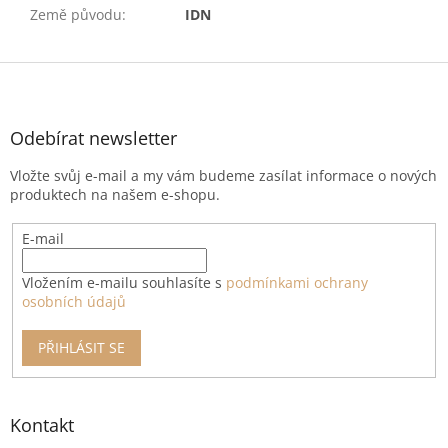
Země původu
:
IDN
Z
á
p
a
Odebírat newsletter
t
Vložte svůj e-mail a my vám budeme zasílat informace o nových
í
produktech na našem e-shopu.
E-mail
Vložením e-mailu souhlasíte s
podmínkami ochrany
osobních údajů
PŘIHLÁSIT SE
Kontakt