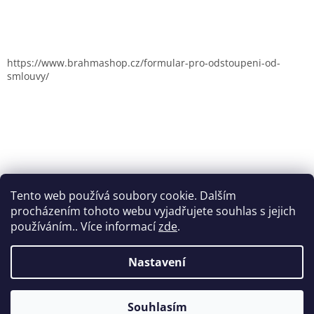
https://www.brahmashop.cz/formular-pro-odstoupeni-od-
smlouvy/
Tento web používá soubory cookie. Dalším
procházením tohoto webu vyjadřujete souhlas s jejich
používáním.. Více informací
zde
.
Nastavení
Vytvořil Shoptet
Souhlasím
Copyright 2026
Brahmashop.cz
. Všechna práva vyhrazena.