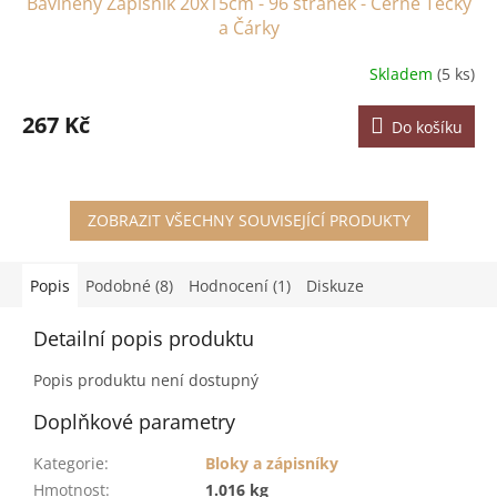
Bavlněný Zápisník 20x15cm - 96 stránek - Černé Tečky
a Čárky
Skladem
(5 ks)
267 Kč
Do košíku
ZOBRAZIT VŠECHNY SOUVISEJÍCÍ PRODUKTY
Popis
Podobné (8)
Hodnocení (1)
Diskuze
Detailní popis produktu
Popis produktu není dostupný
Doplňkové parametry
Kategorie
:
Bloky a zápisníky
Hmotnost
:
1.016 kg