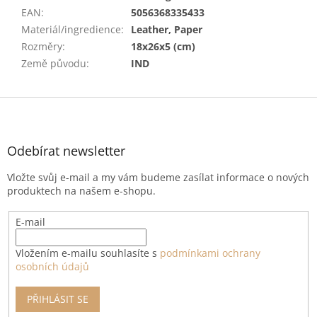
EAN
:
5056368335433
Materiál/ingredience
:
Leather, Paper
Rozměry
:
18x26x5 (cm)
Země původu
:
IND
Z
á
p
a
Odebírat newsletter
t
Vložte svůj e-mail a my vám budeme zasílat informace o nových
í
produktech na našem e-shopu.
E-mail
Vložením e-mailu souhlasíte s
podmínkami ochrany
osobních údajů
PŘIHLÁSIT SE