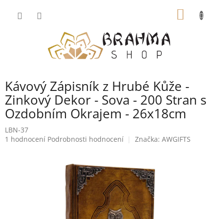
Přejít
NÁKUP
na
obsah
KOŠÍK
Kávový Zápisník z Hrubé Kůže -
Zinkový Dekor - Sova - 200 Stran s
Ozdobním Okrajem - 26x18cm
LBN-37
Průměrné
1 hodnocení
Podrobnosti hodnocení
Značka:
AWGIFTS
hodnocení
produktu
je
5,0
z
5
hvězdiček.