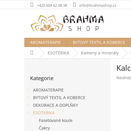
Přejít
+420 604 62 38 38
info@brahmashop.cz
na
obsah
AROMATERAPIE
BYTOVÝ TEXTIL A KOBERCE
Domů
ESOTERIKA
Kameny a minerály
P
Kalc
o
Přeskočit
s
Kategorie
Průměr
Neoho
kategorie
t
hodnoc
r
produk
AROMATERAPIE
a
je
BYTOVÝ TEXTIL A KOBERCE
n
0,0
DEKORACE A DOPLŇKY
z
n
5
í
ESOTERIKA
hvězdič
p
Fasetované koule
a
Čakry