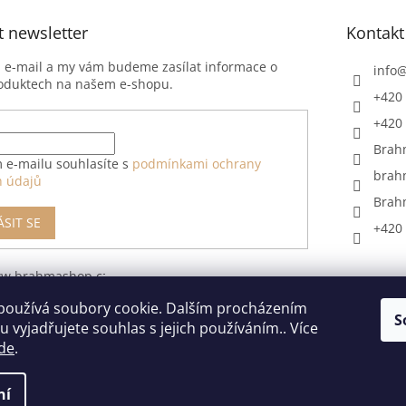
t newsletter
Kontakt
j e-mail a my vám budeme zasílat informace o
info
oduktech na našem e-shopu.
+420 
+420 
Brah
 e-mailu souhlasíte s
podmínkami ochrany
brah
h údajů
Brah
ÁSIT SE
+420 
ww.brahmashop.cz/formular-
upeni-od-
používá soubory cookie. Dalším procházením
S
 vyjadřujete souhlas s jejich používáním.. Více
de
.
ní
razena.