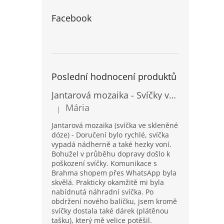
Facebook
Poslední hodnocení produktů
Jantarová mozaika - Svíčky ve skleněných dózách - Vysoké
Mária
|
Hodnocení produktu je 5 z 5 hvězdiček.
Jantarová mozaika (svíčka ve skleněné
dóze) - Doručení bylo rychlé, svíčka
vypadá nádherně a také hezky voní.
Bohužel v průběhu dopravy došlo k
poškození svíčky. Komunikace s
Brahma shopem přes WhatsApp byla
skvělá. Prakticky okamžitě mi byla
nabídnutá náhradní svíčka. Po
obdržení nového balíčku, jsem kromě
svíčky dostala také dárek (plátěnou
tašku), který mě velice potěšil.