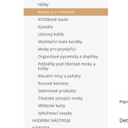
n
Hůlky
e
Kameny a minerály
l
Křišťálové koule
Kyvadla
Litinový kotlík
Meditační mala korálky
Misky pro pryskyřici
Orgonitové pyramidy a doplňky
Polštářky pod tibetské misky a
hůlky
Rituální mísy a poháry
Runové kameny
Selenitové produkty
Tibetské zpívající misky
Popi
Věštecké karty
Vykuřovací svazky
Det
HUDEBNÍ NÁSTROJE
NÁBYTEK