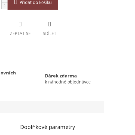
Přidat do košíku
ZEPTAT SE
SDÍLET
covních
Dárek zdarma
k náhodné objednávce
Doplňkové parametry