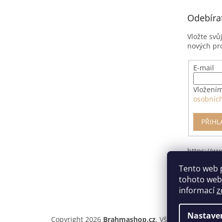
t
Odebíra
í
Vložte svů
nových pr
E-mail
Vložením
osobníc
PŘIHL
https://w
pro-odsto
Tento web 
smlouvy/
tohoto webu
informací
z
Nastave
Copyright 2026
Brahmashop.cz
. Všechna práva vyh