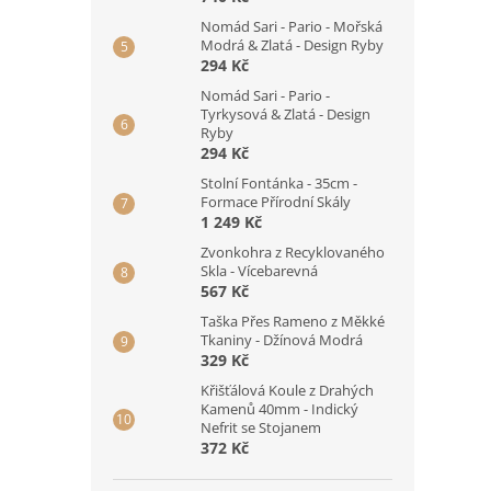
Nomád Sari - Pario - Mořská
Modrá & Zlatá - Design Ryby
294 Kč
Nomád Sari - Pario -
Tyrkysová & Zlatá - Design
Ryby
294 Kč
Stolní Fontánka - 35cm -
Formace Přírodní Skály
1 249 Kč
Zvonkohra z Recyklovaného
Skla - Vícebarevná
567 Kč
Taška Přes Rameno z Měkké
Tkaniny - Džínová Modrá
329 Kč
Křišťálová Koule z Drahých
Kamenů 40mm - Indický
Nefrit se Stojanem
372 Kč