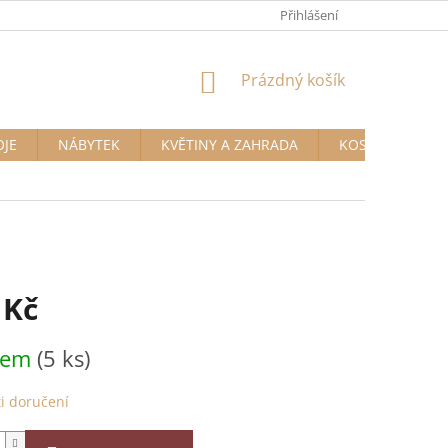
Přihlášení
NÁKUPNÍ
Prázdný košík
KOŠÍK
OJE
NÁBYTEK
KVĚTINY A ZAHRADA
KOSMETIKA A D
 Kč
dem
(5 ks)
i doručení