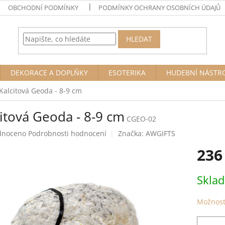
OBCHODNÍ PODMÍNKY
PODMÍNKY OCHRANY OSOBNÍCH ÚDAJŮ
HLEDAT
DEKORACE A DOPLŇKY
ESOTERIKA
HUDEBNÍ NÁSTR
Kalcitová Geoda - 8-9 cm
itová Geoda - 8-9 cm
CGEO-02
né
dnoceno
Podrobnosti hodnocení
Značka:
AWGIFTS
ení
236
tu
Měrná
Skla
cena:
ek.
Možnost