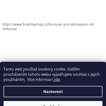
https://www.brahmashop.cz/formular-pro-odstoupeni-od-
smlouvy/
Tento web používá soubory cookie. Dalším
procházením tohoto webu vyjadřujete souhlas s jejich
používáním.. Více informací
zde
.
Nastavení
Vytvořil Shoptet