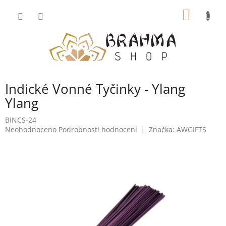
Přejít
NÁKUP
na
obsah
KOŠÍK
Indické Vonné Tyčinky - Ylang
Ylang
BINCS-24
Průměrné
Neohodnoceno
Podrobnosti hodnocení
Značka:
AWGIFTS
hodnocení
produktu
je
0,0
z
5
hvězdiček.