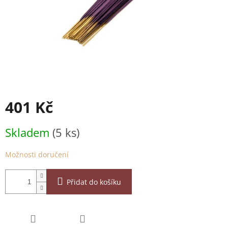
401 Kč
Měrná
Skladem
(5 ks)
cena:
Možnosti doručení
Přidat do košíku