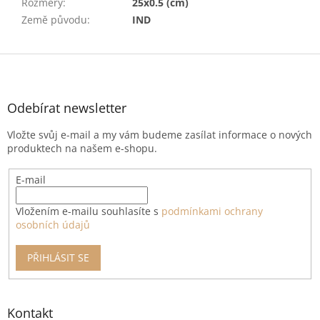
Rozměry
:
25x0.5 (cm)
Země původu
:
IND
Z
á
p
a
Odebírat newsletter
t
Vložte svůj e-mail a my vám budeme zasílat informace o nových
í
produktech na našem e-shopu.
E-mail
Vložením e-mailu souhlasíte s
podmínkami ochrany
osobních údajů
PŘIHLÁSIT SE
Kontakt