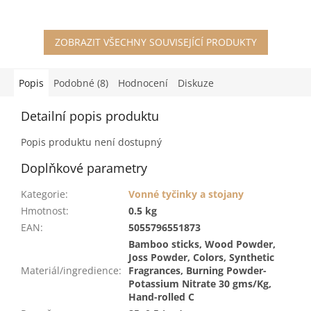
ZOBRAZIT VŠECHNY SOUVISEJÍCÍ PRODUKTY
Popis
Podobné (8)
Hodnocení
Diskuze
Detailní popis produktu
Popis produktu není dostupný
Doplňkové parametry
Kategorie
:
Vonné tyčinky a stojany
Hmotnost
:
0.5 kg
EAN
:
5055796551873
Bamboo sticks, Wood Powder,
Joss Powder, Colors, Synthetic
Materiál/ingredience
:
Fragrances, Burning Powder-
Potassium Nitrate 30 gms/Kg,
Hand-rolled C