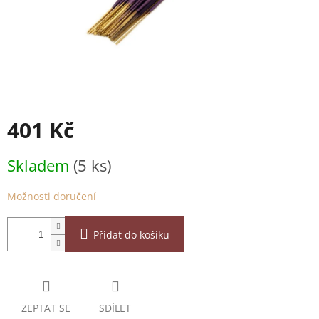
401 Kč
Měrná
Skladem
(5 ks)
cena:
Možnosti doručení
Přidat do košíku
ZEPTAT SE
SDÍLET