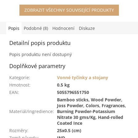
ZOBRAZIT VŠECHNY SOUVISEJÍCÍ PRODUKTY
Popis
Podobné (8)
Hodnocení
Diskuze
Detailní popis produktu
Popis produktu není dostupný
Doplňkové parametry
Kategorie
:
Vonné tyčinky a stojany
Hmotnost
:
0.5 kg
EAN
:
5055796551750
Bamboo sticks, Wood Powder,
Joss Powder, Colors, Fragrances,
Materiál/ingredience
:
Burning Powder-Potassium
Nitrate 30 gms/Kg, Hand-rolled
Coated Ince
Rozměry
:
25x0.5 (cm)
Země původu
:
IND