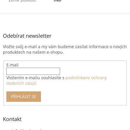
Z
á
p
a
Odebírat newsletter
t
Vložte svůj e-mail a my vám budeme zasílat informace o nových
í
produktech na našem e-shopu.
E-mail
Vložením e-mailu souhlasíte s
podmínkami ochrany
osobních údajů
PŘIHLÁSIT SE
Kontakt