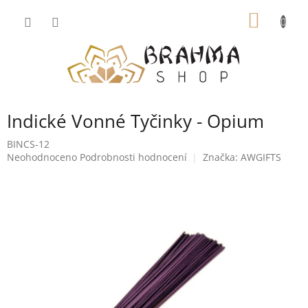
Přejít
NÁKUP
na
obsah
KOŠÍK
Indické Vonné Tyčinky - Opium
BINCS-12
Průměrné
Neohodnoceno
Podrobnosti hodnocení
Značka:
AWGIFTS
hodnocení
produktu
je
0,0
z
5
hvězdiček.