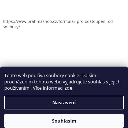
https://www.brahmashop.cz/formular-pro-odstoupeni-od-
smlouvy/
Tento web používá soubory cookie. Dalším
procházením tohoto webu vyjadřujete souhlas s jejich
používáním.. Více informací
zde
.
Nastavení
Vytvořil Shoptet
Souhlasím
Copyright 2026
Brahmashop.cz
. Všechna práva vyhrazena.