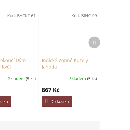
Kód:
BACKF-61
Kód:
BINC-09
Další
produkt
Tekoucí Dým“ -
Indické Vonné Kužely -
 Květ
Jahoda
Skladem
(5 ks)
Skladem
(5 ks)
867 Kč
šíku
Do košíku