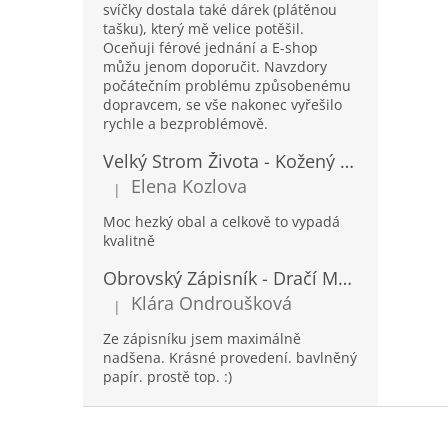
svíčky dostala také dárek (plátěnou
tašku), který mě velice potěšil.
Oceňuji férové jednání a E-shop
můžu jenom doporučit. Navzdory
počátečním problému způsobenému
dopravcem, se vše nakonec vyřešilo
rychle a bezproblémově.
Velký Strom Života - Kožený Zápisník se Šňůrkou a Kamínkem - 20x16x2cm - 160 Stran
Elena Kozlova
|
Hodnocení produktu je 5 z 5 hvězdiček.
Moc hezký obal a celkově to vypadá
kvalitně
Obrovský Zápisník - Dračí Mandala s Chakra Kameny - 100 Stran - 25x34cm
Klára Ondroušková
|
Hodnocení produktu je 5 z 5 hvězdiček.
Ze zápisníku jsem maximálně
nadšena. Krásné provedení. bavlněný
papír. prostě top. :)
Z
á