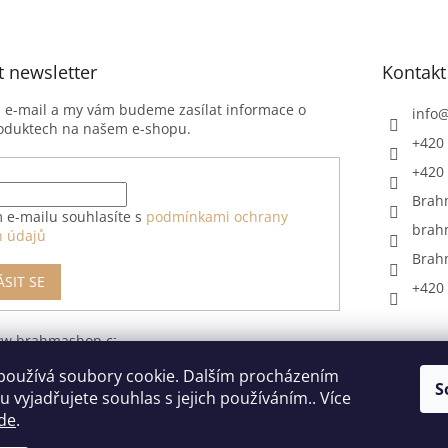
t newsletter
Kontakt
j e-mail a my vám budeme zasílat informace o
info
oduktech na našem e-shopu.
+420 
+420 
Brah
 e-mailu souhlasíte s
podmínkami ochrany
brah
h údajů
Brah
ÁSIT SE
+420 
ww.brahmashop.cz/formular-
upeni-od-
používá soubory cookie. Dalším procházením
S
 vyjadřujete souhlas s jejich používáním.. Více
de
.