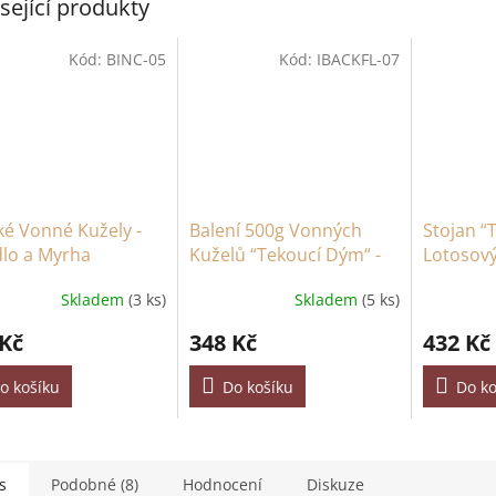
sející produkty
Kód:
BINC-05
Kód:
IBACKFL-07
ké Vonné Kužely -
Balení 500g Vonných
Stojan “
dlo a Myrha
Kuželů “Tekoucí Dým“ -
Lotosový
Jantar (cca 225 kusů)
Skladem
(3 ks)
Skladem
(5 ks)
 Kč
348 Kč
432 Kč
o košíku
Do košíku
Do ko
s
Podobné (8)
Hodnocení
Diskuze