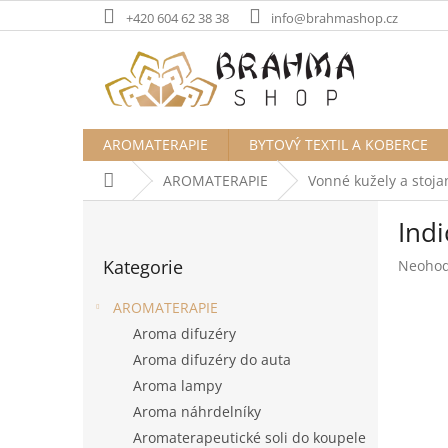
Přejít
+420 604 62 38 38
info@brahmashop.cz
na
obsah
AROMATERAPIE
BYTOVÝ TEXTIL A KOBERCE
Domů
AROMATERAPIE
Vonné kužely a stoja
P
Ind
o
Přeskočit
s
Kategorie
Průměr
Neoho
kategorie
t
hodnoc
r
produk
AROMATERAPIE
a
je
Aroma difuzéry
n
0,0
Aroma difuzéry do auta
z
n
5
í
Aroma lampy
hvězdič
p
Aroma náhrdelníky
a
Aromaterapeutické soli do koupele