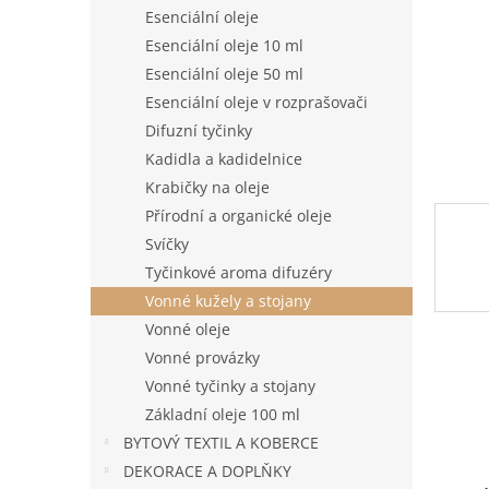
n
Esenciální oleje
e
Esenciální oleje 10 ml
l
Esenciální oleje 50 ml
Esenciální oleje v rozprašovači
Difuzní tyčinky
Kadidla a kadidelnice
Krabičky na oleje
Přírodní a organické oleje
Svíčky
Tyčinkové aroma difuzéry
Vonné kužely a stojany
Vonné oleje
Vonné provázky
Vonné tyčinky a stojany
Základní oleje 100 ml
BYTOVÝ TEXTIL A KOBERCE
DEKORACE A DOPLŇKY