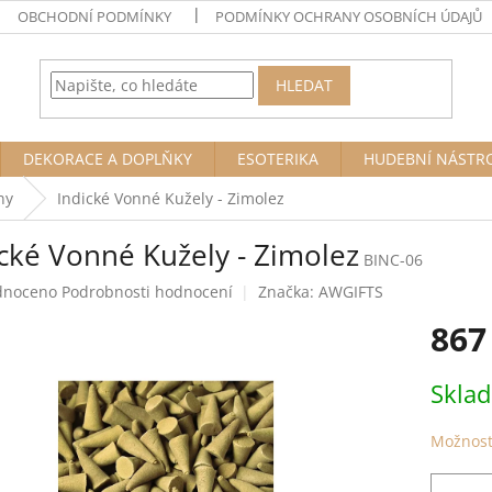
OBCHODNÍ PODMÍNKY
PODMÍNKY OCHRANY OSOBNÍCH ÚDAJŮ
HLEDAT
DEKORACE A DOPLŇKY
ESOTERIKA
HUDEBNÍ NÁSTR
ny
Indické Vonné Kužely - Zimolez
ické Vonné Kužely - Zimolez
BINC-06
né
dnoceno
Podrobnosti hodnocení
Značka:
AWGIFTS
ení
867
tu
Měrná
Skla
cena:
ek.
Možnost