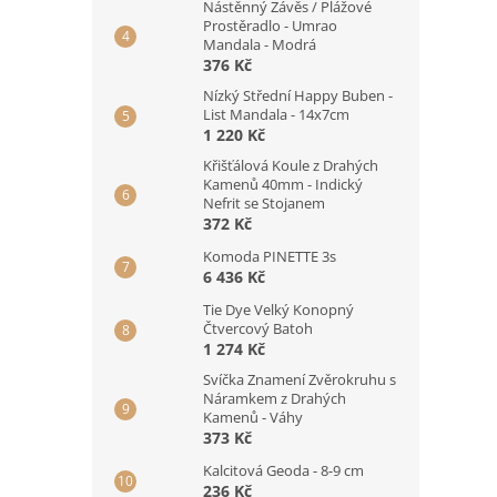
Nástěnný Závěs / Plážové
Prostěradlo - Umrao
Mandala - Modrá
376 Kč
Nízký Střední Happy Buben -
List Mandala - 14x7cm
1 220 Kč
Křišťálová Koule z Drahých
Kamenů 40mm - Indický
Nefrit se Stojanem
372 Kč
Komoda PINETTE 3s
6 436 Kč
Tie Dye Velký Konopný
Čtvercový Batoh
1 274 Kč
Svíčka Znamení Zvěrokruhu s
Náramkem z Drahých
Kamenů - Váhy
373 Kč
Kalcitová Geoda - 8-9 cm
236 Kč