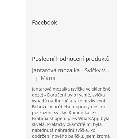
Facebook
Poslední hodnocení produktů
Jantarová mozaika - Svíčky ve skleněných dózách - Vysoké
Mária
|
Hodnocení produktu je 5 z 5 hvězdiček.
Jantarová mozaika (svíčka ve skleněné
dóze) - Doručení bylo rychlé, svíčka
vypadá nádherně a také hezky voní.
Bohužel v průběhu dopravy došlo k
poškození svíčky. Komunikace s
Brahma shopem přes WhatsApp byla
skvělá. Prakticky okamžitě mi byla
nabídnutá náhradní svíčka. Po
obdržení nového balíčku, jsem kromě