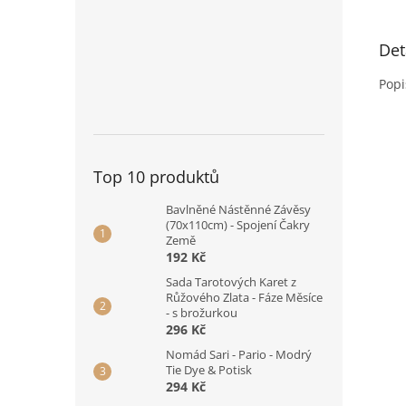
Det
Popi
Top 10 produktů
Bavlněné Nástěnné Závěsy
(70x110cm) - Spojení Čakry
Země
192 Kč
Sada Tarotových Karet z
Růžového Zlata - Fáze Měsíce
- s brožurkou
296 Kč
Nomád Sari - Pario - Modrý
Tie Dye & Potisk
294 Kč