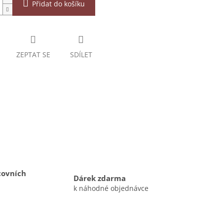
Přidat do košíku
ZEPTAT SE
SDÍLET
covních
Dárek zdarma
k náhodné objednávce