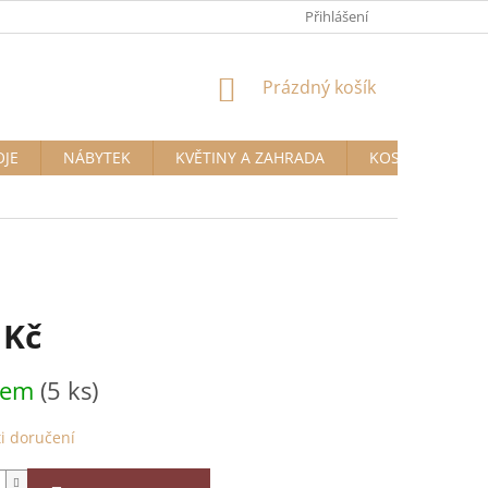
Přihlášení
NÁKUPNÍ
Prázdný košík
KOŠÍK
OJE
NÁBYTEK
KVĚTINY A ZAHRADA
KOSMETIKA A D
 Kč
dem
(5 ks)
i doručení