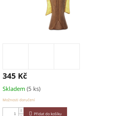
345 Kč
Měrná
Skladem
(5 ks)
cena:
Možnosti doručení
Přidat do košíku