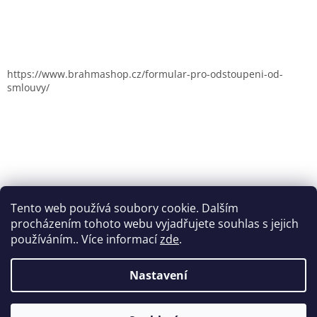
https://www.brahmashop.cz/formular-pro-odstoupeni-od-
smlouvy/
Tento web používá soubory cookie. Dalším
procházením tohoto webu vyjadřujete souhlas s jejich
používáním.. Více informací
zde
.
Nastavení
Vytvořil Shoptet