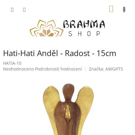
Přejít
NÁKUP
na
obsah
KOŠÍK
Hati-Hati Anděl - Radost - 15cm
HATIA-10
Průměrné
Neohodnoceno
Podrobnosti hodnocení
Značka:
AWGIFTS
hodnocení
produktu
je
0,0
z
5
hvězdiček.