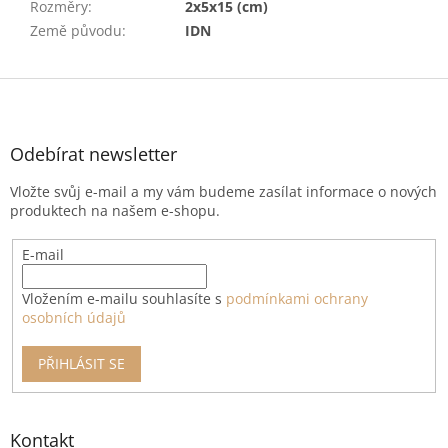
Rozměry
:
2x5x15 (cm)
Země původu
:
IDN
Z
á
p
a
Odebírat newsletter
t
Vložte svůj e-mail a my vám budeme zasílat informace o nových
í
produktech na našem e-shopu.
E-mail
Vložením e-mailu souhlasíte s
podmínkami ochrany
osobních údajů
PŘIHLÁSIT SE
Kontakt