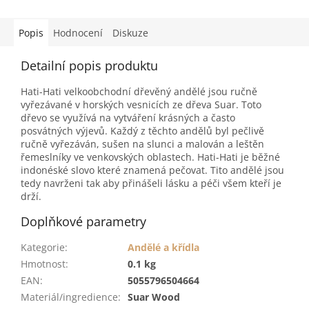
Popis
Hodnocení
Diskuze
Detailní popis produktu
Hati-Hati velkoobchodní dřevěný andělé jsou ručně
vyřezávané v horských vesnicích ze dřeva Suar. Toto
dřevo se využívá na vytváření krásných a často
posvátných výjevů. Každý z těchto andělů byl pečlivě
ručně vyřezáván, sušen na slunci a malován a leštěn
řemeslníky ve venkovských oblastech. Hati-Hati je běžné
indonéské slovo které znamená pečovat. Tito andělé jsou
tedy navrženi tak aby přinášeli lásku a péči všem kteří je
drží.
Doplňkové parametry
Kategorie
:
Andělé a křídla
Hmotnost
:
0.1 kg
EAN
:
5055796504664
Materiál/ingredience
:
Suar Wood