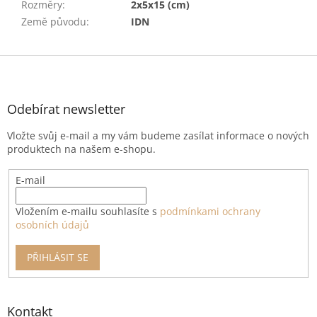
Rozměry
:
2x5x15 (cm)
Země původu
:
IDN
Z
á
p
a
Odebírat newsletter
t
Vložte svůj e-mail a my vám budeme zasílat informace o nových
í
produktech na našem e-shopu.
E-mail
Vložením e-mailu souhlasíte s
podmínkami ochrany
osobních údajů
PŘIHLÁSIT SE
Kontakt