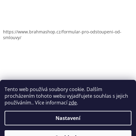
https://www.brahmashop.cz/formular-pro-odstoupeni-od-
smlouvy/
Tento web používá soubory cookie. Dalším
procházením tohoto webu vyjadřujete souhlas s jejich
používáním.. Více informací
zde
.
Nastavení
Vytvořil Shoptet