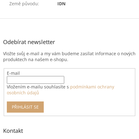
Země původu
:
IDN
Z
á
p
a
Odebírat newsletter
t
Vložte svůj e-mail a my vám budeme zasílat informace o nových
í
produktech na našem e-shopu.
E-mail
Vložením e-mailu souhlasíte s
podmínkami ochrany
osobních údajů
PŘIHLÁSIT SE
Kontakt