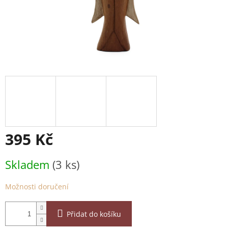
395 Kč
Měrná
Skladem
(3 ks)
cena:
Možnosti doručení
Přidat do košíku