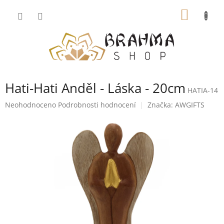
Přejít
NÁKUP
na
obsah
KOŠÍK
Hati-Hati Anděl - Láska - 20cm
HATIA-14
Průměrné
Neohodnoceno
Podrobnosti hodnocení
Značka:
AWGIFTS
hodnocení
produktu
je
0,0
z
5
hvězdiček.