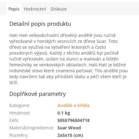
Popis
Hodnocení
Diskuze
Detailní popis produktu
Hati-Hati velkoobchodní dřevěný andělé jsou ručně
vyřezávané v horských vesnicích ze dřeva Suar. Toto
dřevo se využívá na vytváření krásných a často
posvátných výjevů. Každý z těchto andělů byl pečlivě
ručně vyřezáván, sušen na slunci a malován a leštěn
řemeslníky ve venkovských oblastech. Hati-Hati je běžné
indonéské slovo které znamená pečovat. Tito andělé jsou
tedy navrženi tak aby přinášeli lásku a péči všem kteří je
drží.
Doplňkové parametry
Kategorie
:
Andělé a křídla
Hmotnost
:
0.1 kg
EAN
:
5055796504718
Materiál/ingredience
:
Suar Wood
Rozměry
:
2x5x15 (cm)