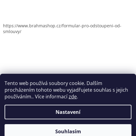
https://www.brahmashop.cz/formular-pro-odstoupeni-od-
smlouvy/
Tento web používá soubory cookie. Dalším
procházením tohoto webu vyjadřujete souhlas s jejich
používáním.. Více informací
zde
.
Nastavení
Vytvořil Shoptet
Souhlasím
Copyright 2026
Brahmashop.cz
. Všechna práva vyhrazena.