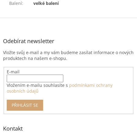
Balení
:
velké balení
Z
á
p
a
Odebírat newsletter
t
Vložte svůj e-mail a my vám budeme zasílat informace o nových
í
produktech na našem e-shopu.
E-mail
Vložením e-mailu souhlasíte s
podmínkami ochrany
osobních údajů
PŘIHLÁSIT SE
Kontakt