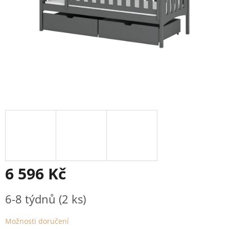
6 596 Kč
Měrná
6-8 týdnů
(2 ks)
cena:
Možnosti doručení