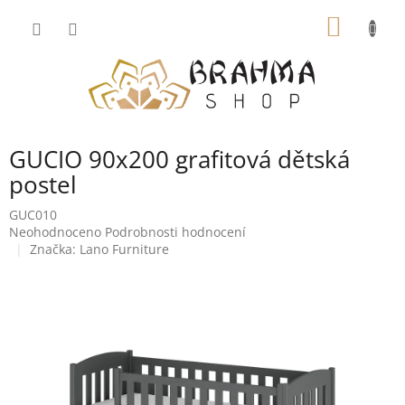
Přejít
NÁKUP
na
obsah
KOŠÍK
GUCIO 90x200 grafitová dětská
postel
GUC010
Průměrné
Neohodnoceno
Podrobnosti hodnocení
hodnocení
Značka:
Lano Furniture
produktu
je
0,0
z
5
hvězdiček.