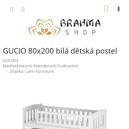
Přejít
NÁKUP
na
obsah
KOŠÍK
GUCIO 80x200 bílá dětská postel
GUC003
Průměrné
Neohodnoceno
Podrobnosti hodnocení
hodnocení
Značka:
Lano Furniture
produktu
je
0,0
z
5
hvězdiček.