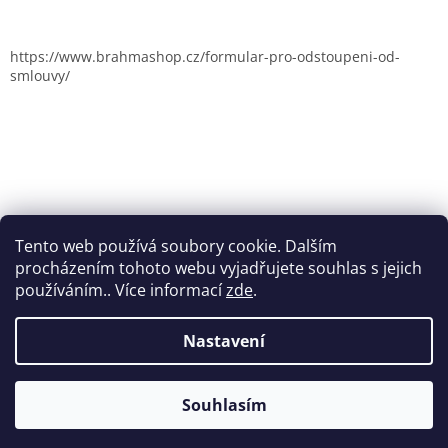
https://www.brahmashop.cz/formular-pro-odstoupeni-od-
smlouvy/
Tento web používá soubory cookie. Dalším
procházením tohoto webu vyjadřujete souhlas s jejich
používáním.. Více informací
zde
.
Nastavení
Vytvořil Shoptet
Souhlasím
Copyright 2026
Brahmashop.cz
. Všechna práva vyhrazena.