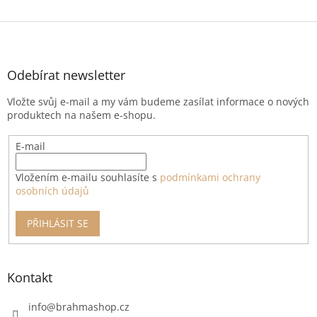
Z
á
p
a
Odebírat newsletter
t
Vložte svůj e-mail a my vám budeme zasílat informace o nových
í
produktech na našem e-shopu.
E-mail
Vložením e-mailu souhlasíte s
podmínkami ochrany
osobních údajů
PŘIHLÁSIT SE
Kontakt
info
@
brahmashop.cz