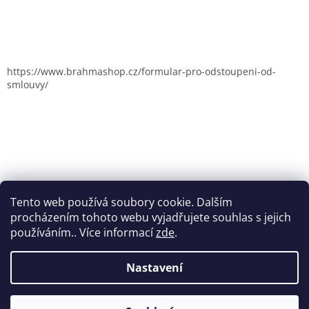
https://www.brahmashop.cz/formular-pro-odstoupeni-od-
smlouvy/
Tento web používá soubory cookie. Dalším
procházením tohoto webu vyjadřujete souhlas s jejich
používáním.. Více informací
zde
.
Nastavení
Vytvořil Shoptet