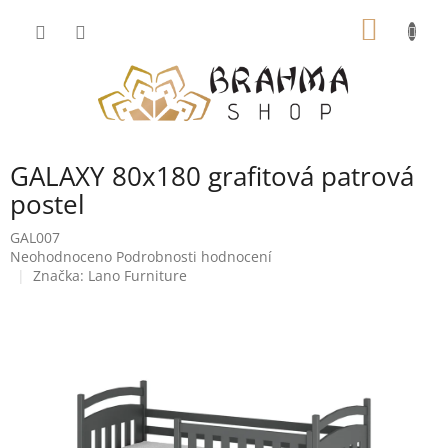
Přejít
NÁKUP
na
obsah
KOŠÍK
GALAXY 80x180 grafitová patrová
postel
GAL007
Průměrné
Neohodnoceno
Podrobnosti hodnocení
hodnocení
Značka:
Lano Furniture
produktu
je
0,0
z
5
hvězdiček.