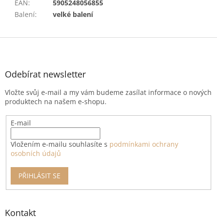
EAN
:
5905248056855
Balení
:
velké balení
Z
á
p
a
Odebírat newsletter
t
Vložte svůj e-mail a my vám budeme zasílat informace o nových
í
produktech na našem e-shopu.
E-mail
Vložením e-mailu souhlasíte s
podmínkami ochrany
osobních údajů
PŘIHLÁSIT SE
Kontakt