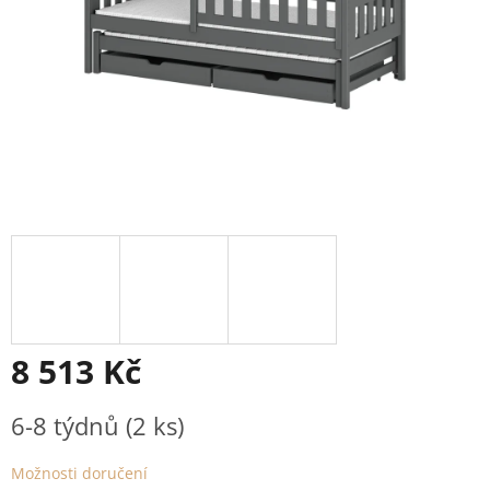
8 513 Kč
Měrná
6-8 týdnů
(2 ks)
cena:
Možnosti doručení