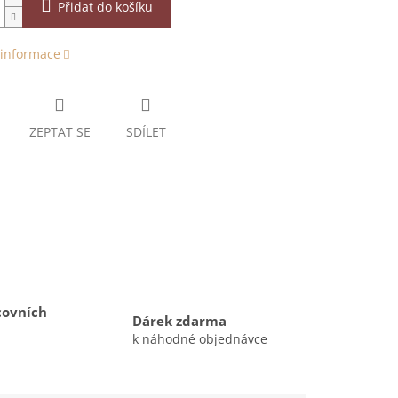
Přidat do košíku
 informace
ZEPTAT SE
SDÍLET
covních
Dárek zdarma
k náhodné objednávce