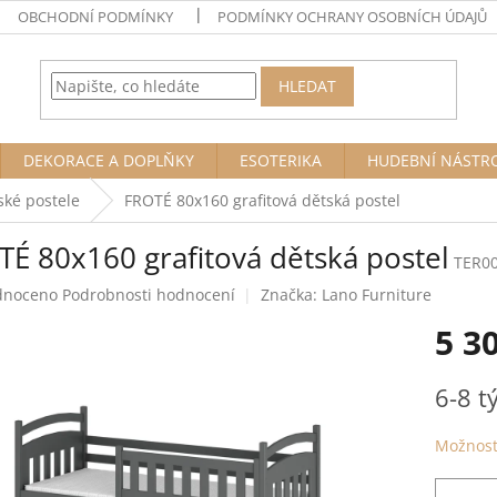
OBCHODNÍ PODMÍNKY
PODMÍNKY OCHRANY OSOBNÍCH ÚDAJŮ
HLEDAT
DEKORACE A DOPLŇKY
ESOTERIKA
HUDEBNÍ NÁSTR
ské postele
FROTÉ 80x160 grafitová dětská postel
TÉ 80x160 grafitová dětská postel
TER0
né
dnoceno
Podrobnosti hodnocení
Značka:
Lano Furniture
ení
5 3
tu
Měrná
6-8 
cena:
ek.
Možnost