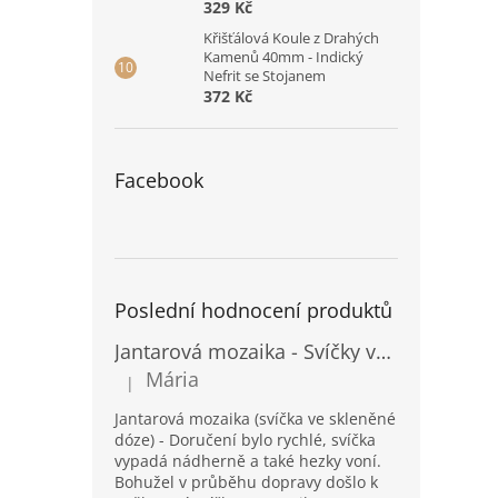
329 Kč
Křišťálová Koule z Drahých
Kamenů 40mm - Indický
Nefrit se Stojanem
372 Kč
Facebook
Poslední hodnocení produktů
Jantarová mozaika - Svíčky ve skleněných dózách - Vysoké
Mária
|
Hodnocení produktu je 5 z 5 hvězdiček.
Jantarová mozaika (svíčka ve skleněné
dóze) - Doručení bylo rychlé, svíčka
vypadá nádherně a také hezky voní.
Bohužel v průběhu dopravy došlo k