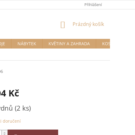
Přihlášení
NÁKUPNÍ
Prázdný košík
KOŠÍK
OJE
NÁBYTEK
KVĚTINY A ZAHRADA
KOSMETIKA A D
06
04 Kč
týdnů
(2 ks)
i doručení