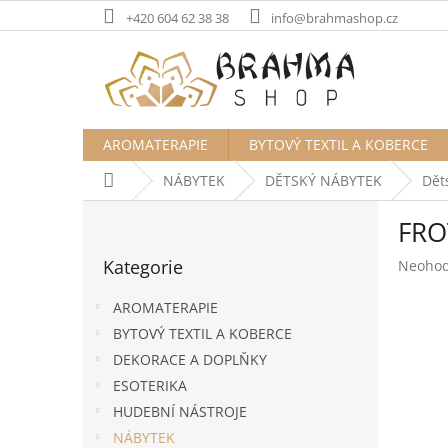
Přejít
+420 604 62 38 38
info@brahmashop.cz
na
obsah
AROMATERAPIE
BYTOVÝ TEXTIL A KOBERCE
Domů
NÁBYTEK
DĚTSKÝ NÁBYTEK
Dět
P
FRO
o
Přeskočit
s
Kategorie
Průměr
Neoho
kategorie
t
hodnoc
r
produk
AROMATERAPIE
a
je
BYTOVÝ TEXTIL A KOBERCE
n
0,0
DEKORACE A DOPLŇKY
z
n
5
í
ESOTERIKA
hvězdič
p
HUDEBNÍ NÁSTROJE
a
NÁBYTEK