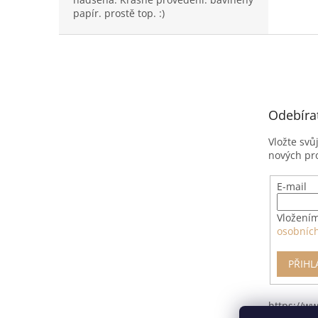
papír. prostě top. :)
Z
á
p
a
t
Odebíra
í
Vložte svů
nových pr
E-mail
Vložením
osobníc
PŘIHL
https://w