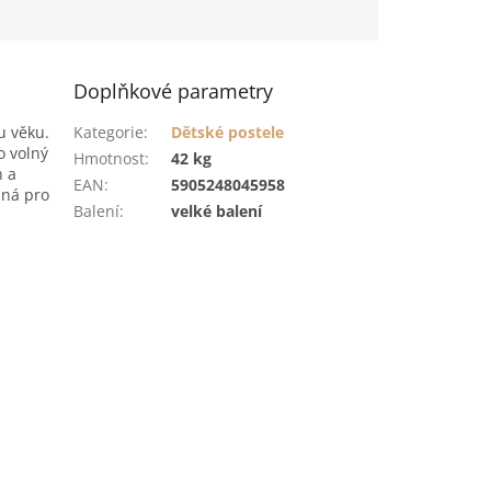
Doplňkové parametry
u věku.
Kategorie
:
Dětské postele
o volný
Hmotnost
:
42 kg
h a
EAN
:
5905248045958
dná pro
Balení
:
velké balení