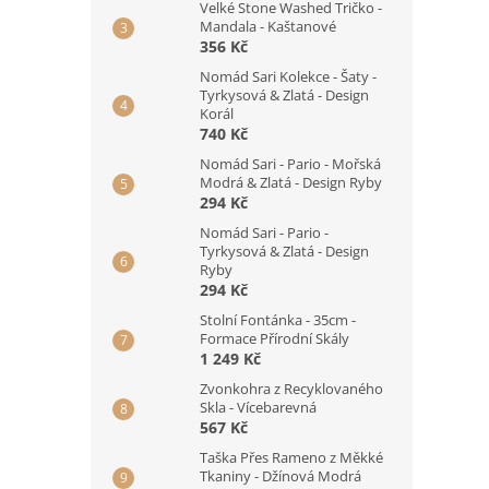
Velké Stone Washed Tričko -
Mandala - Kaštanové
356 Kč
Nomád Sari Kolekce - Šaty -
Tyrkysová & Zlatá - Design
Korál
740 Kč
Nomád Sari - Pario - Mořská
Modrá & Zlatá - Design Ryby
294 Kč
Nomád Sari - Pario -
Tyrkysová & Zlatá - Design
Ryby
294 Kč
Stolní Fontánka - 35cm -
Formace Přírodní Skály
1 249 Kč
Zvonkohra z Recyklovaného
Skla - Vícebarevná
567 Kč
Taška Přes Rameno z Měkké
Tkaniny - Džínová Modrá