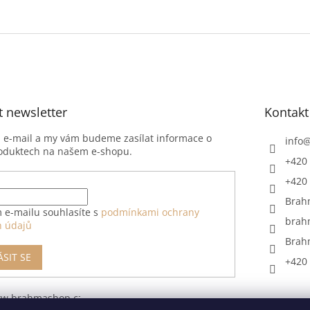
t newsletter
Kontakt
j e-mail a my vám budeme zasílat informace o
info
oduktech na našem e-shopu.
+420 
+420 
Brah
 e-mailu souhlasíte s
podmínkami ochrany
brah
h údajů
Brah
ÁSIT SE
+420 
ww.brahmashop.cz/formular-