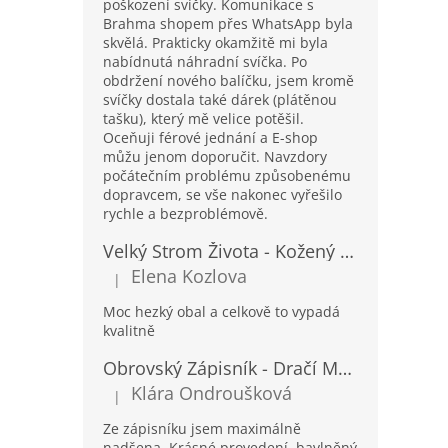
poškození svíčky. Komunikace s
Brahma shopem přes WhatsApp byla
skvělá. Prakticky okamžitě mi byla
nabídnutá náhradní svíčka. Po
obdržení nového balíčku, jsem kromě
svíčky dostala také dárek (plátěnou
tašku), který mě velice potěšil.
Oceňuji férové jednání a E-shop
můžu jenom doporučit. Navzdory
počátečním problému způsobenému
dopravcem, se vše nakonec vyřešilo
rychle a bezproblémově.
Velký Strom Života - Kožený Zápisník se Šňůrkou a Kamínkem - 20x16x2cm - 160 Stran
Elena Kozlova
|
Hodnocení produktu je 5 z 5 hvězdiček.
Moc hezký obal a celkově to vypadá
kvalitně
Obrovský Zápisník - Dračí Mandala s Chakra Kameny - 100 Stran - 25x34cm
Klára Ondroušková
|
Hodnocení produktu je 5 z 5 hvězdiček.
Ze zápisníku jsem maximálně
nadšena. Krásné provedení. bavlněný