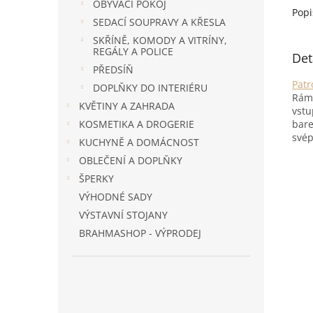
OBÝVACÍ POKOJ
Popi
SEDACÍ SOUPRAVY A KŘESLA
SKŘÍNĚ, KOMODY A VITRÍNY,
REGÁLY A POLICE
Det
PŘEDSÍŇ
Patr
DOPLŇKY DO INTERIÉRU
Rám 
KVĚTINY A ZAHRADA
vstu
bare
KOSMETIKA A DROGERIE
svép
KUCHYNĚ A DOMÁCNOST
OBLEČENÍ A DOPLŇKY
ŠPERKY
VÝHODNÉ SADY
VÝSTAVNÍ STOJANY
BRAHMASHOP - VÝPRODEJ