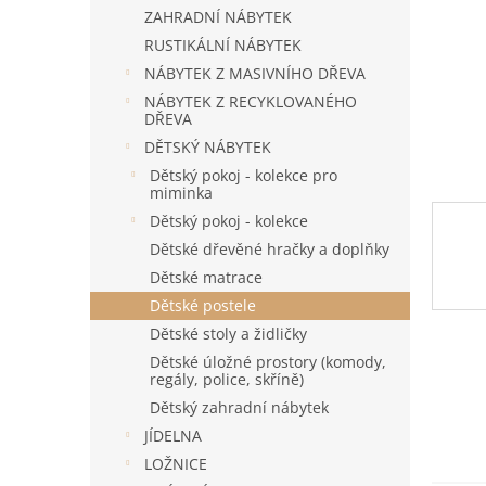
n
ZAHRADNÍ NÁBYTEK
e
RUSTIKÁLNÍ NÁBYTEK
l
NÁBYTEK Z MASIVNÍHO DŘEVA
NÁBYTEK Z RECYKLOVANÉHO
DŘEVA
DĚTSKÝ NÁBYTEK
Dětský pokoj - kolekce pro
miminka
Dětský pokoj - kolekce
Dětské dřevěné hračky a doplňky
Dětské matrace
Dětské postele
Dětské stoly a židličky
Dětské úložné prostory (komody,
regály, police, skříně)
Dětský zahradní nábytek
JÍDELNA
LOŽNICE