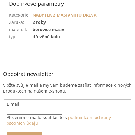
Doplňkové parametry
Kategorie
:
NÁBYTEK Z MASIVNÍHO DŘEVA
Záruka
:
2 roky
materiál
:
borovice masiv
typ
:
dřevěné kolo
Z
á
p
a
Odebírat newsletter
t
Vložte svůj e-mail a my vám budeme zasílat informace o nových
í
produktech na našem e-shopu.
E-mail
Vložením e-mailu souhlasíte s
podmínkami ochrany
osobních údajů