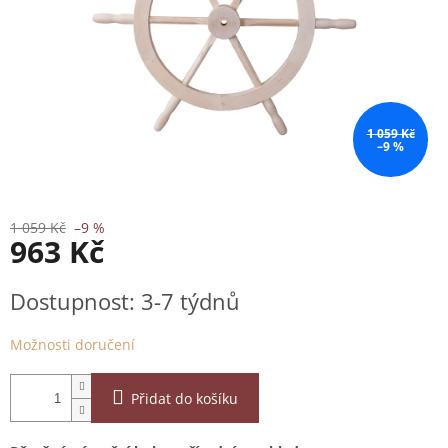
1 059 Kč
–9 %
1 059 Kč
–9 %
963 Kč
Měrná
Dostupnost: 3-7 týdnů
cena:
Možnosti doručení
Přidat do košíku