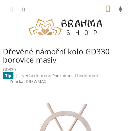
Přejít
NÁKUP
na
obsah
KOŠÍK
Dřevěné námořní kolo GD330
borovice masiv
GD330
Průměrné
Neohodnoceno
Podrobnosti hodnocení
Tip
hodnocení
Značka:
DREWMAX
produktu
je
0,0
z
5
hvězdiček.