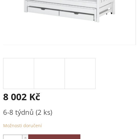
8 002 Kč
Měrná
6-8 týdnů
(2 ks)
cena:
Možnosti doručení