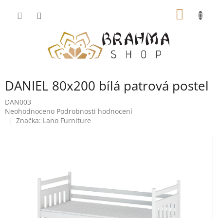
Přejít
NÁKUP
na
obsah
KOŠÍK
DANIEL 80x200 bílá patrová postel
DAN003
Průměrné
Neohodnoceno
Podrobnosti hodnocení
hodnocení
Značka:
Lano Furniture
produktu
je
0,0
z
5
hvězdiček.