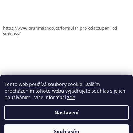
https://www.brahmashop.cz/formular-pro-odstoupeni-od-
smlouvy/
Tento web používá soubory cookie. Dalším
procházením tohoto webu vyjadřujete souhlas s jejich
používáním.. Více informací
zde
.
Nastavení
Vytvořil Shoptet
Souhlasím
Copyright 2026
Brahmashop.cz
. Všechna práva vyhrazena.