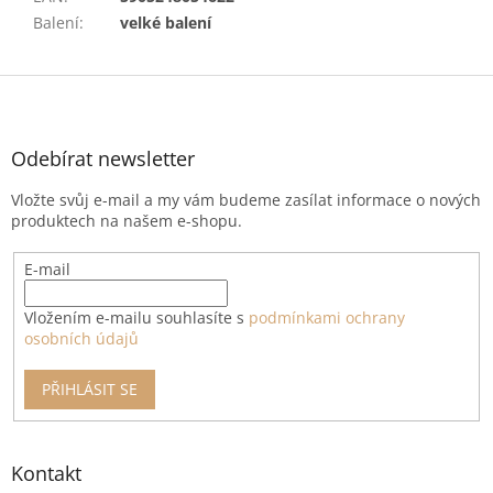
Balení
:
velké balení
Z
á
p
a
Odebírat newsletter
t
Vložte svůj e-mail a my vám budeme zasílat informace o nových
í
produktech na našem e-shopu.
E-mail
Vložením e-mailu souhlasíte s
podmínkami ochrany
osobních údajů
PŘIHLÁSIT SE
Kontakt