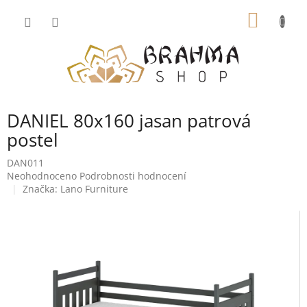
Přejít
NÁKUP
na
obsah
KOŠÍK
DANIEL 80x160 jasan patrová
postel
DAN011
Průměrné
Neohodnoceno
Podrobnosti hodnocení
hodnocení
Značka:
Lano Furniture
produktu
je
0,0
z
5
hvězdiček.