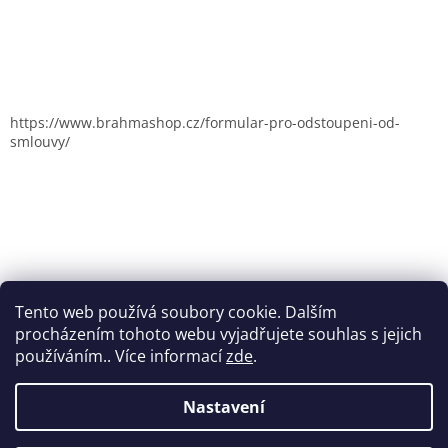
https://www.brahmashop.cz/formular-pro-odstoupeni-od-
smlouvy/
Tento web používá soubory cookie. Dalším
procházením tohoto webu vyjadřujete souhlas s jejich
používáním.. Více informací
zde
.
Nastavení
Vytvořil Shoptet