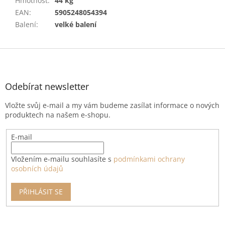
Hmotnost
:
44 kg
EAN
:
5905248054394
Balení
:
velké balení
Z
á
p
a
Odebírat newsletter
t
Vložte svůj e-mail a my vám budeme zasílat informace o nových
í
produktech na našem e-shopu.
E-mail
Vložením e-mailu souhlasíte s
podmínkami ochrany
osobních údajů
PŘIHLÁSIT SE