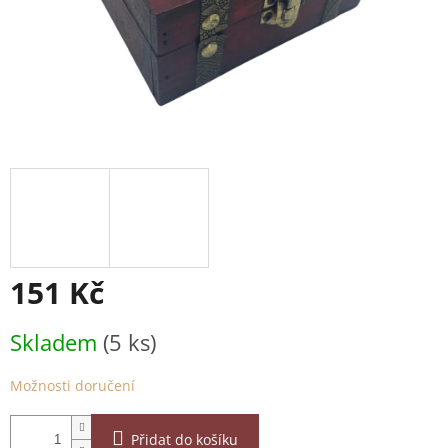
151 Kč
Měrná
Skladem
(5 ks)
cena:
Možnosti doručení
Přidat do košíku