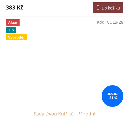
383 Kč
Do košíku
Kód:
COLB-28
Akce
Tip
Výprodej
365 Kč
–31 %
Sada Dvou Kufříků - Přírodní