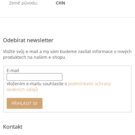
Země původu
:
CHN
Z
á
p
a
Odebírat newsletter
t
Vložte svůj e-mail a my vám budeme zasílat informace o nových
í
produktech na našem e-shopu.
E-mail
Vložením e-mailu souhlasíte s
podmínkami ochrany
osobních údajů
PŘIHLÁSIT SE
Kontakt