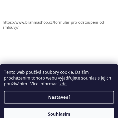
https://www.brahmashop.cz/formular-pro-odstoupeni-od-
smlouvy/
Tento web používá soubory cookie. Dalším
procházením tohoto webu vyjadřujete souhlas s jejich
používáním.. Více informací
zde
.
Nastavení
Vytvořil Shoptet
Souhlasím
Copyright 2026
Brahmashop.cz
. Všechna práva vyhrazena.