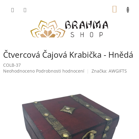
Přejít
NÁKUP
na
obsah
KOŠÍK
Čtvercová Čajová Krabička - Hnědá
COLB-37
Průměrné
Neohodnoceno
Podrobnosti hodnocení
Značka:
AWGIFTS
hodnocení
produktu
je
0,0
z
5
hvězdiček.