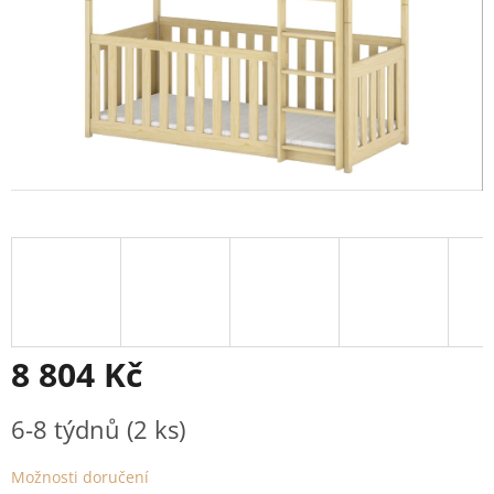
8 804 Kč
Měrná
6-8 týdnů
(2 ks)
cena:
Možnosti doručení