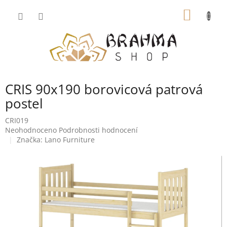
Přejít
NÁKUP
na
obsah
KOŠÍK
CRIS 90x190 borovicová patrová
postel
CRI019
Průměrné
Neohodnoceno
Podrobnosti hodnocení
hodnocení
Značka:
Lano Furniture
produktu
je
0,0
z
5
hvězdiček.