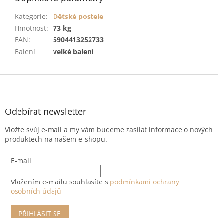
Kategorie
:
Dětské postele
Hmotnost
:
73 kg
EAN
:
5904413252733
Balení
:
velké balení
Z
á
p
a
Odebírat newsletter
t
Vložte svůj e-mail a my vám budeme zasílat informace o nových
í
produktech na našem e-shopu.
E-mail
Vložením e-mailu souhlasíte s
podmínkami ochrany
osobních údajů
PŘIHLÁSIT SE