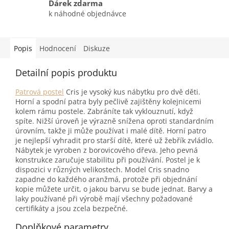
Dárek zdarma
k náhodné objednávce
Popis
Hodnocení
Diskuze
Detailní popis produktu
Patrová postel
Cris je vysoký kus nábytku pro dvě děti.
Horní a spodní patra byly pečlivě zajištěny kolejnicemi
kolem rámu postele. Zabráníte tak vyklouznutí, když
spíte. Nižší úroveň je výrazně snížena oproti standardním
úrovním, takže ji může používat i malé dítě. Horní patro
je nejlepší vyhradit pro starší dítě, které už žebřík zvládlo.
Nábytek je vyroben z borovicového dřeva. Jeho pevná
konstrukce zaručuje stabilitu při používání. Postel je k
dispozici v různých velikostech. Model Cris snadno
zapadne do každého aranžmá, protože při objednání
kopie můžete určit, o jakou barvu se bude jednat. Barvy a
laky používané při výrobě mají všechny požadované
certifikáty a jsou zcela bezpečné.
Doplňkové parametry