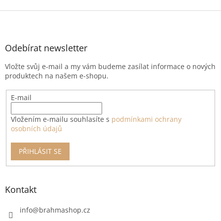
Z
á
p
a
Odebírat newsletter
t
Vložte svůj e-mail a my vám budeme zasílat informace o nových
í
produktech na našem e-shopu.
E-mail
Vložením e-mailu souhlasíte s
podmínkami ochrany
osobních údajů
PŘIHLÁSIT SE
Kontakt
info
@
brahmashop.cz