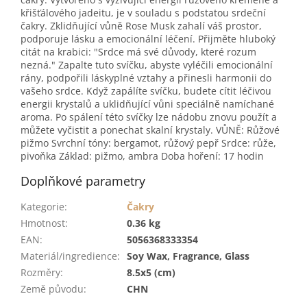
křišťálového jadeitu, je v souladu s podstatou srdeční
čakry. Zklidňující vůně Rose Musk zahalí váš prostor,
podporuje lásku a emocionální léčení. Přijměte hluboký
citát na krabici: "Srdce má své důvody, které rozum
nezná." Zapalte tuto svíčku, abyste vyléčili emocionální
rány, podpořili láskyplné vztahy a přinesli harmonii do
vašeho srdce. Když zapálíte svíčku, budete cítit léčivou
energii krystalů a uklidňující vůni speciálně namíchané
aroma. Po spálení této svíčky lze nádobu znovu použít a
můžete vyčistit a ponechat skalní krystaly. VŮNĚ: Růžové
pižmo Svrchní tóny: bergamot, růžový pepř Srdce: růže,
pivoňka Základ: pižmo, ambra Doba hoření: 17 hodin
Doplňkové parametry
Kategorie
:
Čakry
Hmotnost
:
0.36 kg
EAN
:
5056368333354
Materiál/ingredience
:
Soy Wax, Fragrance, Glass
Rozměry
:
8.5x5 (cm)
Země původu
:
CHN