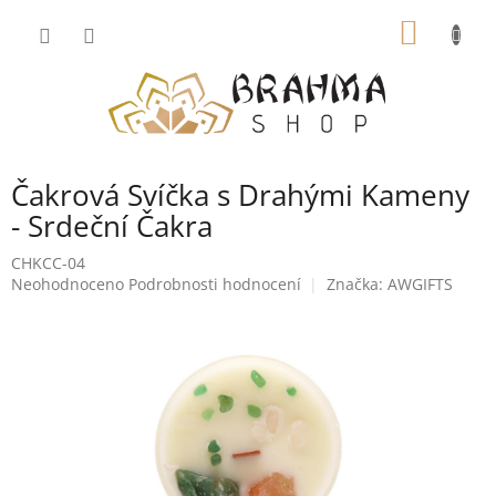
Přejít
NÁKUP
na
obsah
KOŠÍK
Čakrová Svíčka s Drahými Kameny
- Srdeční Čakra
CHKCC-04
Průměrné
Neohodnoceno
Podrobnosti hodnocení
Značka:
AWGIFTS
hodnocení
produktu
je
0,0
z
5
hvězdiček.