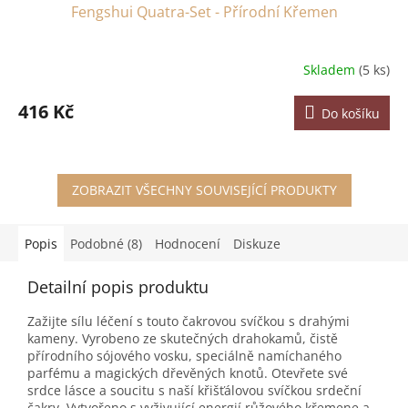
Fengshui Quatra-Set - Přírodní Křemen
Skladem
(5 ks)
416 Kč
Do košíku
ZOBRAZIT VŠECHNY SOUVISEJÍCÍ PRODUKTY
Popis
Podobné (8)
Hodnocení
Diskuze
Detailní popis produktu
Zažijte sílu léčení s touto čakrovou svíčkou s drahými
kameny. Vyrobeno ze skutečných drahokamů, čistě
přírodního sójového vosku, speciálně namíchaného
parfému a magických dřevěných knotů. Otevřete své
srdce lásce a soucitu s naší křišťálovou svíčkou srdeční
čakry. Vytvořeno s vyživující energií růžového křemene a