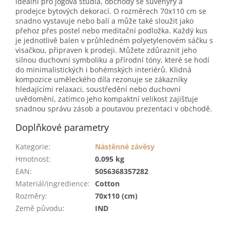
ideální pro jógová studia, obchody se suvenýry a
prodejce bytových dekorací. O rozměrech 70x110 cm se
snadno vystavuje nebo balí a může také sloužit jako
přehoz přes postel nebo meditační podložka. Každý kus
je jednotlivě balen v průhledném polyetylenovém sáčku s
visačkou, připraven k prodeji. Můžete zdůraznit jeho
silnou duchovní symboliku a přírodní tóny, které se hodí
do minimalistických i bohémských interiérů. Klidná
kompozice uměleckého díla rezonuje se zákazníky
hledajícími relaxaci, soustředění nebo duchovní
uvědomění, zatímco jeho kompaktní velikost zajišťuje
snadnou správu zásob a poutavou prezentaci v obchodě.
Doplňkové parametry
Kategorie
:
Nástěnné závěsy
Hmotnost
:
0.095 kg
EAN
:
5056368357282
Materiál/ingredience
:
Cotton
Rozměry
:
70x110 (cm)
Země původu
:
IND