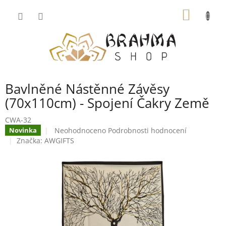
Přejít
NÁKUP
na
obsah
KOŠÍK
Bavlněné Nástěnné Závěsy
(70x110cm) - Spojení Čakry Země
CWA-32
Průměrné
Neohodnoceno
Podrobnosti hodnocení
Novinka
hodnocení
Značka:
AWGIFTS
produktu
je
0,0
z
5
hvězdiček.