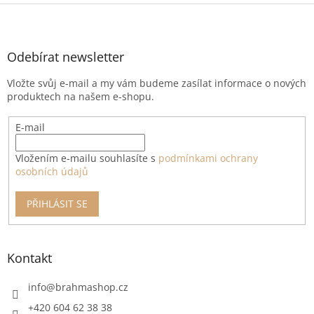
Z
á
p
a
Odebírat newsletter
t
Vložte svůj e-mail a my vám budeme zasílat informace o nových
í
produktech na našem e-shopu.
E-mail
Vložením e-mailu souhlasíte s
podmínkami ochrany
osobních údajů
PŘIHLÁSIT SE
Kontakt
info
@
brahmashop.cz
+420 604 62 38 38