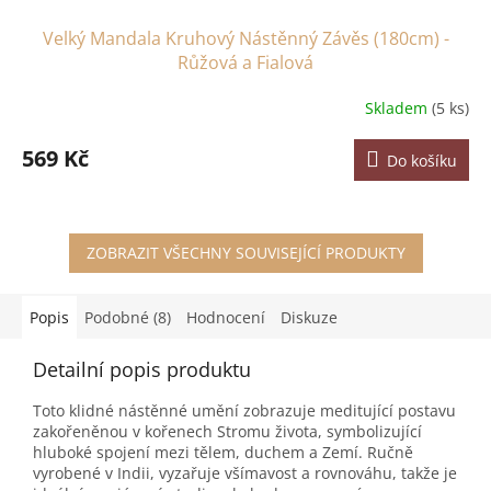
Velký Mandala Kruhový Nástěnný Závěs (180cm) -
Růžová a Fialová
Skladem
(5 ks)
569 Kč
Do košíku
ZOBRAZIT VŠECHNY SOUVISEJÍCÍ PRODUKTY
Popis
Podobné (8)
Hodnocení
Diskuze
Detailní popis produktu
Toto klidné nástěnné umění zobrazuje meditující postavu
zakořeněnou v kořenech Stromu života, symbolizující
hluboké spojení mezi tělem, duchem a Zemí. Ručně
vyrobené v Indii, vyzařuje všímavost a rovnováhu, takže je