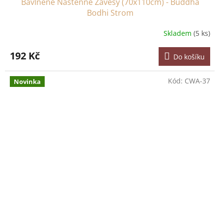
Bavlněné Nástěnné Závěsy (70x110cm) - Buddha
Bodhi Strom
Skladem
(5 ks)
192 Kč
Do košíku
Kód:
CWA-37
Novinka