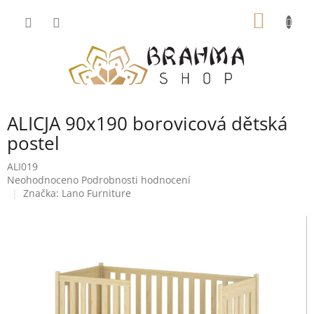
Přejít
NÁKUP
na
obsah
KOŠÍK
ALICJA 90x190 borovicová dětská
postel
ALI019
Průměrné
Neohodnoceno
Podrobnosti hodnocení
hodnocení
Značka:
Lano Furniture
produktu
je
0,0
z
5
hvězdiček.