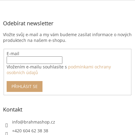
Z
á
p
a
Odebírat newsletter
t
Vložte svůj e-mail a my vám budeme zasílat informace o nových
í
produktech na našem e-shopu.
E-mail
Vložením e-mailu souhlasíte s
podmínkami ochrany
osobních údajů
PŘIHLÁSIT SE
Kontakt
info
@
brahmashop.cz
+420 604 62 38 38