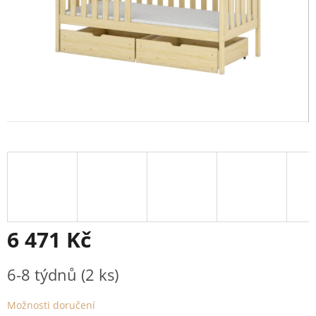
6 471 Kč
Měrná
6-8 týdnů
(2 ks)
cena:
Možnosti doručení