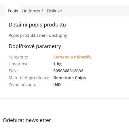
Popis
Hodnocení
Diskuze
Detailní popis produktu
Popis produktu není dostupný
Doplňkové parametry
Kategorie
:
Kameny a minerály
Hmotnost
:
1 kg
EAN
:
5056368312632
Materiál/ingredience
:
Gemstone Chips
Země původu
:
IND
Z
á
p
a
Odebírat newsletter
t