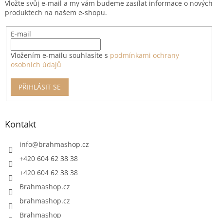
Vložte svůj e-mail a my vám budeme zasílat informace o nových
í
produktech na našem e-shopu.
E-mail
Vložením e-mailu souhlasíte s
podmínkami ochrany
osobních údajů
PŘIHLÁSIT SE
Kontakt
info
@
brahmashop.cz
+420 604 62 38 38
+420 604 62 38 38
Brahmashop.cz
brahmashop.cz
Brahmashop