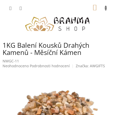
Přejít
NÁKUP
na
obsah
KOŠÍK
1KG Balení Kousků Drahých
Kamenů - Měsíční Kámen
NMGC-11
Průměrné
Neohodnoceno
Podrobnosti hodnocení
Značka:
AWGIFTS
hodnocení
produktu
je
0,0
z
5
hvězdiček.