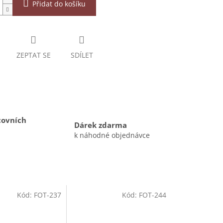
Přidat do košíku
ZEPTAT SE
SDÍLET
covních
Dárek zdarma
k náhodné objednávce
Kód:
FOT-237
Kód:
FOT-244