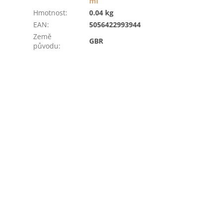
ml
Hmotnost
:
0.04 kg
EAN
:
5056422993944
Země
GBR
původu
: