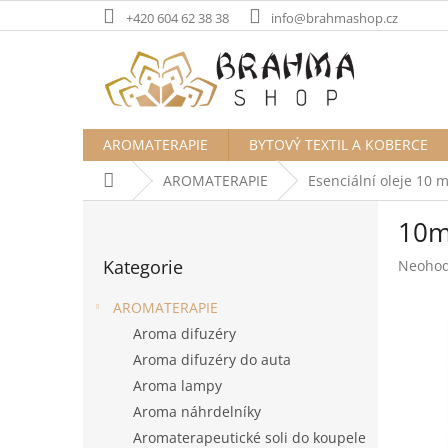
Přejít
+420 604 62 38 38
info@brahmashop.cz
na
obsah
AROMATERAPIE
BYTOVÝ TEXTIL A KOBERCE
Domů
AROMATERAPIE
Esenciální oleje 10 m
P
10m
o
Přeskočit
s
Kategorie
Průměr
Neoho
kategorie
t
hodnoc
r
produk
AROMATERAPIE
a
je
Aroma difuzéry
n
0,0
Aroma difuzéry do auta
z
n
5
í
Aroma lampy
hvězdič
p
Aroma náhrdelníky
a
Aromaterapeutické soli do koupele