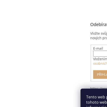
á
p
a
t
Odebíra
í
Vložte svů
nových pr
E-mail
Vložením
osobníc
PŘIHL
https://w
pro-odsto
Tento web 
smlouvy/
tohoto webu