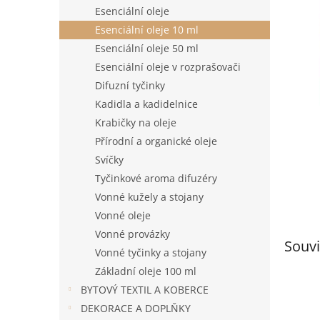
n
Esenciální oleje
e
Esenciální oleje 10 ml
l
Esenciální oleje 50 ml
Esenciální oleje v rozprašovači
Difuzní tyčinky
Kadidla a kadidelnice
Krabičky na oleje
Přírodní a organické oleje
Svíčky
Tyčinkové aroma difuzéry
Vonné kužely a stojany
Vonné oleje
Vonné provázky
Souvi
Vonné tyčinky a stojany
Základní oleje 100 ml
BYTOVÝ TEXTIL A KOBERCE
DEKORACE A DOPLŇKY