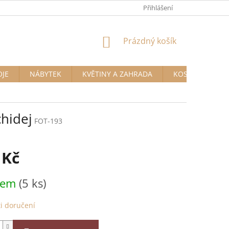
Přihlášení
NÁKUPNÍ
Prázdný košík
KOŠÍK
OJE
NÁBYTEK
KVĚTINY A ZAHRADA
KOSMETIKA A D
hidej
FOT-193
 Kč
dem
(5 ks)
i doručení