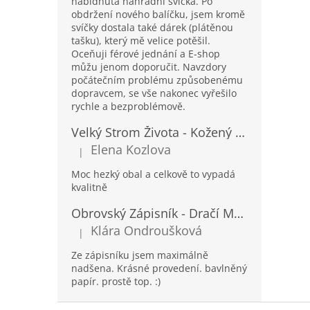
nabídnutá náhradní svíčka. Po
obdržení nového balíčku, jsem kromě
svíčky dostala také dárek (plátěnou
tašku), který mě velice potěšil.
Oceňuji férové jednání a E-shop
můžu jenom doporučit. Navzdory
počátečním problému způsobenému
dopravcem, se vše nakonec vyřešilo
rychle a bezproblémově.
Velký Strom Života - Kožený Zápisník se Šňůrkou a Kamínkem - 20x16x2cm - 160 Stran
Elena Kozlova
|
Hodnocení produktu je 5 z 5 hvězdiček.
Moc hezký obal a celkově to vypadá
kvalitně
Obrovský Zápisník - Dračí Mandala s Chakra Kameny - 100 Stran - 25x34cm
Klára Ondroušková
|
Hodnocení produktu je 5 z 5 hvězdiček.
Ze zápisníku jsem maximálně
nadšena. Krásné provedení. bavlněný
papír. prostě top. :)
Z