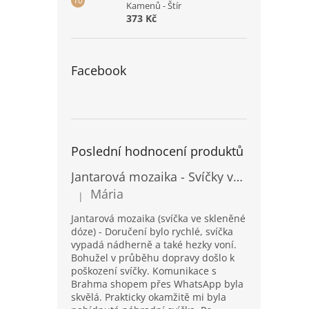
Kamenů - Štír
373 Kč
Facebook
Poslední hodnocení produktů
Jantarová mozaika - Svíčky ve skleněných dózách - Vysoké
Mária
|
Hodnocení produktu je 5 z 5 hvězdiček.
Jantarová mozaika (svíčka ve skleněné
dóze) - Doručení bylo rychlé, svíčka
vypadá nádherně a také hezky voní.
Bohužel v průběhu dopravy došlo k
poškození svíčky. Komunikace s
Brahma shopem přes WhatsApp byla
skvělá. Prakticky okamžitě mi byla