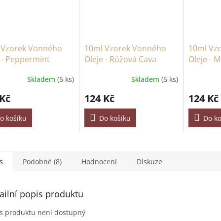
 Vzorek Vonného
10ml Vzorek Vonného
10ml Vz
 - Peppermint
Oleje - Růžová Cava
Oleje - 
a Zázvor
Skladem
(5 ks)
Skladem
(5 ks)
 Kč
124 Kč
124 Kč
o košíku
Do košíku
Do ko
s
Podobné (8)
Hodnocení
Diskuze
ailní popis produktu
s produktu není dostupný