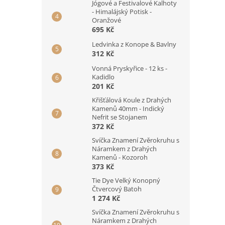
Jógové a Festivalové Kalhoty
- Himalájský Potisk -
Oranžové
695 Kč
Ledvinka z Konope & Bavlny
312 Kč
Vonná Pryskyřice - 12 ks -
Kadidlo
201 Kč
Křišťálová Koule z Drahých
Kamenů 40mm - Indický
Nefrit se Stojanem
372 Kč
Svíčka Znamení Zvěrokruhu s
Náramkem z Drahých
Kamenů - Kozoroh
373 Kč
Tie Dye Velký Konopný
Čtvercový Batoh
1 274 Kč
Svíčka Znamení Zvěrokruhu s
Náramkem z Drahých