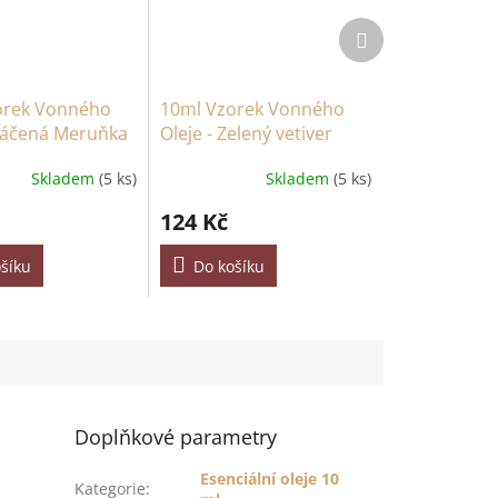
Další
produkt
orek Vonného
10ml Vzorek Vonného
Máčená Meruňka
Oleje - Zelený vetiver
Skladem
(5 ks)
Skladem
(5 ks)
124 Kč
šíku
Do košíku
Doplňkové parametry
Esenciální oleje 10
Kategorie
: