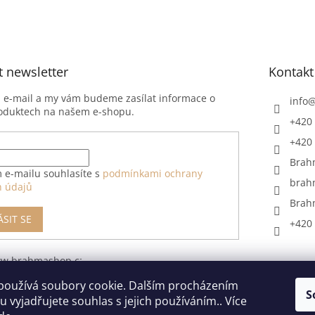
t newsletter
Kontakt
j e-mail a my vám budeme zasílat informace o
info
oduktech na našem e-shopu.
+420 
+420 
Brah
 e-mailu souhlasíte s
podmínkami ochrany
brah
h údajů
Brah
ÁSIT SE
+420 
ww.brahmashop.cz/formular-
upeni-od-
používá soubory cookie. Dalším procházením
S
 vyjadřujete souhlas s jejich používáním.. Více