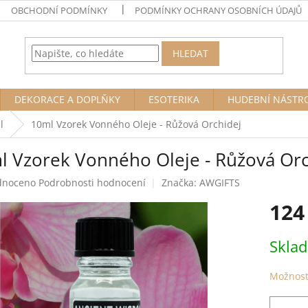
OBCHODNÍ PODMÍNKY
PODMÍNKY OCHRANY OSOBNÍCH ÚDAJŮ
HLEDAT
DEKORACE A DOPLŇKY
ESOTERIKA
HUDEBNÍ NÁSTR
l
10ml Vzorek Vonného Oleje - Růžová Orchidej
l Vzorek Vonného Oleje - Růžová Orc
né
dnoceno
Podrobnosti hodnocení
Značka:
AWGIFTS
ení
124
tu
Měrná
Skla
cena:
ek.
Možnost