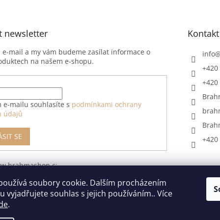
t newsletter
Kontakt
j e-mail a my vám budeme zasílat informace o
info
oduktech na našem e-shopu.
+420 
+420 
Brah
 e-mailu souhlasíte s
podmínkami ochrany
brah
h údajů
Brah
ÁSIT SE
+420 
ww.brahmashop.cz/formular-
upeni-od-
používá soubory cookie. Dalším procházením
S
 vyjadřujete souhlas s jejich používáním.. Více
de
.