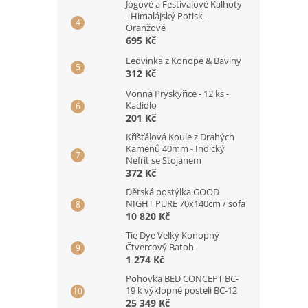
Jógové a Festivalové Kalhoty
- Himalájský Potisk -
Oranžové
695 Kč
Ledvinka z Konope & Bavlny
312 Kč
Vonná Pryskyřice - 12 ks -
Kadidlo
201 Kč
Křišťálová Koule z Drahých
Kamenů 40mm - Indický
Nefrit se Stojanem
372 Kč
Dětská postýlka GOOD
NIGHT PURE 70x140cm / sofa
10 820 Kč
Tie Dye Velký Konopný
Čtvercový Batoh
1 274 Kč
Pohovka BED CONCEPT BC-
19 k výklopné posteli BC-12
25 349 Kč