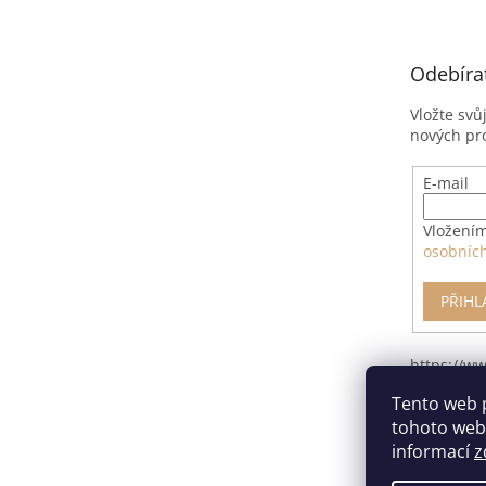
p
a
t
Odebíra
í
Vložte svů
nových pr
E-mail
Vložením
osobníc
PŘIHL
https://w
pro-odsto
Tento web 
smlouvy/
tohoto webu
informací
z