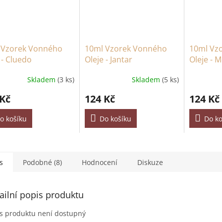
 Vzorek Vonného
10ml Vzorek Vonného
10ml Vz
 - Cluedo
Oleje - Jantar
Oleje - 
Skladem
(3 ks)
Skladem
(5 ks)
 Kč
124 Kč
124 Kč
o košíku
Do košíku
Do ko
s
Podobné (8)
Hodnocení
Diskuze
ailní popis produktu
s produktu není dostupný