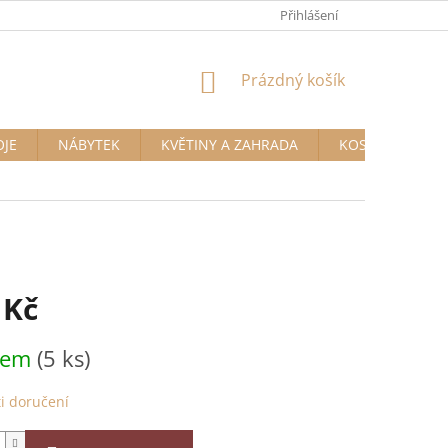
Přihlášení
NÁKUPNÍ
Prázdný košík
KOŠÍK
OJE
NÁBYTEK
KVĚTINY A ZAHRADA
KOSMETIKA A D
 Kč
dem
(5 ks)
i doručení