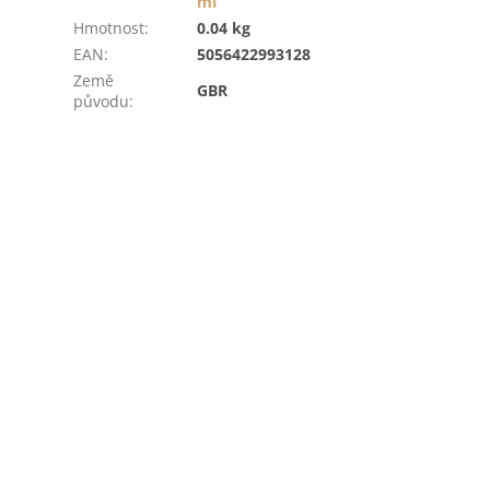
ml
Hmotnost
:
0.04 kg
EAN
:
5056422993128
Země
GBR
původu
: