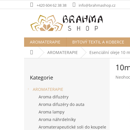
Přejít
+420 604 62 38 38
info@brahmashop.cz
na
obsah
AROMATERAPIE
BYTOVÝ TEXTIL A KOBERCE
Domů
AROMATERAPIE
Esenciální oleje 10 m
P
10m
o
Přeskočit
s
Kategorie
Průměr
Neoho
kategorie
t
hodnoc
r
produk
AROMATERAPIE
a
je
Aroma difuzéry
n
0,0
Aroma difuzéry do auta
z
n
5
í
Aroma lampy
hvězdič
p
Aroma náhrdelníky
a
Aromaterapeutické soli do koupele