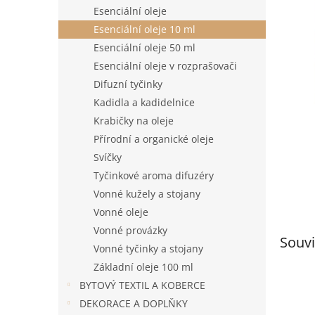
n
Esenciální oleje
e
Esenciální oleje 10 ml
l
Esenciální oleje 50 ml
Esenciální oleje v rozprašovači
Difuzní tyčinky
Kadidla a kadidelnice
Krabičky na oleje
Přírodní a organické oleje
Svíčky
Tyčinkové aroma difuzéry
Vonné kužely a stojany
Vonné oleje
Vonné provázky
Souvi
Vonné tyčinky a stojany
Základní oleje 100 ml
BYTOVÝ TEXTIL A KOBERCE
DEKORACE A DOPLŇKY