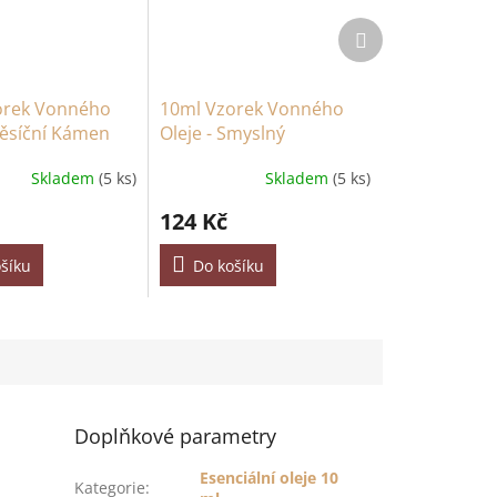
Další
produkt
orek Vonného
10ml Vzorek Vonného
Měsíční Kámen
Oleje - Smyslný
Skladem
(5 ks)
Skladem
(5 ks)
124 Kč
šíku
Do košíku
Doplňkové parametry
Esenciální oleje 10
Kategorie
: