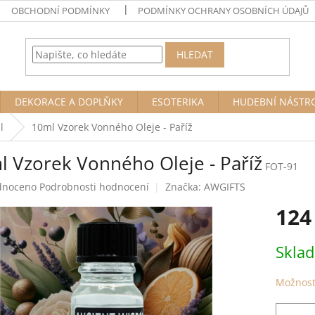
OBCHODNÍ PODMÍNKY
PODMÍNKY OCHRANY OSOBNÍCH ÚDAJŮ
HLEDAT
DEKORACE A DOPLŇKY
ESOTERIKA
HUDEBNÍ NÁSTR
l
10ml Vzorek Vonného Oleje - Paříž
l Vzorek Vonného Oleje - Paříž
FOT-91
né
dnoceno
Podrobnosti hodnocení
Značka:
AWGIFTS
ení
124
tu
Měrná
Skla
cena:
ek.
Možnost