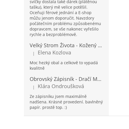
svíčky dostala také dárek (plátěnou
tašku), který mě velice potěšil.
Oceňuji férové jednání a E-shop
můžu jenom doporučit. Navzdory
počátečním problému způsobenému
dopravcem, se vše nakonec vyřešilo
rychle a bezproblémově.
Velký Strom Života - Kožený Zápisník se Šňůrkou a Kamínkem - 20x16x2cm - 160 Stran
Elena Kozlova
|
Hodnocení produktu je 5 z 5 hvězdiček.
Moc hezký obal a celkově to vypadá
kvalitně
Obrovský Zápisník - Dračí Mandala s Chakra Kameny - 100 Stran - 25x34cm
Klára Ondroušková
|
Hodnocení produktu je 5 z 5 hvězdiček.
Ze zápisníku jsem maximálně
nadšena. Krásné provedení. bavlněný
papír. prostě top. :)
Z
á