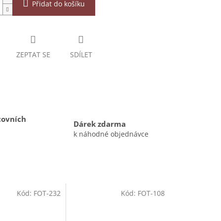
Přidat do košíku
ZEPTAT SE
SDÍLET
covních
Dárek zdarma
k náhodné objednávce
Kód:
FOT-232
Kód:
FOT-108