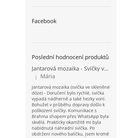
Facebook
Poslední hodnocení produktů
Jantarová mozaika - Svíčky ve skleněných dózách - Vysoké
Mária
|
Hodnocení produktu je 5 z 5 hvězdiček.
Jantarová mozaika (svíčka ve skleněné
dóze) - Doručení bylo rychlé, svíčka
vypadá nádherně a také hezky voní.
Bohužel v průběhu dopravy došlo k
poškození svíčky. Komunikace s
Brahma shopem přes WhatsApp byla
skvělá. Prakticky okamžitě mi byla
nabídnutá náhradní svíčka. Po
obdržení nového balíčku, jsem kromě